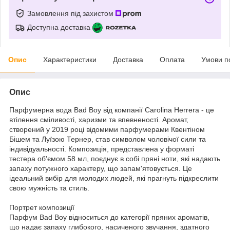
Замовлення під захистом
Доступна доставка
Опис
Характеристики
Доставка
Оплата
Умови п
Опис
Парфумерна вода Bad Boy від компанії Carolina Herrera - це
втілення сміливості, харизми та впевненості. Аромат,
створений у 2019 році відомими парфумерами Квентіном
Бішем та Луїзою Тернер, став символом чоловічої сили та
індивідуальності. Композиція, представлена ​​у форматі
тестера об'ємом 58 мл, поєднує в собі пряні ноти, які надають
запаху потужного характеру, що запам'ятовується. Це
ідеальний вибір для молодих людей, які прагнуть підкреслити
свою мужність та стиль.
Портрет композиції
Парфум Bad Boy відноситься до категорії пряних ароматів,
що надає запаху глибокого, насиченого звучання, здатного