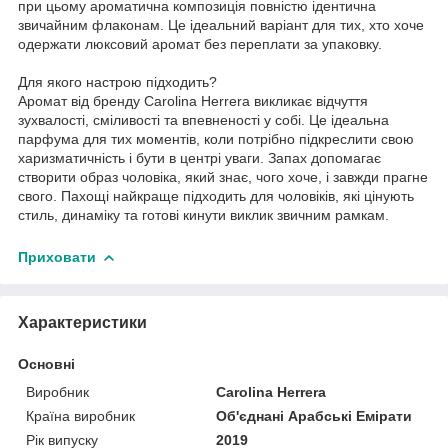
при цьому ароматична композиція повністю ідентична
звичайним флаконам. Це ідеальний варіант для тих, хто хоче
одержати люксовий аромат без переплати за упаковку.
Для якого настрою підходить?
Аромат від бренду Carolina Herrera викликає відчуття
зухвалості, сміливості та впевненості у собі. Це ідеальна
парфума для тих моментів, коли потрібно підкреслити свою
харизматичність і бути в центрі уваги. Запах допомагає
створити образ чоловіка, який знає, чого хоче, і завжди прагне
свого. Пахощі найкраще підходить для чоловіків, які цінують
стиль, динаміку та готові кинути виклик звичним рамкам.
Приховати
Характеристики
Основні
Виробник
Carolina Herrera
Країна виробник
Об'єднані Арабські Емірати
Рік випуску
2019