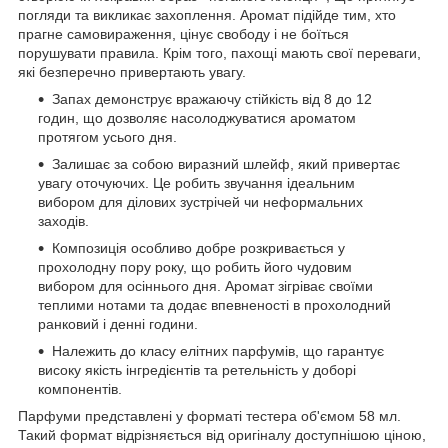
погляди та викликає захоплення. Аромат підійде тим, хто
прагне самовираження, цінує свободу і не боїться
порушувати правила. Крім того, пахощі мають свої переваги,
які безперечно привертають увагу.
Запах демонструє вражаючу стійкість від 8 до 12
годин, що дозволяє насолоджуватися ароматом
протягом усього дня.
Залишає за собою виразний шлейф, який привертає
увагу оточуючих. Це робить звучання ідеальним
вибором для ділових зустрічей чи неформальних
заходів.
Композиція особливо добре розкривається у
прохолодну пору року, що робить його чудовим
вибором для осіннього дня. Аромат зігріває своїми
теплими нотами та додає впевненості в прохолодний
ранковий і денні години.
Належить до класу елітних парфумів, що гарантує
високу якість інгредієнтів та ретельність у доборі
компонентів.
Парфуми представлені у форматі тестера об'ємом 58 мл.
Такий формат відрізняється від оригіналу доступнішою ціною,