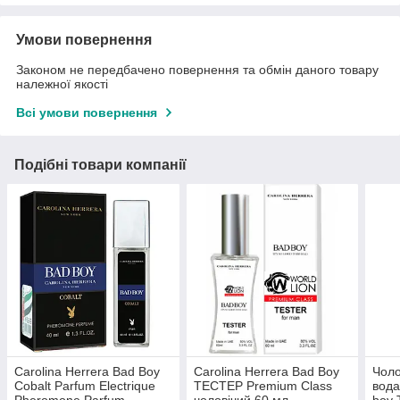
Умови повернення
Законом не передбачено повернення та обмін даного товару
належної якості
Всі умови повернення
Подібні товари компанії
Carolina Herrera Bad Boy
Carolina Herrera Bad Boy
Чол
Cobalt Parfum Electrique
ТЕСТЕР Premium Class
вода
Pheromone Parfum
чоловічий 60 мл
boy 