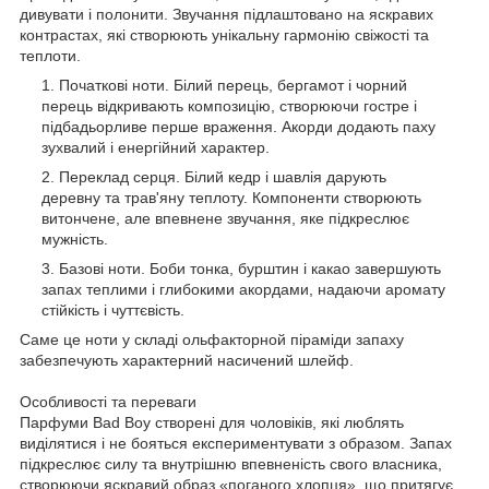
дивувати і полонити. Звучання підлаштовано на яскравих
контрастах, які створюють унікальну гармонію свіжості та
теплоти.
Початкові ноти. Білий перець, бергамот і чорний
перець відкривають композицію, створюючи гостре і
підбадьорливе перше враження. Акорди додають паху
зухвалий і енергійний характер.
Переклад серця. Білий кедр і шавлія дарують
деревну та трав'яну теплоту. Компоненти створюють
витончене, але впевнене звучання, яке підкреслює
мужність.
Базові ноти. Боби тонка, бурштин і какао завершують
запах теплими і глибокими акордами, надаючи аромату
стійкість і чуттєвість.
Саме це ноти у складі ольфакторной піраміди запаху
забезпечують характерний насичений шлейф.
Особливості та переваги
Парфуми Bad Boy створені для чоловіків, які люблять
виділятися і не бояться експериментувати з образом. Запах
підкреслює силу та внутрішню впевненість свого власника,
створюючи яскравий образ «поганого хлопця», що притягує