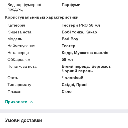
Вид парфумерної
Парфуми
продукції
Користувальницькі характеристики
Категорія
Тестери PRO 58 мл
Кінцева нота
Бобі тонка, Какао
Мoдель
Bad Boy
Найменування
Тестер
Нота серця
Кедр, Мускатна шавлія
Об&apos;єм
58 мл
Початкова нота
Білий перець, Бергамот,
Чорний перець
Стать
Чоловічий
Тип аромату
Східні, Пряні
Флакон
Скло
Приховати
Умови доставки