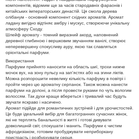
компонентів, відомим ще за часів стародавніх фараонів і
китайських імператорських династій. Ця смола дерева
олібанум - основний компонент східних ароматів. Аромат
ладану вигідно відтіняє амбру і мускус, створюючи унікальну
атмосферу Сходу.
Шлейф аромату - томний виразний акорд, наповнений
деревної глибиною і вершковим звучанням ванілі, створює
неперевершену спокусливу ауру, якою так славляться
орієнтальні парфуми.
Використання
Парфуми прийнято наносити на область шиї, трохи нижче
мочок вух, на зону пульсу на зап'ястях або на згини ліктів.
Можна розпорошити невелику кількість парфуму в повітрі і
пройти через цю ароматну серпанок. Також можна нанести
парфуми на долоні, а після провести руками по чуть вологим
волоссям. Так духи краще вбереться і тривалий час будуть
звучати яскраво і насичено.
Аромат підійде для романтичних зустрічей і для урочистостей.
Це буде ідеальний вибір для багатогранних сучасних жінок,
які не терплять банальності в житті і готові дивувати
довколишній світ, спокушати і манить. Парфуми є чистим
афродизіаком, готовим пробуджувати неприборкану
пристрасть і розбурхувати серця.