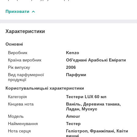
Приховати
Характеристики
Основні
Виробник
Kenzo
Країна виробник
Об'єднані Арабські Емірати
Рік випуску
2006
Вид парфумерної
Парфуми
продукції
Користувальницькі характеристики
Категорія
Тестери LUX 60 мл
Кінцева нота
Ваніль, Деревина танака,
Ладан, Мускус
Мoдель
Amour
Найменування
Тестер
Нота серця
Геліотроп, Франжіпані, Квіти
вишні