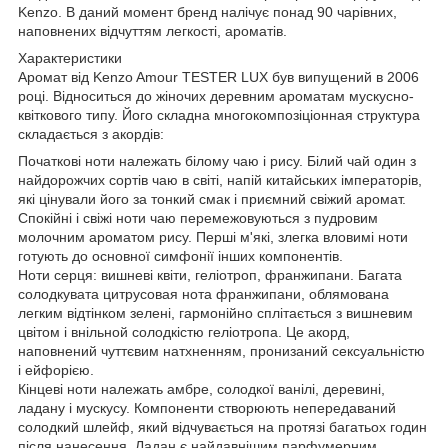
Kenzo. В даний момент бренд налічує понад 90 чарівних,
наповнених відчуттям легкості, ароматів.
Характеристики
Аромат від Kenzo Amour TESTER LUX був випущений в 2006
році. Відноситься до жіночих деревним ароматам мускусно-
квіткового типу. Його складна многокомпозіціонная структура
складається з акордів:
Початкові ноти належать білому чаю і рису. Білий чай один з
найдорожчих сортів чаю в світі, напій китайських імператорів,
які цінували його за тонкий смак і приємний свіжий аромат.
Спокійні і свіжі ноти чаю перемежовуються з пудровим
молочним ароматом рису. Перші м'які, злегка вловимі ноти
готують до основної симфонії інших компонентів.
Ноти серця: вишневі квіти, геліотроп, франжипани. Багата
солодкувата цитрусовая нота франжипани, облямована
легким відтінком зелені, гармонійно сплітається з вишневим
цвітом і внільной солодкістю геліотропа. Це акорд,
наповнений чуттєвим натхненням, пронизаний сексуальністю
і ейфорією.
Кінцеві ноти належать амбре, солодкої ванілі, деревині,
ладану і мускусу. Компоненти створюють непередаваний
солодкий шлейф, який відчувається на протязі багатьох годин
після нанесення. Ладан є найдавнішим парфумерним