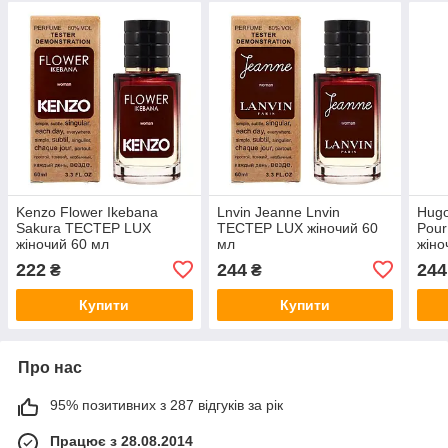
Kenzo Flower Ikebana
Lnvin Jeanne Lnvin
Hugo
Sakura ТЕСТЕР LUX
ТЕСТЕР LUX жіночий 60
Pou
жіночий 60 мл
мл
жіно
222
244
244
₴
₴
Купити
Купити
Про нас
95% позитивних з 287 відгуків за рік
Працює з 28.08.2014