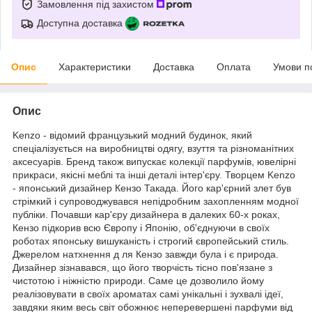
Замовлення під захистом
Доступна доставка
Опис
Характеристики
Доставка
Оплата
Умови п
Опис
Kenzo - відомий французький модний будинок, який
спеціалізується на виробництві одягу, взуття та різноманітних
аксесуарів. Бренд також випускає колекції парфумів, ювелірні
прикраси, якісні меблі та інші деталі інтер'єру. Творцем Kenzo
- японський дизайнер Кензо Такада. Його кар'єрний злет був
стрімкий і супроводжувався непідробним захопленням модної
публіки. Почавши кар'єру дизайнера в далеких 60-х роках,
Кензо підкорив всю Європу і Японію, об'єднуючи в своїх
роботах японську вишуканість і строгий європейський стиль.
Джерелом натхнення д ля Кензо завжди була і є природа.
Дизайнер зізнавався, що його творчість тісно пов'язане з
чистотою і ніжністю природи. Саме це дозволило йому
реалізовувати в своїх ароматах самі унікальні і зухвалі ідеї,
завдяки яким весь світ обожнює неперевершені парфуми від