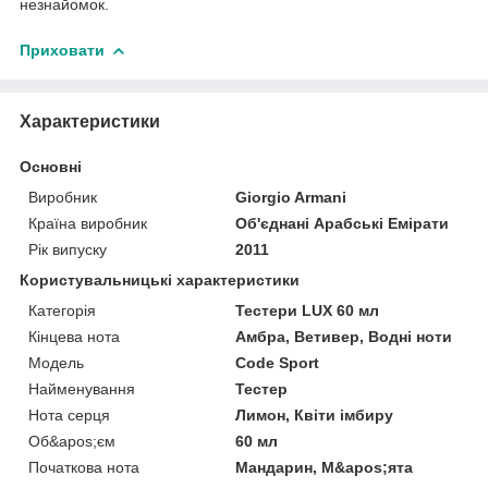
незнайомок.
Приховати
Характеристики
Основні
Виробник
Giorgio Armani
Країна виробник
Об'єднані Арабські Емірати
Рік випуску
2011
Користувальницькі характеристики
Категорія
Тестери LUX 60 мл
Кінцева нота
Амбра, Ветивер, Водні ноти
Мoдель
Code Sport
Найменування
Тестер
Нота серця
Лимон, Квіти імбиру
Об&apos;єм
60 мл
Початкова нота
Мандарин, М&apos;ята