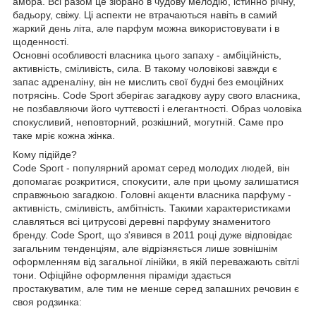
амбра. Всі разом це зібрано в чудову мелодію, істинно річну,
бадьору, свіжу. Ці аспекти не втрачаються навіть в самий
жаркий день літа, але парфум можна використовувати і в
щоденності.
Основні особливості власника цього запаху - амбіційність,
активність, сміливість, сила. В такому чоловікові завжди є
запас адреналіну, він не мислить свої будні без емоційних
потрясінь. Code Sport зберігає загадкову ауру свого власника,
не позбавляючи його чуттєвості і елегантності. Образ чоловіка
спокусливий, неповторний, розкішний, могутній. Саме про
таке мріє кожна жінка.
Кому підійде?
Code Sport - популярний аромат серед молодих людей, він
допомагає розкритися, спокусити, але при цьому залишатися
справжньою загадкою. Головні акценти власника парфуму -
активність, сміливість, амбітність. Такими характеристиками
славляться всі цитрусові деревні парфуму знаменитого
бренду. Code Sport, що з'явився в 2011 році дуже відповідає
загальним тенденціям, але відрізняється лише зовнішнім
оформленням від загальної лінійки, в якій переважають світлі
тони. Офіційне оформлення піраміди здається
простакуватим, але тим не менше серед запашних речовин є
своя родзинка: