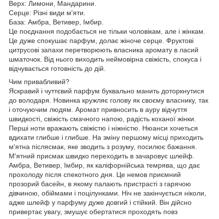
Верх: Лимони, Мандарини.
Серце: Різні види м'яти.
База: Амбра, Ветивер, Імбир.
Це поєднання подобається не тільки чоловікам, але і жінкам.
Це дуже спокушає парфум, долає жіноче серце. Фруктові
цитрусові запахи перетворюють власника аромату в ласий
шматочок. Від нього виходить неймовірна свіжість, спокуса і
відчувається готовність до дій.
Чим привабливий?
Яскравий і чуттєвий парфум буквально манить доторкнутися
до володаря. Новинка кружляє голову як своєму власнику, так
і оточуючим людям. Аромат привносить в ауру відчуття
швидкості, свіжість смачного напою, радість коханої жінки.
Перші ноти вражають свіжістю і ніжністю. Нюанси хочеться
вдихати глибше і глибше. На зміну першому місці приходить
м'ятна післясмак, яке зводить з розуму, посилює бажання.
М'ятний присмак швидко переходить в зачаровує шлейф.
Амбра, Ветивер, Імбир, як каліфорнійська темрява, що дає
прохолоду після спекотного дня. Це немов приємний
прозорий басейн, в якому палають пристрасті з гарячою
дівчиною, обіймами і поцілунками. Ніч не закінчується ніколи,
адже шлейф у парфуму дуже довгий і стійкий. Він дійсно
привертає увагу, змушує обертатися проходять повз