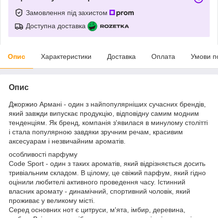
Замовлення під захистом
Доступна доставка
Опис
Характеристики
Доставка
Оплата
Умови п
Опис
Джоржио Армані - один з найпопулярніших сучасних брендів,
який завжди випускає продукцію, відповідну самим модним
тенденціям. Як бренд, компанія з'явилася в минулому столітті
і стала популярною завдяки зручним речам, красивим
аксесуарам і незвичайним ароматів.
особливості парфуму
Code Sport - один з таких ароматів, який відрізняється досить
тривіальним складом. В цілому, це свіжий парфум, який гідно
оцінили любителі активного проведення часу. Істинний
власник аромату - динамічний, спортивний чоловік, який
проживає у великому місті.
Серед основних нот є цитруси, м'ята, імбир, деревина,