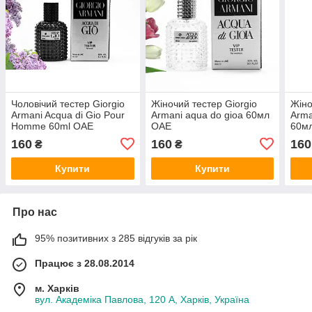
Чоловічий тестер Giorgio
Жіночий тестер Giorgio
Жіно
Armani Acqua di Gio Pour
Armani aqua do gioa 60мл
Arma
Homme 60ml ОАЕ
ОАЕ
60м
160
160
160
₴
₴
Купити
Купити
Про нас
95% позитивних з 285 відгуків за рік
Працює з 28.08.2014
м. Харків
вул. Академіка Павлова, 120 А, Харків, Україна