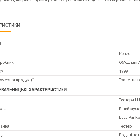
РИСТИКИ
І
к
Kenzo
иробник
Об'єднані 
ку
1999
умерної продукції
Туалетна 
УВАЛЬНИЦЬКІ ХАРАКТЕРИСТИКИ
я
Тестери LU
нота
Білий муск
Leau Par K
вання
Тестер
ця
Водяні нот