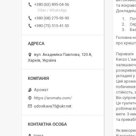
+380 (63) 895-04-56
та яскраво
Viber / WhatsApp
Докладніш
+380 (68) 275-93-90
Поча
Сере
+380 (75) 515-41-53
Базо
Головна но
про кришта
Переваги
вул. Академіка Павлова, 120 А,
Kenzo L’ea
Харків, Україна
залишаючис
розкриває
укладені у
Цей аромат
побачення.
Аромат
стійкість,
Він супро
https://aromatu.com/
Ця туалетн
udovikava75@ukr.net
роблячи й
мети. З ни
та привабл
Як викори
Ірина
Відкрийте 