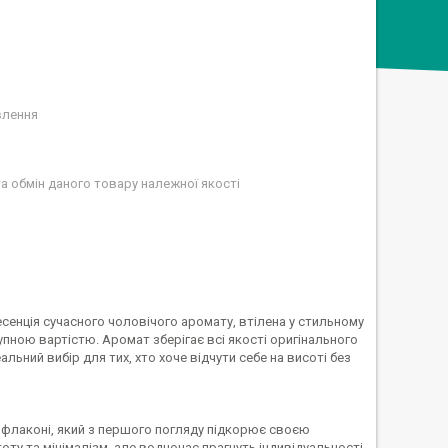
влення
а обмін даного товару належної якості
есенція сучасного чоловічого аромату, втілена у стильному
упною вартістю. Аромат зберігає всі якості оригінального
альний вибір для тих, хто хоче відчути себе на висоті без
у флаконі, який з першого погляду підкорює своєю
оту та мінімалізм, але водночас прагнуть індивідуальності