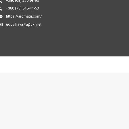
+380 (68) 275-93-90
+380 (75) 515-41-53
https://aromatu.com/
udovikava75@ukr.net