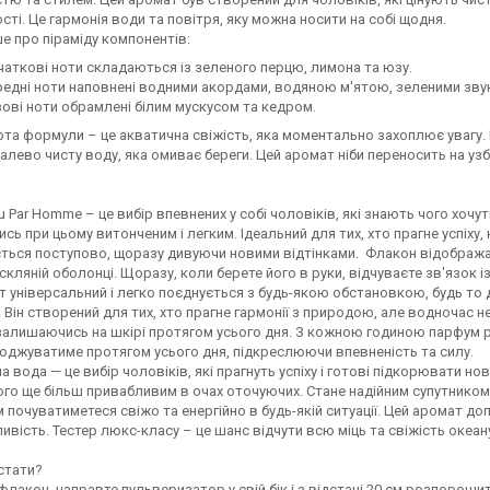
сті. Це гармонія води та повітря, яку можна носити на собі щодня.
е про піраміду компонентів:
ткові ноти складаються із зеленого перцю, лимона та юзу.
дні ноти наповнені водними акордами, водяною м'ятою, зеленими зву
ві ноти обрамлені білим мускусом та кедром.
та формули – це акватична свіжість, яка моментально захоплює увагу. 
лево чисту воду, яка омиває береги. Цей аромат ніби переносить на уз
u Par Homme – це вибір впевнених у собі чоловіків, які знають чого хочуть 
ь при цьому витонченим і легким. Ідеальний для тих, хто прагне успіху,
ться поступово, щоразу дивуючи новими відтінками. Флакон відображає 
 скляній оболонці. Щоразу, коли берете його в руки, відчуваєте зв'язок
 універсальний і легко поєднується з будь-якою обстановкою, будь то ді
 Він створений для тих, хто прагне гармонії з природою, але водночас н
 залишаючись на шкірі протягом усього дня. З кожною годиною парфум р
воджуватиме протягом усього дня, підкреслюючи впевненість та силу.
а вода — це вибір чоловіків, які прагнуть успіху і готові підкорювати но
ого ще більш привабливим в очах оточуючих. Стане надійним супутником
м почуватиметеся свіжо та енергійно в будь-якій ситуації. Цей аромат 
ивість. Тестер люкс-класу – це шанс відчути всю міць та свіжість океан
стати?
флакон, направте пульверизатор у свій бік і з відстані 20 см розпорошит