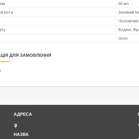
;єм
60 мл
а нота
Зелений пе
Чоловічий
ату
Водяні, Фу
Скло
ЦІЯ ДЛЯ ЗАМОВЛЕННЯ
₴
вул. Академіка Павлова, 120 А, Харків, Україна