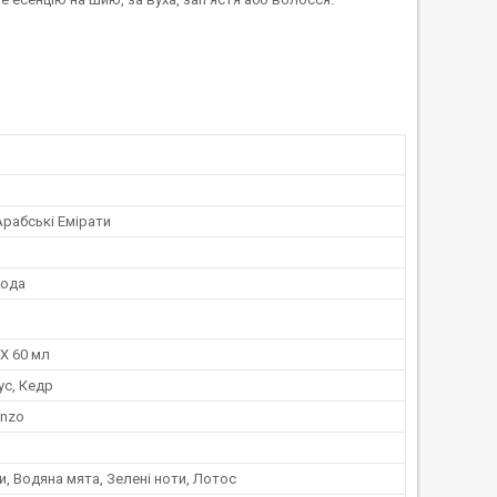
Арабські Емірати
вода
X 60 мл
ус, Кедр
enzo
и, Водяна мята, Зелені ноти, Лотос