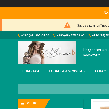
По
Зараз у компанії нер
+380 (63) 895-04-56
+380 (68) 275-93-90
+380 (75) 5
Недорогая жен
косметика
ГЛАВНАЯ
ТОВАРЫ И УСЛУГИ
О НАС