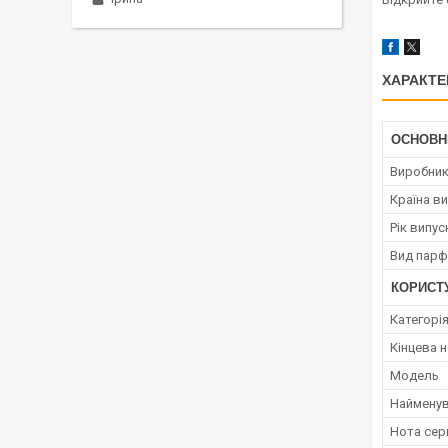
ХАРАКТЕ
ОСНОВН
Виробни
Країна в
Рік випус
Вид парф
КОРИСТ
Категорі
Кінцева 
Мoдель
Наймену
Нота сер