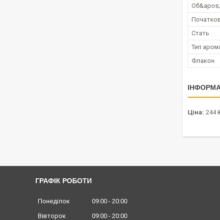
Об&apos
Початков
Стать
Тип аром
Флакон
ІНФОРМА
Ціна:
244 
ГРАФІК РОБОТИ
Понеділок
09:00
20:00
Вівторок
09:00
20:00