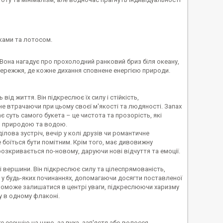
ками та лотосом.
Вона нагадує про прохолодний ранковий бриз біля океану,
бережжя, де кожне дихання сповнене енергією природи.
від життя. Він підкреслює їх силу і стійкість,
 не втрачаючи при цьому своєї м'якості та людяності. Запах
суть самого букета – це чистота та прозорість, які
 із природою та водою.
лова зустріч, вечір у колі друзів чи романтичне
е боїться бути помітним. Крім того, має дивовижну
озкривається по-новому, даруючи нові відчуття та емоції.
ві вершини. Він підкреслює силу та цілеспрямованість,
 у будь-яких починаннях, допомагаючи досягти поставленої
допоможе залишатися в центрі уваги, підкреслюючи харизму
у в одному флаконі.
е есенцію на шию, за вуха, зап'ястя або волосся.