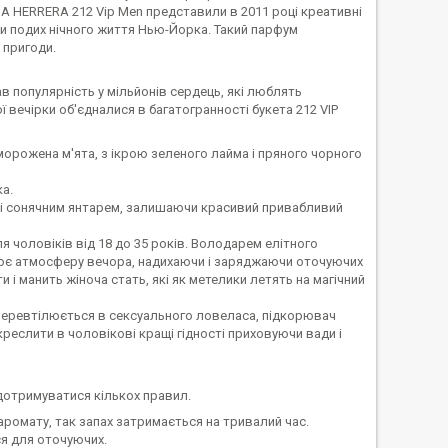
LINA HERRERA 212 Vip Men представили в 2011 році креативні
чули подих нічного життя Нью-Йорка. Такий парфум
 пригоди.
 популярність у мільйонів сердець, які люблять
ї вечірки об'єдналися в багатогранності букета 212 VIP
морожена м'ята, з ікрою зеленого лайма і пряного чорного
ка.
 і сонячним янтарем, залишаючи красивий привабливий
я чоловіків від 18 до 35 років. Володарем елітного
орює атмосферу вечора, надихаючи і заряджаючи оточуючих
і манить жіноча стать, які як метелики летять на магічний
аз перевтілюється в сексуального ловеласа, підкорювач
еслити в чоловікові кращі гідності приховуючи вади і
дотримуватися кількох правил.
аромату, так запах затримається на тривалий час.
я для оточуючих.