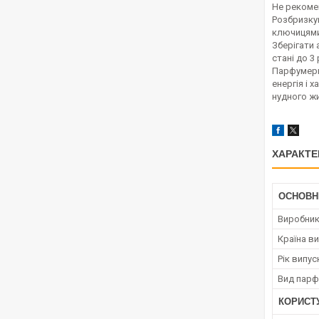
Не рекоме
Розбризкув
ключицями)
Зберігати 
стані до 3
Парфумерна
енергія і 
нудного ж
ХАРАКТЕ
ОСНОВН
Виробни
Країна в
Рік випус
Вид парф
КОРИСТ