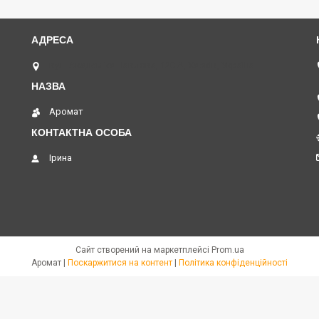
вул. Академіка Павлова, 120 А, Харків, Україна
Аромат
Ірина
Сайт створений на маркетплейсі
Prom.ua
Аромат |
Поскаржитися на контент
|
Політика конфіденційності