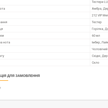
я
Тестери LU
нота
Амбра, Дер
212 VIP Me
вання
Тестер
ця
Горілка, Д
;єм
60 мл
а нота
Імбир, Лай
Чоловічий
ату
Східні, Дер
Скло
ЦІЯ ДЛЯ ЗАМОВЛЕННЯ
₴