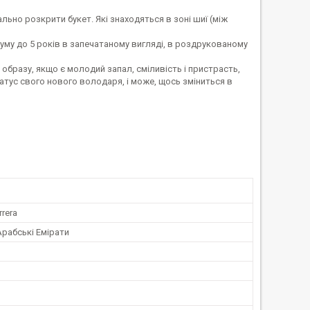
ьно розкрити букет. Які знаходяться в зоні шиї (між
фуму до 5 років в запечатаному вигляді, в роздрукованому
образу, якщо є молодий запал, сміливість і пристрасть,
татус свого нового володаря, і може, щось зміниться в
rrera
Арабські Емірати