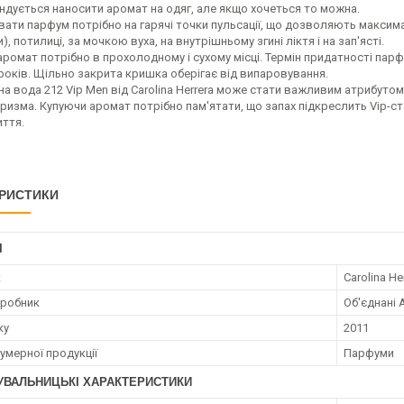
ндується наносити аромат на одяг, але якщо хочеться то можна.
ати парфум потрібно на гарячі точки пульсації, що дозволяють максимал
, потилиці, за мочкою вуха, на внутрішньому згині ліктя і на зап'ясті.
аромат потрібно в прохолодному і сухому місці. Термін придатності пар
 років. Щільно закрита кришка оберігає від випаровування.
 вода 212 Vip Men від Carolina Herrera може стати важливим атрибутом 
харизма. Купуючи аромат потрібно пам'ятати, що запах підкреслить Vip-с
иття.
РИСТИКИ
І
к
Carolina He
иробник
Об'єднані 
ку
2011
умерної продукції
Парфуми
УВАЛЬНИЦЬКІ ХАРАКТЕРИСТИКИ