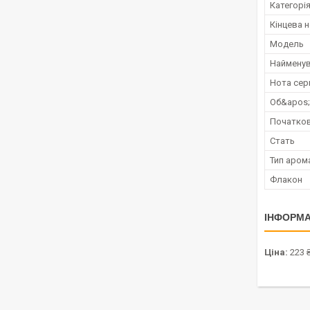
Категорі
Кінцева 
Мoдель
Наймену
Нота сер
Об&apos
Початков
Стать
Тип аром
Флакон
ІНФОРМА
Ціна:
223 