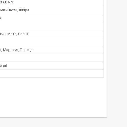
X 60 мл
евні ноти, Шкіра
n
жин, Мята, Спеції
м, Маракуя, Перець
евні