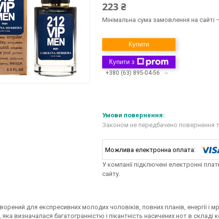
223 ₴
Мінімальна сума замовлення на сайті —
Купити
Купити з
+380 (63) 895-04-56
Законом не передбачено повернення т
У компанії підключені електронні пла
сайту.
орений для експресивних молодих чоловіків, повних планів, енергії і 
, яка визначалася багатогранністю і пікантність насичених нот в складі 