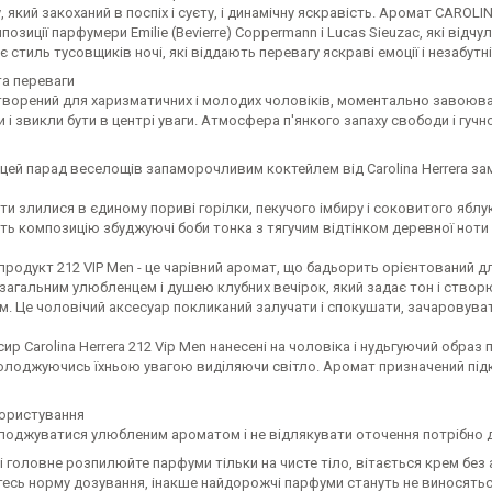
, який закоханий в поспіх і суєту, і динамічну яскравість. Аромат CARO
позиції парфумери Emilie (Bevierre) Coppermann і Lucas Sieuzac, які від
 стиль тусовщиків ночі, які віддають перевагу яскраві емоції і незабутні
та переваги
творений для харизматичних і молодих чоловіків, моментально завоював
 і звикли бути в центрі уваги. Атмосфера п'янкого запаху свободи і гучно
цей парад веселощів запаморочливим коктейлем від Carolina Herrera за
ти злилися в єдиному пориві горілки, пекучого імбиру і соковитого яблу
ь композицію збуджуючі боби тонка з тягучим відтінком деревної ноти
родукт 212 VIP Men - це чарівний аромат, що бадьорить орієнтований дл
 загальним улюбленцем і душею клубних вечірок, який задає тон і ств
. Це чоловічий аксесуар покликаний залучати і спокушати, зачаровувати 
сир Carolina Herrera 212 Vip Men нанесені на чоловіка і нудьгуючий обр
олоджуючись їхньою увагою виділяючи світло. Аромат призначений підкр
ористування
лоджуватися улюбленим ароматом і не відлякувати оточення потрібно 
 головне розпилюйте парфуми тільки на чисте тіло, вітається крем без 
есь норму дозування, інакше найдорожчі парфуми стануть не виносятьс