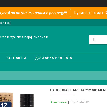
купай по оптовым ценам в розницу!!!
Купить со скидкой
15-41-53
ская и мужская парфюмерия и
КОНТАКТЫ
ДОСТАВКА И ОПЛАТА
CAROLINA HERRERA 212 VIP MEN
В наявності
Код:
12440-01