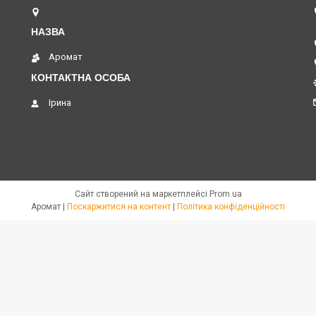
вул. Академіка Павлова, 120 А, Харків, Україна
Аромат
Ірина
Сайт створений на маркетплейсі
Prom.ua
Аромат |
Поскаржитися на контент
|
Політика конфіденційності