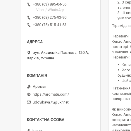
З се
+380 (63) 895-04-56
та елег
Viber / WhatsApp
Ці кв
+380 (68) 275-93-90
універ
+380 (75) 515-41-53
Піраміда в
Переваги
Kenzo Amou
просторі. 
значення. 
вул. Академіка Павлова, 120 А,
Переваги:
Харків, Україна
Коли
Його
будь-як
Цей 
Аромат
Натхнення 
композиції
https://aromatu.com/
прикрасити
udovikava75@ukr.net
Як викори
Kenzo Amou
розкрити в
насиченіст
Найкраще п
Ірина