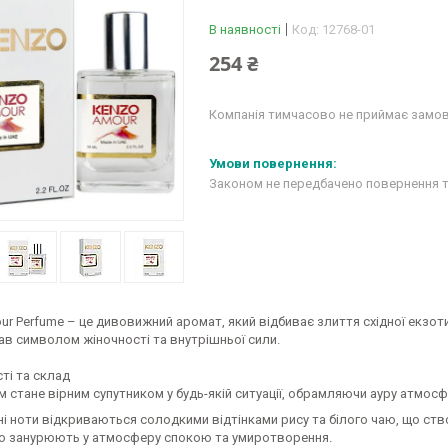
В наявності
Код:
12768-01
254 ₴
Компанія тимчасово не приймає замо
Законом не передбачено повернення т
r Perfume – це дивовижний аромат, який відбиває злиття східної екзотик
ав символом жіночності та внутрішньої сили.
ті та склад
 стане вірним супутником у будь-якій ситуації, обрамляючи ауру атмос
ні ноти відкриваються солодкими відтінками рису та білого чаю, що ст
о занурюють у атмосферу спокою та умиротворення.