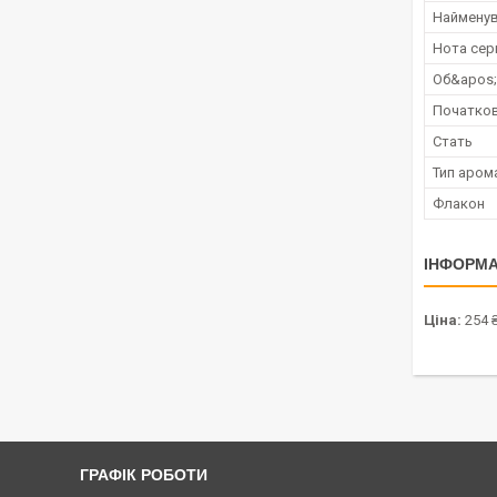
Наймену
Нота сер
Об&apos
Початков
Стать
Тип аром
Флакон
ІНФОРМА
Ціна:
254 
ГРАФІК РОБОТИ