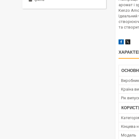
аромат і 
Kenzo Amo
Ідеальний 
створюючи 
та створи
ХАРАКТЕ
ОСНОВН
Виробни
Країна в
Рік випус
КОРИСТ
Категорі
Кінцева 
Мoдель