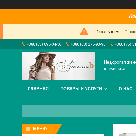
По
Зараз у компанії нер
+380 (63) 895-04-56
+380 (68) 275-93-90
+380 (75) 5
Недорогая жен
косметика
ГЛАВНАЯ
ТОВАРЫ И УСЛУГИ
О НАС