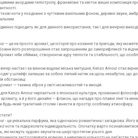
рцевими акордами геліотропу, франжіпані та квіток вишні композиція 
антності.
іткові ноти у поєднанні з чуттєвим ванільним фоном, деревні звуки, амб
сальним.
ідмінно підходить як для денного використання, так і для вечірніх виход
r — це не просто аромат, це історія про кохання та пригоди, яку можете
Кожне його розпорошення стає запрошенням до саморефлексії та відчиня
Аромат ніби обіймає, створюючи ауру теплоти та стабільності, що особл
 вечір настає і за вікном вщухає міська метушня, Kenzo Amour стає вірн
 одяг у шлейфі залишає за собою легкий натяк на щось незабутнє, що д
ій обстановці.
аромат — таємна зброя у світі можливостей та емоцій.
для Kenzo Amour черпається з японської культури, пронизаної філософі
 аромату, а й у його дизайні — флакон, що нагадує про плавні лінії та м
 будь-який туалетний столик і внести в простір особливу атмосферу.
стати?
r - це унікальна парфума, яка одночасно романтична і загадкова. Його
сі ноти та підкреслити індивідуальність. Спочатку варто познайомитися 
ь, які можуть чудово звучати на шкірі протягом усього дня.
очинати застосовувати есенцію з невеликої кількості на зап'ястях та з