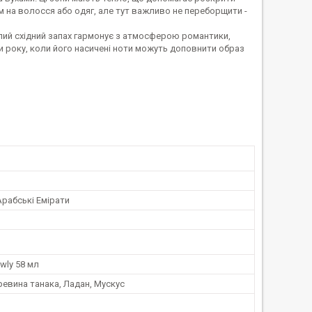
 на волосся або одяг, але тут важливо не переборщити -
плий східний запах гармонує з атмосферою романтики,
и року, коли його насичені ноти можуть доповнити образ
Арабські Емірати
wly 58 мл
ревина танака, Ладан, Мускус