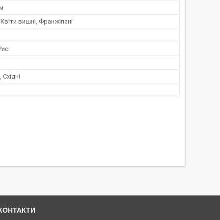
ум
 Квіти вишні, Франжіпані
Рис
 Східні