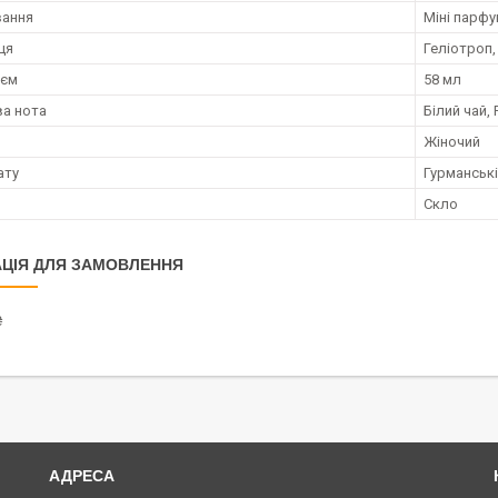
вання
Міні парф
ця
Геліотроп,
;єм
58 мл
а нота
Білий чай, 
Жіночий
ату
Гурманські,
Скло
ЦІЯ ДЛЯ ЗАМОВЛЕННЯ
₴