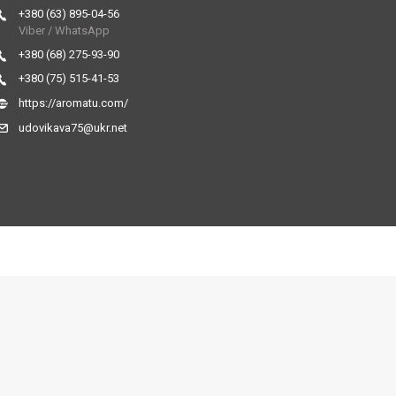
+380 (63) 895-04-56
Viber / WhatsApp
+380 (68) 275-93-90
+380 (75) 515-41-53
https://aromatu.com/
udovikava75@ukr.net