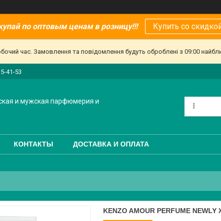
купай по оптовым ценам в розницу!!!
Купить со скидкой
обочий час. Замовлення та повідомлення будуть оброблені з 09:00 найбл
15-41-53
ская и мужская парфюмерия и
КОНТАКТЫ
ДОСТАВКА И ОПЛАТА
KENZO AMOUR PERFUME NEWLY 