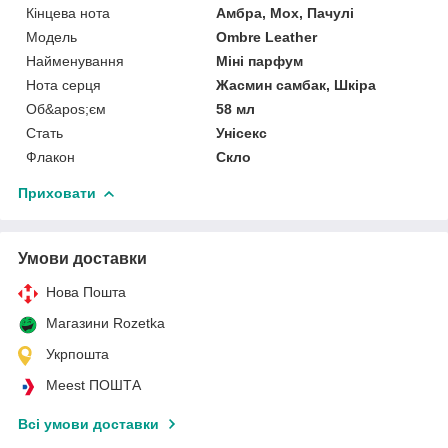
Кінцева нота
Амбра, Мох, Пачулі
Мoдель
Ombre Leather
Найменування
Міні парфум
Нота серця
Жасмин самбак, Шкіра
Об&apos;єм
58 мл
Стать
Унісекс
Флакон
Скло
Приховати
Умови доставки
Нова Пошта
Магазини Rozetka
Укрпошта
Meest ПОШТА
Всі умови доставки