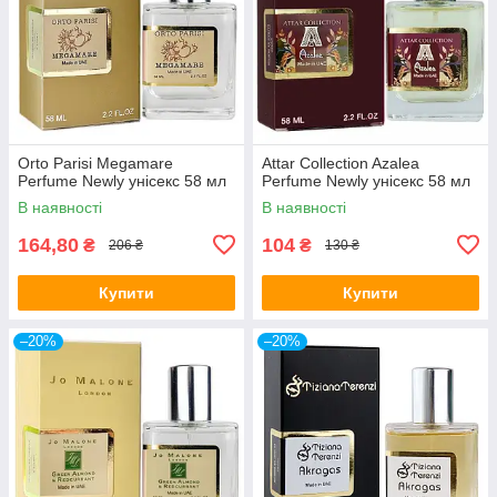
Orto Parisi Megamare
Attar Collection Azalea
Perfume Newly унісекс 58 мл
Perfume Newly унісекс 58 мл
В наявності
В наявності
164,80
104
₴
₴
206 ₴
130 ₴
Купити
Купити
–20%
–20%