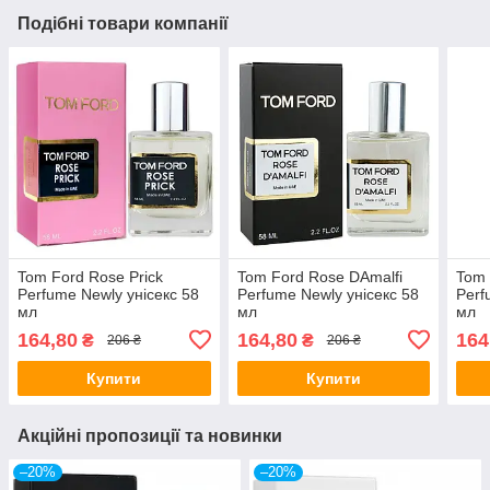
Подібні товари компанії
Tom Ford Rose Prick
Tom Ford Rose DAmalfi
Tom 
Perfume Newly унісекс 58
Perfume Newly унісекс 58
Perf
мл
мл
мл
164,80
164,80
164
₴
₴
206 ₴
206 ₴
Купити
Купити
Акційні пропозиції та новинки
–20%
–20%