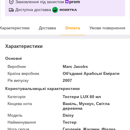
Замовлення під захистом
Доступна доставка
Характеристики
Доставка
Оплата
Умови повернення
Характеристики
Основні
Виробник
Marc Jacobs
Країна виробник
Об'єднані Арабські Емірати
Рік випуску
2007
Користувальницькі характеристики
Категорія
Тестери LUX 60 мл
Кінцева нота
Ваніль, Мускус, Світла
деревина
Мoдель
Daisy
Найменування
Тестер
Нота серця
Гарденія, Жасмин, Фіалка