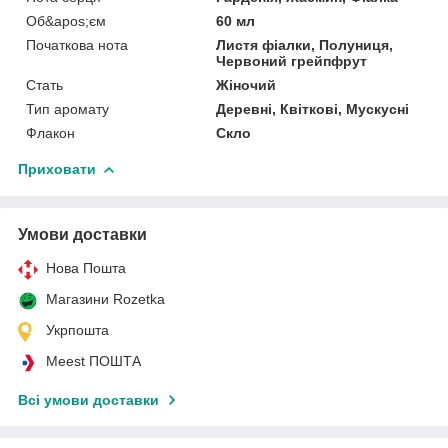
Об&apos;єм
60 мл
Початкова нота
Листя фіалки, Полуниця,
Червоний грейпфрут
Стать
Жіночий
Тип аромату
Деревні, Квіткові, Мускусні
Флакон
Скло
Приховати
Умови доставки
Нова Пошта
Магазини Rozetka
Укрпошта
Meest ПОШТА
Всі умови доставки