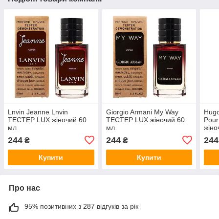
Lnvin Jeanne Lnvin
Giorgio Armani My Way
Hugo
ТЕСТЕР LUX жіночий 60
ТЕСТЕР LUX жіночий 60
Pou
мл
мл
жіно
244
244
244
₴
₴
Купити
Купити
Про нас
95% позитивних з 287 відгуків за рік