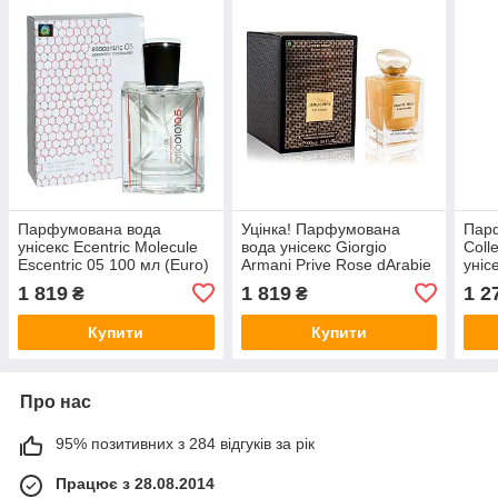
Парфумована вода
Уцінка! Парфумована
Парф
унісекс Ecentric Molecule
вода унісекс Giorgio
Coll
Escentric 05 100 мл (Euro)
Armani Prive Rose dArabie
уніс
100 мл (Euro)
1 819
1 819
1 2
₴
₴
Купити
Купити
Про нас
95% позитивних з 284 відгуків за рік
Працює з 28.08.2014