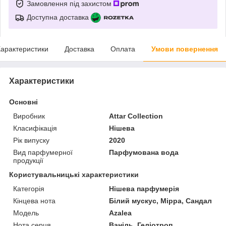
Замовлення під захистом
Доступна доставка
арактеристики
Доставка
Оплата
Умови повернення
Характеристики
Основні
Виробник
Attar Collection
Класифікація
Нішева
Рік випуску
2020
Вид парфумерної
Парфумована вода
продукції
Користувальницькі характеристики
Категорія
Нішева парфумерія
Кінцева нота
Білий мускус, Мірра, Сандал
Мoдель
Azalea
Нота серця
Ваніль, Геліотроп,