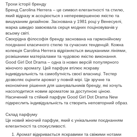
Трохи історії бренду
Бренд Carolina Herrera – це символ елегантності та стилю,
який відразу ж асоціюється з неперевершеною якістю та
вишуканим дизайном. Заснована у 1981 році у Венесуелі,
марка швидко завоювала серця модних поціновувачів у
всьому світі.
Своєрідна філософія бренду заснована на гармонійному
поєднанні класичного стилю та сучасних тенденцій. Кожна
колекція Carolina Herrera відрізняється вишуканими лініями,
розкішними матеріалами та чудовою якістю виконання.
Good Girl Dot Drama – одна із нових версій популярного
жіночого аромату. Цей парфум втілює яскраву
індивідуальність та самобутність своєї власниці. Тестер
дозволяє оцінити аромат у повній мірі. Це зручне та
економічне рішення для шанувальників бренду, які хочуть
насолодитися новим ароматом за доступною ціною.
Насичений та стійкий парфум Good Girl Dot Drama New
підкреслить індивідуальність та створить неповторний образ.
Склад парфуму
Це новий жіночий парфум, який є унікальним поєднанням
елегантності та спокусливості.
Аромат відкривається яскравими та свіжими нотами