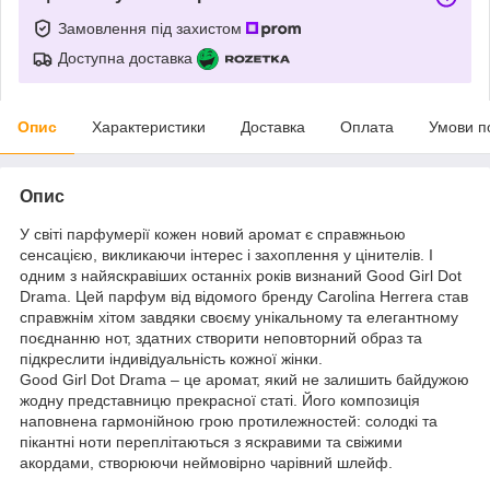
Замовлення під захистом
Доступна доставка
Опис
Характеристики
Доставка
Оплата
Умови п
Опис
У світі парфумерії кожен новий аромат є справжньою
сенсацією, викликаючи інтерес і захоплення у цінителів. І
одним з найяскравіших останніх років визнаний Good Girl Dot
Drama. Цей парфум від відомого бренду Carolina Herrera став
справжнім хітом завдяки своєму унікальному та елегантному
поєднанню нот, здатних створити неповторний образ та
підкреслити індивідуальність кожної жінки.
Good Girl Dot Drama – це аромат, який не залишить байдужою
жодну представницю прекрасної статі. Його композиція
наповнена гармонійною грою протилежностей: солодкі та
пікантні ноти переплітаються з яскравими та свіжими
акордами, створюючи неймовірно чарівний шлейф.