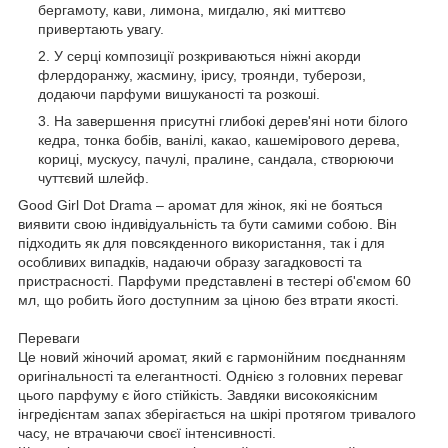
бергамоту, кави, лимона, мигдалю, які миттєво
привертають увагу.
У серці композиції розкриваються ніжні акорди
флердоранжу, жасмину, ірису, троянди, туберози,
додаючи парфуми вишуканості та розкоші.
На завершення присутні глибокі дерев'яні ноти білого
кедра, тонка бобів, ванілі, какао, кашемірового дерева,
кориці, мускусу, пачулі, пралине, сандала, створюючи
чуттєвий шлейф.
Good Girl Dot Drama – аромат для жінок, які не бояться
виявити свою індивідуальність та бути самими собою. Він
підходить як для повсякденного використання, так і для
особливих випадків, надаючи образу загадковості та
пристрасності. Парфуми представлені в тестері об'ємом 60
мл, що робить його доступним за ціною без втрати якості.
Переваги
Це новий жіночий аромат, який є гармонійним поєднанням
оригінальності та елегантності. Однією з головних переваг
цього парфуму є його стійкість. Завдяки високоякісним
інгредієнтам запах зберігається на шкірі протягом тривалого
часу, не втрачаючи своєї інтенсивності.