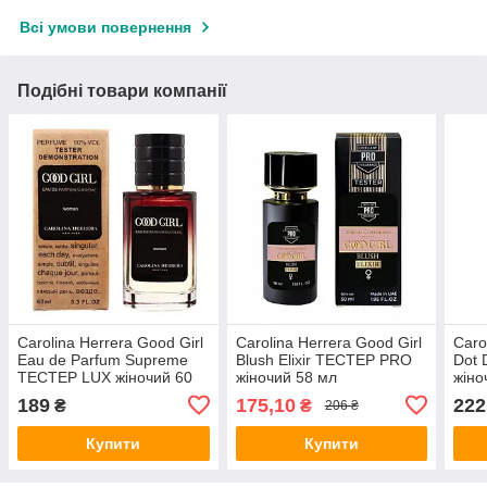
Всі умови повернення
Подібні товари компанії
Carolina Herrera Good Girl
Carolina Herrera Good Girl
Caro
Eau de Parfum Supreme
Blush Elixir ТЕСТЕР PRO
Dot
ТЕСТЕР LUX жіночий 60
жіночий 58 мл
жіно
мл
189
175,10
222
₴
₴
206 ₴
Купити
Купити