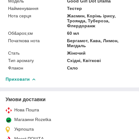
Мoдель
Good Girl Dot Drama
Найменування
Тестер
Нота серця
Жасмин, Корінь ірису,
Троянда, Тубероза,
Флердоранж
Об&apos;єм
60 мл
Початкова нота
Бергамот, Кава, Лимон,
Мигдаль
Стать
Жіночий
Тип аромату
Східні, Квіткові
Флакон
Скло
Приховати
Умови доставки
Нова Пошта
Магазини Rozetka
Укрпошта
Meest ПОШТА