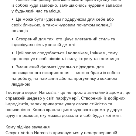
із собою куди завгодно, залишаючись чудовим запахом
у будь-який час та місце.
Це може бути чудовим подарунком для себе або
своїх близьких, а також чудовим початком колекції
пахощів.
Створений для тих, хто цінує елегантний стиль та
індивідуальність у кожній деталі.
Цей запах сподобається і чоловікам, і жінкам, тому
що поєднує в собі ніжність і силу, інтригу та таємницю.
Зменшений формат ідеально підходить для
повсякденного використання — можна брати із собою
на роботу, на навчання або на прогулянку з коханою
людиною.
Тестерна версія Narcos'is - це не просто звичайний аромат, це
справжній шедевр у світі парфумерії. Створений із добірних
інгредієнтів, запах привертає увагу своєю стійкістю та
насиченістю. Кожна крапля цього чудового аромату дарує
відчуття розкоші, яку можна дозволити собі будь-якої миті.
Кому підійде звучання
Секрет Vertus Narcos'is приховується у неперевершеній