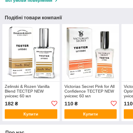
Всі умови повернення
Подібні товари компанії
Zelinski & Rozen Vanilla
Victorias Secret Pink for All
Victo
Blend ТЕСТЕР NEW
Confidence ТЕСТЕР NEW
Opt
унісекс 60 мл
унісекс 60 мл
уніс
182
110
110
₴
₴
Купити
Купити
Про нас