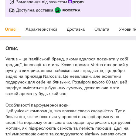
Замовлення під захистом
Доступна доставка
Опис
Характеристики
Доставка
Оплата
Умови п
Опис
Vertus – це італійський бренд, якому вдалося поєднати у собі
традиції, інновації та стиль. Кожен аромат Vertus створений у
ручну, з використанням найякісніших інгредієнтів, що добре
видно на прикладі Narcos'is. Це невеликий, але ефектний
подарунок для себе чи близьких. Розміром всього 60 мл, цей
парфум вміститься у будь-яку сумочку, дозволяючи мати
свіжий аромат у будь-який час.
Особливості парфумерної води
Цей унісекс композиція, яка вражає своєю складністю. Тут є
безліч нот, які змінюються у процесі еволюції аромату на
шкірі. На першому етапі свого володаря зустрічають цитрусові
мотиви, які підкреслюють свіжість та легкість пахощів. Далі на
тлі умиротворюючого та солодкуватого відтінку виявляються