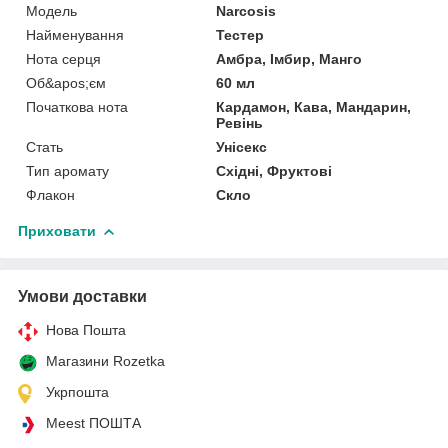
Мoдель
Narcosis
Найменування
Тестер
Нота серця
Амбра, Імбир, Манго
Об&apos;єм
60 мл
Початкова нота
Кардамон, Кава, Мандарин,
Ревінь
Стать
Унісекс
Тип аромату
Східні, Фруктові
Флакон
Скло
Приховати
Умови доставки
Нова Пошта
Магазини Rozetka
Укрпошта
Meest ПОШТА