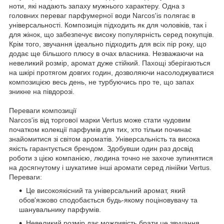
ноти, які надають запаху мужнього характеру. Одна з
головних переваг парфумерної води Narcos'is полягає в
універсальності. Композиція підходить як для чоловіків, так і
для жінок, що забезпечує високу популярність серед покупців.
Крім того, звучання ідеально підходить для всіх пір року, що
додає ще більшого плюсу в очах власника. Незважаючи на
невеликий розмір, аромат дуже стійкий. Пахощі зберігаються
на шкірі протягом довгих годин, дозволяючи насолоджуватися
композицією весь день, не турбуючись про те, що запах
зникне на півдорозі.
Переваги композиції
Narcos'is від торгової марки Vertus може стати чудовим
початком колекції парфумів для тих, хто тільки починає
знайомитися зі світом ароматів. Універсальність та висока
якість гарантується брендом. Здобувши один раз досвід
роботи з цією компанією, людина точно не захоче зупинятися
на досягнутому і шукатиме інші аромати серед лінійки Vertus.
Переваги:
Це високоякісний та універсальний аромат, який
обов'язково сподобається будь-якому поціновувачу та
шанувальнику парфумів.
Невеликий розмір дає можливість брати це звучання