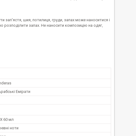
 зап'ястя, шия, потилиця, груди, запах може наноситися і
но розподілити запах. Не наносити композицію на одяг,
nderas
Арабські Емірати
X 60 мл
ревні ноти