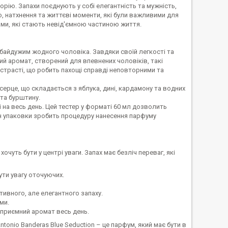
орію. Запахи поєднують у собі елегантність та мужність,
, натхнення та життєві моменти, які були важливими для
ми, які стають невід'ємною частиною життя.
ь байдужим жодного чоловіка. Завдяки своїй легкості та
чий аромат, створений для впевнених чоловіків, такі
истрасті, що робить пахощі справді неповторними та
серце, що складається з яблука, дині, кардамону та водних
 та бурштину.
і на весь день. Цей тестер у форматі 60 мл дозволить
н упаковки зробить процедуру нанесення парфуму
очуть бути у центрі уваги. Запах має безліч переваг, які
ути увагу оточуючих.
ивного, але елегантного запаху.
ми.
 приємний аромат весь день.
onio Banderas Blue Seduction – це парфум, який має бути в