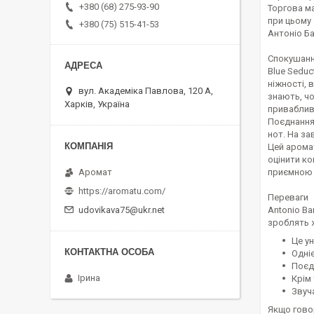
+380 (68) 275-93-90
Торгова ма
при цьому 
+380 (75) 515-41-53
Антоніо Б
Спокушанн
Blue Seduc
ніжності, 
вул. Академіка Павлова, 120 А,
знають, чо
Харків, Україна
приваблив
Поєднання 
нот. На за
Цей аромат
оцінити к
приємною 
Аромат
https://aromatu.com/
Переваги
Antonio Ba
udovikava75@ukr.net
зроблять 
Це у
Одні
Поєд
Ірина
Крім 
Звуч
Якщо говор