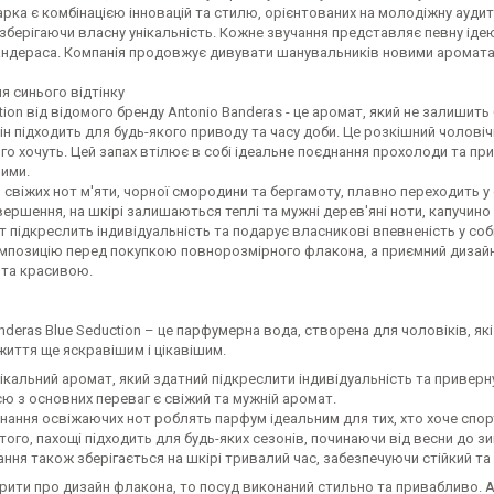
рка є комбінацією інновацій та стилю, орієнтованих на молодіжну аудит
зберігаючи власну унікальність. Кожне звучання представляє певну ідею
андераса. Компанія продовжує дивувати шанувальників новими аромата
я синього відтінку
tion від відомого бренду Antonio Banderas - це аромат, який не залишит
він підходить для будь-якого приводу та часу доби. Це розкішний чолові
го хочуть. Цей запах втілює в собі ідеальне поєднання прохолоди та пр
ими.
свіжих нот м'яти, чорної смородини та бергамоту, плавно переходить у 
вершення, на шкірі залишаються теплі та мужні дерев'яні ноти, капучино
 підкреслить індивідуальність та подарує власникові впевненість у соб
омпозицію перед покупкою повнорозмірного флакона, а приємний дизай
та красивою.
nderas Blue Seduction – це парфумерна вода, створена для чоловіків, які х
життя ще яскравішим і цікавішим.
нікальний аромат, який здатний підкреслити індивідуальність та приверн
єю з основних переваг є свіжий та мужній аромат.
нання освіжаючих нот роблять парфум ідеальним для тих, хто хоче спорт
того, пахощі підходить для будь-яких сезонів, починаючи від весни до зи
ання також зберігається на шкірі тривалий час, забезпечуючи стійкий та
ити про дизайн флакона, то посуд виконаний стильно та привабливо. Ant