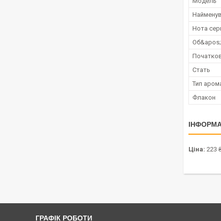
Мoдель
Наймену
Нота сер
Об&apos
Початков
Стать
Тип аром
Флакон
ІНФОРМА
Ціна:
223 
ГРАФІК РОБОТИ