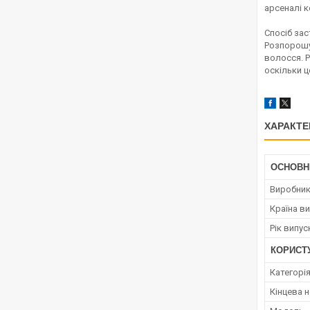
арсеналі к
Спосіб за
Розпорошув
волосся. Р
оскільки ц
ХАРАКТЕ
ОСНОВН
Виробни
Країна в
Рік випус
КОРИСТ
Категорі
Кінцева 