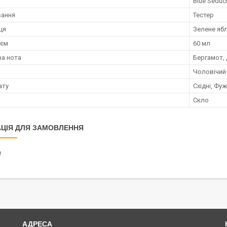
Blue Seduc
вання
Тестер
ця
Зелене ябл
;єм
60 мл
а нота
Бергамот,
Чоловічий
ату
Східні, Фу
Скло
ЦІЯ ДЛЯ ЗАМОВЛЕННЯ
₴