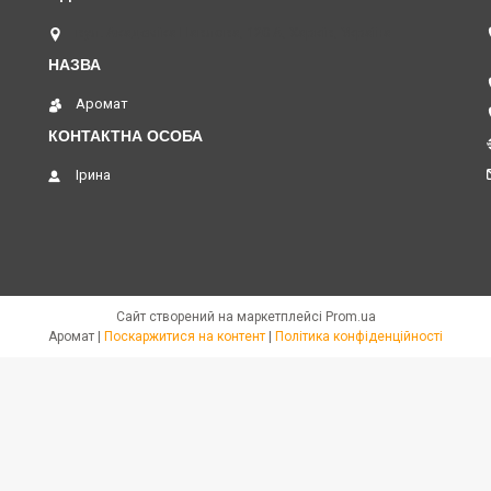
вул. Академіка Павлова, 120 А, Харків, Україна
Аромат
Ірина
Сайт створений на маркетплейсі
Prom.ua
Аромат |
Поскаржитися на контент
|
Політика конфіденційності