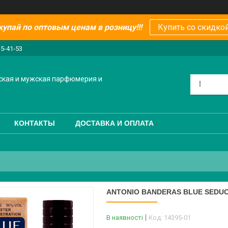
купай по оптовым ценам в розницу!!!
Купить со скидкой
15-41-53
ская и мужская парфюмерия и
КОНТАКТЫ
ДОСТАВКА И ОПЛАТА
ANTONIO BANDERAS BLUE SEDUC
В наявності
Код:
14395-01