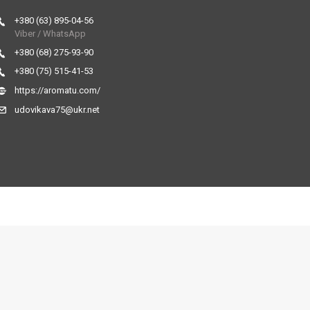
+380 (63) 895-04-56
Viber / WhatsApp
+380 (68) 275-93-90
+380 (75) 515-41-53
https://aromatu.com/
udovikava75@ukr.net