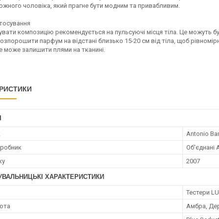
ожного чоловіка, який прагне бути модним та привабливим.
стосування
ати композицію рекомендується на пульсуючі місця тіла. Це можуть бути
озпорошити парфум на відстані близько 15-20 см від тіла, щоб рівномір
е може залишити плями на тканині.
РИСТИКИ
І
к
Antonio Ba
иробник
Об'єднані 
ку
2007
УВАЛЬНИЦЬКІ ХАРАКТЕРИСТИКИ
я
Тестери LU
нота
Амбра, Де