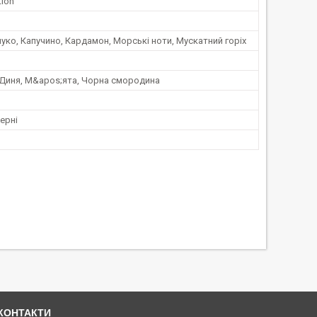
tion
уко, Капучино, Кардамон, Морські ноти, Мускатний горіх
 Диня, М&apos;ята, Чорна смородина
жерні