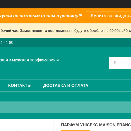
купай по оптовым ценам в розницу!!!
Купить со скидкой
обочий час. Замовлення та повідомлення будуть оброблені з 09:00 найбл
15-41-53
ская и мужская парфюмерия и
КОНТАКТЫ
ДОСТАВКА И ОПЛАТА
ПАРФУМ УНІСЕКС MAISON FRANC