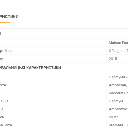
РИСТИКИ
І
к
Maison Fran
иробник
Об'єднані 
ку
2015
УВАЛЬНИЦЬКІ ХАРАКТЕРИСТИКИ
я
Парфуми 2
нота
Ambroxan, 
Baccarat R
вання
Парфум
ця
Amberwood,
;єм
20 мл
а нота
Жасмин, 