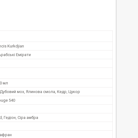
cis Kurkdjian
Арабські Емірати
0 мл
Дубовий мох, Ялинова смола, Кедр, Цукор
ouge 540
 Гедіон, Сіра амбра
Шафран