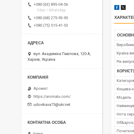
+380 (63) 895-04-56
Viber / WhatsApp
ХАРАКТЕ
+380 (68) 275-93-90
+380 (75) 515-41-53
ОСНОВН
Виробни
Країна в
вул. Академіка Павлова, 120 А,
Харків, Україна
Рік випус
КОРИСТ
Категорі
Аромат
Кінцева 
https://aromatu.com/
Мoдель
udovikava75@ukr.net
Наймену
Нота сер
Об&apos
Початков
Ірина