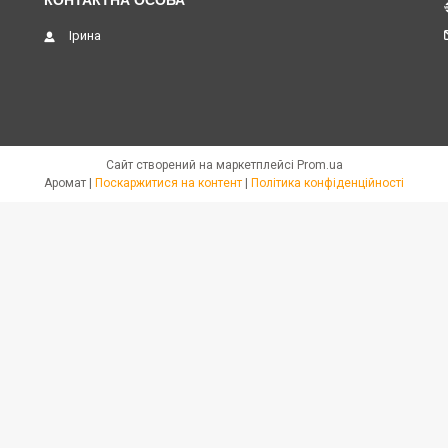
Ірина
Сайт створений на маркетплейсі
Prom.ua
Аромат |
Поскаржитися на контент
|
Політика конфіденційності