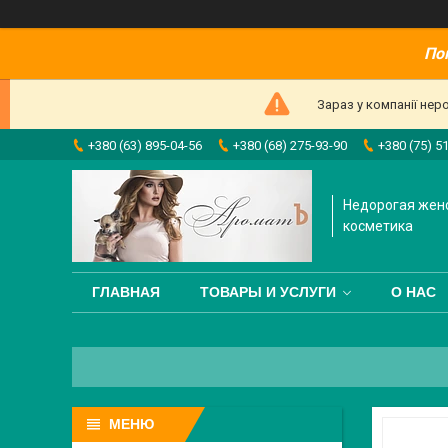
По
Зараз у компанії нер
+380 (63) 895-04-56
+380 (68) 275-93-90
+380 (75) 5
Недорогая жен
косметика
ГЛАВНАЯ
ТОВАРЫ И УСЛУГИ
О НАС