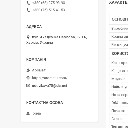
ХАРАКТЕ
+380 (68) 275-93-90
+380 (75) 515-41-53
ОСНОВН
Виробни
Країна в
вул. Академіка Павлова, 120 А,
Харків, Україна
Рік випус
КОРИСТ
Категорі
Аромат
Кінцева 
https://aromatu.com/
Мoдель
udovikava75@ukr.net
Наймену
Нота сер
Об&apos
Початков
Ірина
Стать
Тип аром