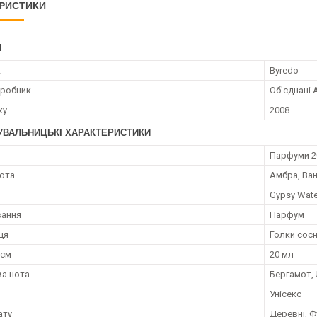
РИСТИКИ
І
к
Byredo
иробник
Об'єднані 
ку
2008
УВАЛЬНИЦЬКІ ХАРАКТЕРИСТИКИ
я
Парфуми 2
нота
Амбра, Ван
Gypsy Wate
вання
Парфум
ця
Голки сосн
;єм
20 мл
а нота
Бергамот, 
Унісекс
ату
Деревні, Ф