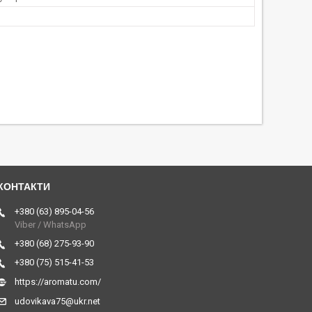
+380 (63) 895-04-56
Viber / WhatsApp
+380 (68) 275-93-90
+380 (75) 515-41-53
https://aromatu.com/
udovikava75@ukr.net