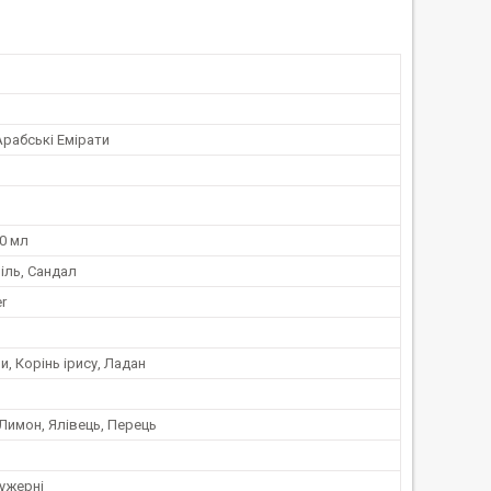
Арабські Емірати
0 мл
іль, Сандал
r
и, Корінь ірису, Ладан
Лимон, Ялівець, Перець
ужерні