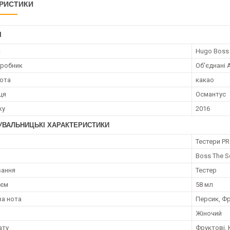
РИСТИКИ
І
к
Hugo Boss
иробник
Об'єднані 
нота
какао
ця
Османтус
ку
2016
УВАЛЬНИЦЬКІ ХАРАКТЕРИСТИКИ
я
Тестери PR
Boss The S
вання
Тестер
;єм
58 мл
а нота
Персик, Фр
Жіночий
ату
Фруктові, 