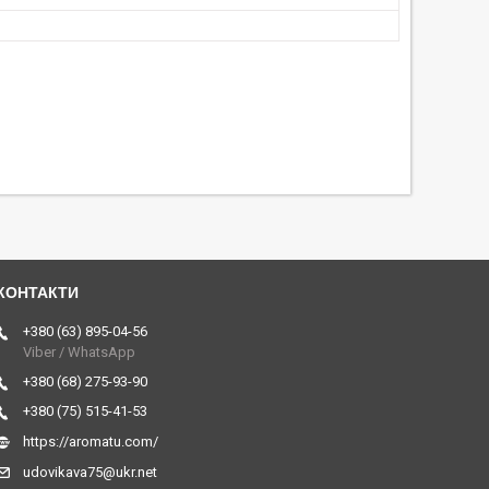
+380 (63) 895-04-56
Viber / WhatsApp
+380 (68) 275-93-90
+380 (75) 515-41-53
https://aromatu.com/
udovikava75@ukr.net