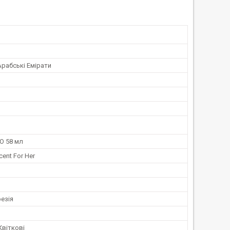
Арабські Емірати
O 58 мл
cent For Her
езія
Квіткові