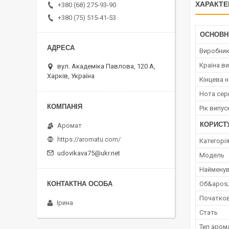
ХАРАКТЕ
+380 (68) 275-93-90
+380 (75) 515-41-53
ОСНОВН
Виробни
Країна в
вул. Академіка Павлова, 120 А,
Харків, Україна
Кінцева 
Нота сер
Рік випус
КОРИСТ
Аромат
https://aromatu.com/
Категорі
udovikava75@ukr.net
Мoдель
Наймену
Об&apos
Початков
Ірина
Стать
Тип аром