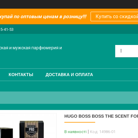
купай по оптовым ценам в розницу!!!
Купить со скидкой
15-41-53
ская и мужская парфюмерия и
КОНТАКТЫ
ДОСТАВКА И ОПЛАТА
HUGO BOSS BOSS THE SCENT FO
В наявності
Код:
14986-01