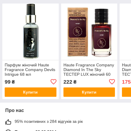
Парфум жіночий Haute
Haute Fragrance Company
Haut
Fragrance Company Devils
Diamond In The Sky
Diam
Intrigue 68 мл
ТЕСТЕР LUX жіночий 60
ТЕС
мл
мл
99
222
175
₴
₴
Купити
Купити
Про нас
95% позитивних з 284 відгуків за рік