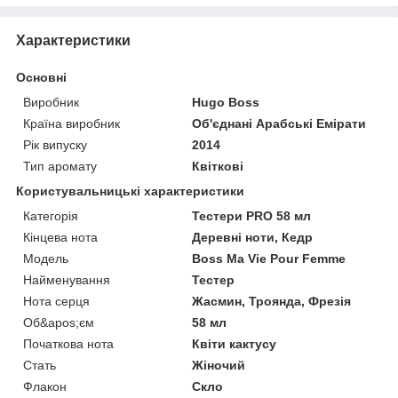
Характеристики
Основні
Виробник
Hugo Boss
Країна виробник
Об'єднані Арабські Емірати
Рік випуску
2014
Тип аромату
Квіткові
Користувальницькі характеристики
Категорія
Тестери PRO 58 мл
Кінцева нота
Деревні ноти, Кедр
Мoдель
Boss Ma Vie Pour Femme
Найменування
Тестер
Нота серця
Жасмин, Троянда, Фрезія
Об&apos;єм
58 мл
Початкова нота
Квіти кактусу
Стать
Жіночий
Флакон
Скло