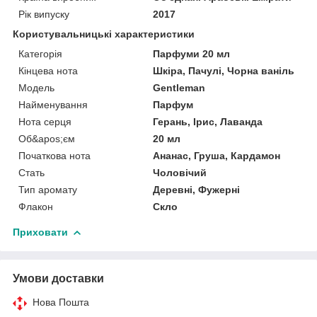
Рік випуску
2017
Користувальницькі характеристики
Категорія
Парфуми 20 мл
Кінцева нота
Шкіра, Пачулі, Чорна ваніль
Мoдель
Gentleman
Найменування
Парфум
Нота серця
Герань, Ірис, Лаванда
Об&apos;єм
20 мл
Початкова нота
Ананас, Груша, Кардамон
Стать
Чоловічий
Тип аромату
Деревні, Фужерні
Флакон
Скло
Приховати
Умови доставки
Нова Пошта