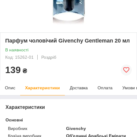
Парфум чоловічий Givenchy Gentleman 20 мл
В наявності
Код: 15262-01
Роздріб
139
₴
Опис
Характеристики
Доставка
Оплата
Умови 
Характеристики
Основні
Виробник
Givenchy
Країна виробник
Об'єднані Арабські Емірати