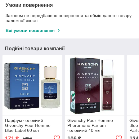
Умови повернення
Законом не передбачено повернення та обмін даного товару
належної якості
Всі умови повернення
Подібні товари компанії
Парфум чоловічий
Givenchy Pour Homme
Giv
Givenchy Pour Homme
Pheromone Parfum
Blue
Blue Label 60 мл
чоловічий 40 мл
Parf
171
106
124
₴
₴
190 ₴