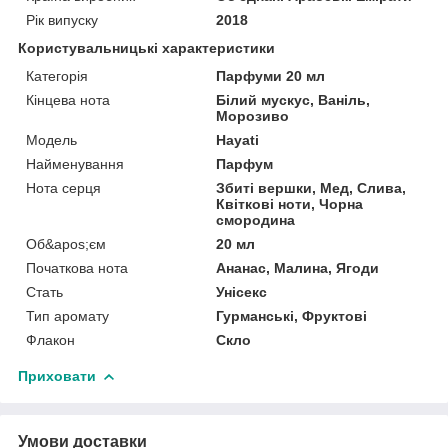
Рік випуску
2018
Користувальницькі характеристики
Категорія
Парфуми 20 мл
Кінцева нота
Білий мускус, Ваніль,
Морозиво
Мoдель
Hayati
Найменування
Парфум
Нота серця
Збиті вершки, Мед, Слива,
Квіткові ноти, Чорна
смородина
Об&apos;єм
20 мл
Початкова нота
Ананас, Малина, Ягоди
Стать
Унісекс
Тип аромату
Гурманські, Фруктові
Флакон
Скло
Приховати
Умови доставки