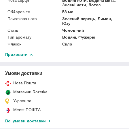
Нота серця
Водяні ноти, Водяна мята,
Зелені ноти, Лотос
Об&apos;єм
58 мл
Початкова нота
Зелений перець, Лимон,
Юзу
Стать
Чоловічий
Тип аромату
Водяні, Фужерні
Флакон
Скло
Приховати
Умови доставки
Нова Пошта
Магазини Rozetka
Укрпошта
Meest ПОШТА
Всі умови доставки