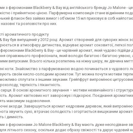
ми з феромонами Blackberry & Bay від англійського бренду Jo Malone - 
кістю і прийнятною ціною. Парфумерна композиція стане відмінним пода
нький флакон без зайвих вимог і об'ємом 15 мл приховує в собі найпота
назовні та розповісти про них.
ті ароматичного продукту
 & Bay був випущений у 2012 році. Аромат створений для суворих жінок зо
рюється в атмосферу дитинства, відчуває аромат соковитої, легкої полун
феромонами Blackberry & Bay - це чарівний аромат, який чудово підійде 
іння справжнього професіонала, який володіє багатою і багатою уявою,
ми випусками. Всього кілька розпилень на ніжну шкіру, як дівчина миттєв
пні ноти. Знайомство з парфумованою водою починається з чудового лег
вують своїм кисло-солодким ароматом. Тут можна почути мотиви терпко
можливо сплутати з іншими звуками. Грейпфрут випромінює цитрусовий ві
рохолоду, терпкість і пікантність.
 серця. В основі ароматного звучання – мотиви незвичайного і структурн
ість. Аромат квіткових нот заворожує і підкорює. Поєднання ароматних с
ять максимум задоволення.
ючні акорди. Завершується аромат кедровим деревом, який випромінює 
 нота звучить сухо, втрачає солодкість і огортається вишуканим арома
ть і димність.
ми з феромонами Jo Malone Blackberry & Bay мають дуже несподіване зв
для літнього сезону, оскільки додає образу свіжості та дарує чудовий н