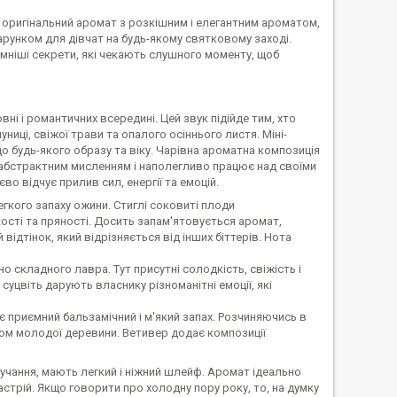
це оригінальний аромат з розкішним і елегантним ароматом,
рунком для дівчат на будь-якому святковому заході.
ємніші секрети, які чекають слушного моменту, щоб
вні і романтичних всередині. Цей звук підійде тим, хто
иці, свіжої трави та опалого осіннього листя. Міні-
до будь-якого образу та віку. Чарівна ароматна композиція
 абстрактним мисленням і наполегливо працює над своїми
о відчує прилив сил, енергії та емоцій.
кого запаху ожини. Стиглі соковиті плоди
сті та пряності. Досить запам'ятовується аромат,
дтінок, який відрізняється від інших біттерів. Нота
о складного лавра. Тут присутні солодкість, свіжість і
уцвіть дарують власнику різноманітні емоції, які
приємний бальзамічний і м'який запах. Розчиняючись в
том молодої деревини. Ветивер додає композиції
учання, мають легкий і ніжний шлейф. Аромат ідеально
астрій. Якщо говорити про холодну пору року, то, на думку