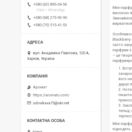
+380 (63) 895-04-56
Міні-парфу
Viber / WhatsApp
високою я
+380 (68) 275-93-90
Звичайнісі
вирватися 
+380 (75) 515-41-53
Особливос
Blackberry
часто зану
парфуми з 
вул. Академіка Павлова, 120 А,
– це твор
Харків, Україна
парфумерни
Всту
зачаро
його не
дарує п
Аромат
Ноти
пікантн
https://aromatu.com/
принос
udovikava75@ukr.net
Закл
тельці,
терпкіс
Міні-парфу
підходить 
Ірина