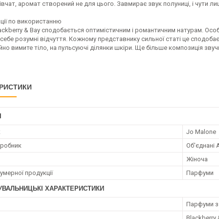
івчат, аромат створений не для цього. Завмирає звук полуниці, і чути л
ції по використанню
ackberry & Bay сподобається оптимістичним і романтичним натурам. Осо
себе розумні відчуття. Кожному представнику сильної статі це сподобає
йно вимите тіло, на пульсуючі ділянки шкіри. Ще більше композиція звуч
РИСТИКИ
І
к
Jo Malone
иробник
Об'єднані 
Жіноча
умерної продукції
Парфуми
УВАЛЬНИЦЬКІ ХАРАКТЕРИСТИКИ
я
Парфуми з
Blackberry 