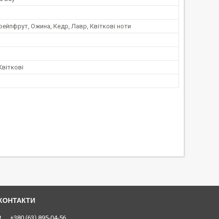
рейпфрут, Ожина, Кедр, Лавр, Квіткові ноти
Квіткові
+380 (63) 895-04-56