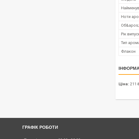
Наймену
Ноти аро
Об&apos
Рік випус
Тип аром
Флакон
ІНФОРМА
Ціна:
211 
ГРАФІК РОБОТИ