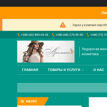
По
Зараз у компанії нероб
+380 (63) 895-04-56
+380 (68) 275-93-90
+380 (75) 5
Недорогая жен
косметика
ГЛАВНАЯ
ТОВАРЫ И УСЛУГИ
О НАС