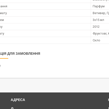
вання
Парфум
мату
Ветивер, Г
;єм
3х15 мл
ку
2012
ату
Фруктові, 
Скло
ЦІЯ ДЛЯ ЗАМОВЛЕННЯ
₴
вул. Академіка Павлова, 120 А, Харків, Україна