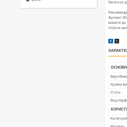
багатьох д
Рекоменда
Аромат Bl
манити до 
слід на що
ХАРАКТЕ
ОСНОВН
Виробни
Країна в
Стать
Вид парф
КОРИСТ
Категорі
Мoдель