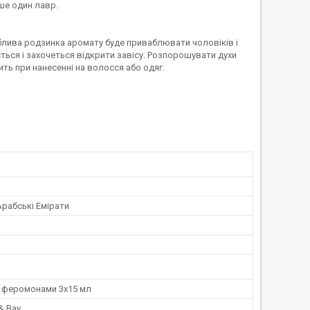
ише один лавр.
блива родзинка аромату буде приваблювати чоловіків і
ться і захочеться відкрити завісу. Розпорошувати духи
ить при нанесенні на волосся або одяг.
Арабські Емірати
 феромонами 3х15 мл
& Bay