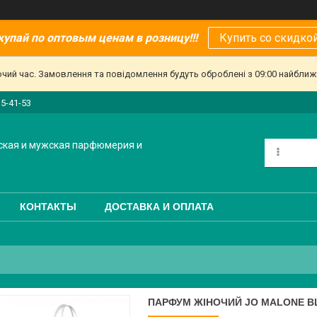
купай по оптовым ценам в розницу!!!
Купить со скидкой
очий час. Замовлення та повідомлення будуть оброблені з 09:00 найближч
15-41-53
ская и мужская парфюмерия и
КОНТАКТЫ
ДОСТАВКА И ОПЛАТА
ПАРФУМ ЖІНОЧИЙ JO MALONE B