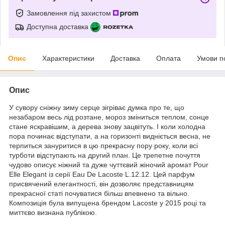
Замовлення під захистом
Доступна доставка
Опис
Характеристики
Доставка
Оплата
Умови п
Опис
У сувору сніжну зиму серце зігріває думка про те, що
незабаром весь лід розтане, мороз зміниться теплом, сонце
стане яскравішим, а дерева знову зацвітуть. І коли холодна
пора починає відступати, а на горизонті видніється весна, не
терпиться зануритися в цю прекрасну пору року, коли всі
турботи відступають на другий план. Це трепетне почуття
чудово описує ніжний та дуже чуттєвий жіночий аромат Pour
Elle Elegant із серії Eau De Lacoste L.12.12. Цей парфум
присвячений елегантності, він дозволяє представницям
прекрасної статі почуватися більш впевнено та вільно.
Композиція була випущена брендом Lacoste у 2015 році та
миттєво визнана публікою.