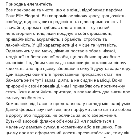
Природна елегантність
Все прекрасне та чисте, що є в жінці, відображає парфум
Pour Elle Elegant. Він випромінює жіночу красу, граціозність,
свободу, щирість, життєрадісність та цілеспрямованість. І,
звичайно, аромат відбиває елегантність – сучасний
неповторний стиль, який поєднує в собі стриманість,
привабливість, акуратність, зібраність, строгість та
лаконічність. У цій характеристиці є місце та чуттєвість.
Одягаючись у цю межу, дівчина постає в образі ніжної,
тендітної та беззахисної особи, що особливо приваблює
чоловіків. Подібним чином діє композиція, оголюючи жіночу
крихкість, але при цьому зберігаючи силу її духу та характеру.
Цей парфум оцінять ті представниці прекрасної статі, які
бажають жити тут і зараз, діяти, а не сидіти на місці. Вони
природні у своїй поведінці, чим і приваблюють протилежну
стать. Їхня енергійність притягує, а впевненість дає знати про
сильну особистість.
Композиція від Lacoste представлена ​​у вигляді міні парфумів.
Даний формат зручний тим, що парфуми легко взяти з собою
в дорогу або подорож, не боячись за його збереження.
Вузький високий флакон об'ємом 20 мл поміститься в
маленьку дамську сумку, в косметичку або в кишеню. При
цьому аромат оформлений досить презентабельно, тому він