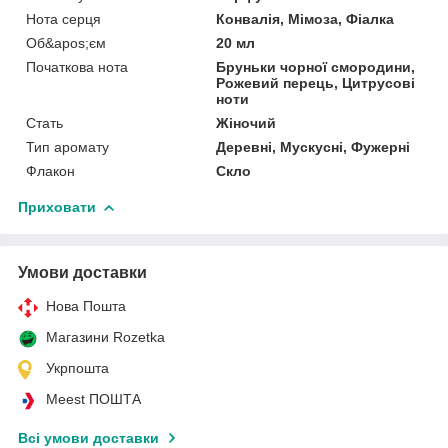
Нота серця
Конвалія, Мімоза, Фіалка
Об&apos;єм
20 мл
Початкова нота
Бруньки чорної смородини,
Рожевий перець, Цитрусові
ноти
Стать
Жіночий
Тип аромату
Деревні, Мускусні, Фужерні
Флакон
Скло
Приховати
Умови доставки
Нова Пошта
Магазини Rozetka
Укрпошта
Meest ПОШТА
Всі умови доставки