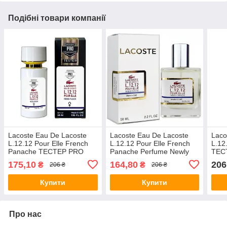
Подібні товари компанії
Lacoste Eau De Lacoste
Lacoste Eau De Lacoste
Laco
L.12.12 Pour Elle French
L.12.12 Pour Elle French
L.12
Panache ТЕСТЕР PRO
Panache Perfume Newly
ТЕС
жіночий 58 мл
жіночий 58 мл
мл
175,10
164,80
206
₴
₴
206 ₴
206 ₴
Купити
Купити
Про нас