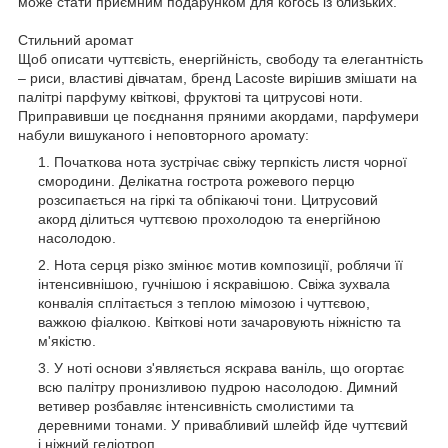
може стати приємним подарунком для когось із близьких.
Стильний аромат
Щоб описати чуттєвість, енергійність, свободу та елегантність
– риси, властиві дівчатам, бренд Lacoste вирішив змішати на
палітрі парфуму квіткові, фруктові та цитрусові ноти.
Приправивши це поєднання пряними акордами, парфумери
набули вишуканого і неповторного аромату:
Початкова нота зустрічає свіжу терпкість листя чорної
смородини. Делікатна гострота рожевого перцю
розсипається на гіркі та обпікаючі тони. Цитрусовий
акорд ділиться чуттєвою прохолодою та енергійною
насолодою.
Нота серця різко змінює мотив композиції, роблячи її
інтенсивнішою, гучнішою і яскравішою. Свіжа зухвала
конвалія сплітається з теплою мімозою і чуттєвою,
важкою фіалкою. Квіткові ноти зачаровують ніжністю та
м'якістю.
У ноті основи з'являється яскрава ваніль, що огортає
всю палітру пронизливою пудрою насолодою. Димний
ветивер розбавляє інтенсивність смолистими та
деревними тонами. У привабливий шлейф йде чуттєвий
і ніжний геліотроп.