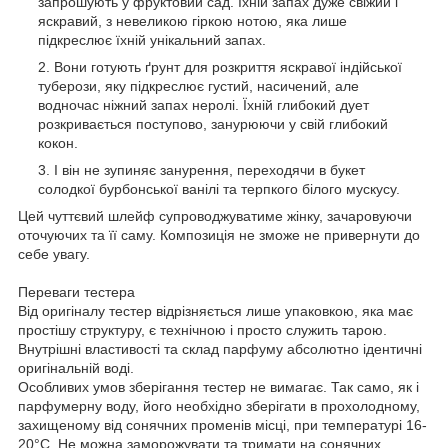
запрошують у фруктовий сад. Їхній запах дуже свіжий і
яскравий, з невеликою гіркою нотою, яка лише
підкреслює їхній унікальний запах.
Вони готують ґрунт для розкриття яскравої індійської
туберози, яку підкреслює густий, насичений, але
водночас ніжний запах неролі. Їхній глибокий дует
розкривається поступово, занурюючи у свій глибокий
кокон.
І він не зупиняє занурення, переходячи в букет
солодкої бурбонської ванілі та терпкого білого мускусу.
Цей чуттєвий шлейф супроводжуватиме жінку, зачаровуючи
оточуючих та її саму. Композиція не зможе не привернути до
себе увагу.
Переваги тестера
Від оригіналу тестер відрізняється лише упаковкою, яка має
простішу структуру, є технічною і просто служить тарою.
Внутрішні властивості та склад парфуму абсолютно ідентичні
оригінальній воді.
Особливих умов зберігання тестер не вимагає. Так само, як і
парфумерну воду, його необхідно зберігати в прохолодному,
захищеному від сонячних променів місці, при температурі 16-
20°С. Не можна заморожувати та тримати на сонячних