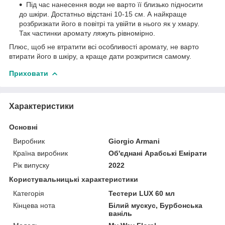
Під час нанесення води не варто її близько підносити
до шкіри. Достатньо відстані 10-15 см. А найкраще
розбризкати його в повітрі та увійти в нього як у хмару.
Так частинки аромату ляжуть рівномірно.
Плюс, щоб не втратити всі особливості аромату, не варто
втирати його в шкіру, а краще дати розкритися самому.
Приховати
Характеристики
Основні
Виробник
Giorgio Armani
Країна виробник
Об'єднані Арабські Емірати
Рік випуску
2022
Користувальницькі характеристики
Категорія
Тестери LUX 60 мл
Кінцева нота
Білий мускус, Бурбонська
ваніль