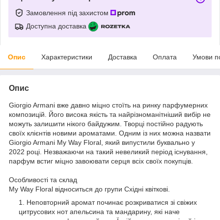
Замовлення під захистом
Доступна доставка
Опис
Характеристики
Доставка
Оплата
Умови п
Опис
Giorgio Armani вже давно міцно стоїть на ринку парфумерних
композицій. Його висока якість та найрізноманітніший вибір не
можуть залишити нікого байдужим. Творці постійно радують
своїх клієнтів новими ароматами. Одним із них можна назвати
Giorgio Armani My Way Floral, який випустили буквально у
2022 році. Незважаючи на такий невеликий період існування,
парфум встиг міцно завоювати серця всіх своїх покупців.
Особливості та склад
My Way Floral відноситься до групи Східні квіткові.
Неповторний аромат починає розкриватися зі свіжих
цитрусових нот апельсина та мандарину, які наче