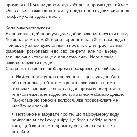
променях. Ці умови допоможуть зберегти аромат довгий час.
Однак після закінчення терміну придатності від використання
парфуму слід відмовитися.
Коли використовувати
Як не дивно, цей парфум дуже добре використовувати влітку.
Легкість аромату майстерно переплетена з його насолодою.
При цьому запах дуже стійкий і протягом дня грає новими
фарбами, розкриваючи всі свої секрети, але при цьому
залишаючись таємницею для оточуючих. Його можна
використовувати щодня.
Є парочка хитрощів, щоб аромат розкрився у своїй красі:
Найкращі місця для нанесення — це груди, зап'ястя
або під коліна, тобто ті місця, які називаються тими
'теплими' зонами. Тепло тіла дає аромату розкритися
інтенсивніше, але водночас триматися набагато довше.
Також гарною зоною є волосся, яке продовжуватиме
шлейф композиції.
Потрібно не забувати про те, що парфумерну воду
найкраще чисту і суху шкіру. Це буде необхідно для
того, щоб кожна нота аромату розкривалася так, як
потрібно.