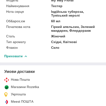
Мoдель
My Way Floral
Найменування
Тестер
Нота серця
Індійська тубероза,
Туніський неролі
Об&apos;єм
60 мл
Початкова нота
Гіркий апельсин, Зелений
мандарин, Флердоранж
Стать
Жіночий
Тип аромату
Східні, Квіткові
Флакон
Скло
Приховати
Умови доставки
Нова Пошта
Магазини Rozetka
Укрпошта
Meest ПОШТА