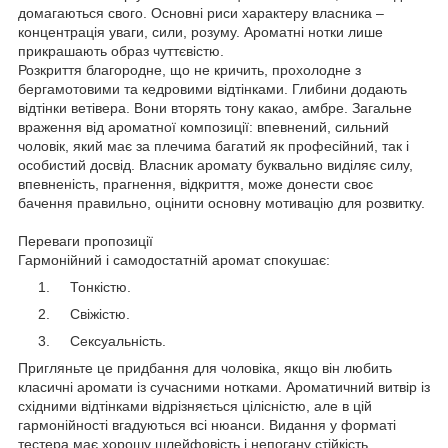
домагаються свого. Основні риси характеру власника –
концентрація уваги, сили, розуму. Ароматні нотки лише
прикрашають образ чуттєвістю.
Розкриття благородне, що не кричить, прохолодне з
бергамотовими та кедровими відтінками. Глибини додають
відтінки ветівера. Вони вторять тону какао, амбре. Загальне
враження від ароматної композиції: впевнений, сильний
чоловік, який має за плечима багатий як професійний, так і
особистий досвід. Власник аромату буквально виділяє силу,
впевненість, прагнення, відкриття, може донести своє
бачення правильно, оцінити основну мотивацію для розвитку.
Переваги пропозиції
Гармонійний і самодостатній аромат спокушає:
Тонкістю.
Свіжістю.
Сексуальність.
Пригляньте це придбання для чоловіка, якщо він любить
класичні аромати із сучасними нотками. Ароматичний витвір із
східними відтінками відрізняється цілісністю, але в цій
гармонійності вгадуються всі нюанси. Видання у форматі
тестера має хорошу шлейфовість і непогану стійкість.