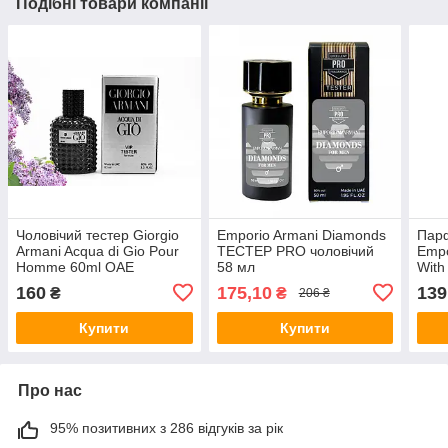
Подібні товари компанії
Чоловічий тестер Giorgio
Emporio Armani Diamonds
Парф
Armani Acqua di Gio Pour
ТЕСТЕР PRO чоловічий
Empo
Homme 60ml ОАЕ
58 мл
With
160
175,10
139
₴
₴
206 ₴
Купити
Купити
Про нас
95% позитивних з 286 відгуків за рік