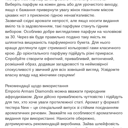
Виберіть парфум на кожен день або для урочистого виходу,
якщо є бажання привернути увагу жінок пікантним міксом
цікавих нот з приємною гідною ненав'язливістю.
Зазвичай східні аромати непрості, але якщо носити видання
вміло та із задоволенням, такі парфуми стануть гідним
вибором. Особливо добре виглядатиме парфум на чоловікові
за 30. Через вік буде правильно подано таку якість як
шляхетна вишуканість парфумерного букета. Для нього
краще доглянути одяг стриманої кольорової гами класичного
крою. До орієнтального парфуму підійдуть різні прикраси.
Спробуйте створити ефектний, привабливий, витончений,
розкішний образ, додавши загадковості та неймовірної
спокусливості у звичний для всіх зовнішній вигляд. Усвідомте
власну владу над жіночими серцями!
Рекомендації щодо використання
Emporio Armani Diamonds можна вважати природним
афродизіаком. Духи дійсно приваблюють чуттєвістю і підійдуть
для тих, хто хоче уваги протилежної статі. Аромат у форматі
тестера New – це спеціальний випуск зі стійким поєднанням
ароматичних речовин. Зважайте на особливості ароматичного
видання при використанні. Наносите обережно,
дотримуючись рекомендацій виробника. Зайва шлейфовість