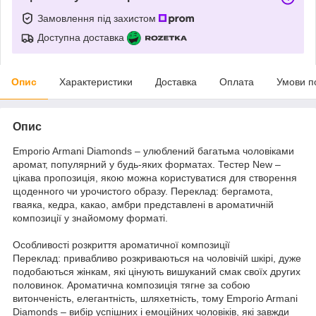
Замовлення під захистом
Доступна доставка
Опис
Характеристики
Доставка
Оплата
Умови п
Опис
Emporio Armani Diamonds – улюблений багатьма чоловіками
аромат, популярний у будь-яких форматах. Тестер New –
цікава пропозиція, якою можна користуватися для створення
щоденного чи урочистого образу. Переклад: бергамота,
гваяка, кедра, какао, амбри представлені в ароматичній
композиції у знайомому форматі.
Особливості розкриття ароматичної композиції
Переклад: привабливо розкриваються на чоловічій шкірі, дуже
подобаються жінкам, які цінують вишуканий смак своїх других
половинок. Ароматична композиція тягне за собою
витонченість, елегантність, шляхетність, тому Emporio Armani
Diamonds – вибір успішних і емоційних чоловіків, які завжди