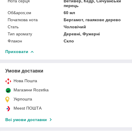
Нота серця
Ветивер, Кедр, Сичуанськи
перець
Об&apos;єм
60 мл
Початкова нота
Бергамот, гваякове дерево
Стать
Чоловічий
Тип аромату
Деревні, Фужерні
Флакон
Скло
Приховати
Умови доставки
Нова Пошта
Магазини Rozetka
Укрпошта
Meest ПОШТА
Всі умови доставки