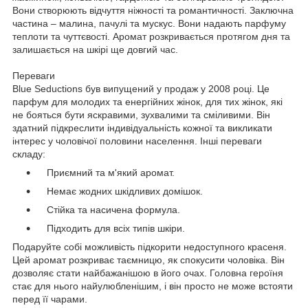
Вони створюють відчуття ніжності та романтичності. Заключна
частина – малина, пачулі та мускус. Вони надають парфуму
теплоти та чуттєвості. Аромат розкривається протягом дня та
залишається на шкірі ще довгий час.
Переваги
Blue Seductions був випущений у продаж у 2008 році. Це
парфум для молодих та енергійних жінок, для тих жінок, які
не бояться бути яскравими, зухвалими та сміливими. Він
здатний підкреслити індивідуальність кожної та викликати
інтерес у чоловічої половини населення. Інші переваги
складу:
Приємний та м'який аромат.
Немає жодних шкідливих домішок.
Стійка та насичена формула.
Підходить для всіх типів шкіри.
Подаруйте собі можливість підкорити недоступного красеня.
Цей аромат розкриває таємницю, як спокусити чоловіка. Він
дозволяє стати найбажанішою в його очах. Головна героїня
стає для нього найулюбленішим, і він просто не може встояти
перед її чарами.