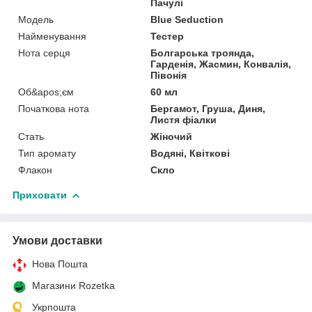
Пачулі
Мoдель
Blue Seduction
Найменування
Тестер
Нота серця
Болгарська троянда,
Гарденія, Жасмин, Конвалія,
Півонія
Об&apos;єм
60 мл
Початкова нота
Бергамот, Груша, Диня,
Листя фіалки
Стать
Жіночий
Тип аромату
Водяні, Квіткові
Флакон
Скло
Приховати
Умови доставки
Нова Пошта
Магазини Rozetka
Укрпошта