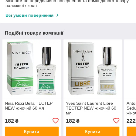
Законом не передбачено повернення та обмін даного товару
належної якості
Всі умови повернення
Подібні товари компанії
Nina Ricci Bella ТЕСТЕР
Yves Saint Laurent Libre
Anto
NEW жіночий 60 мл
ТЕСТЕР NEW жіночий 60
Sedu
мл
жіно
182
182
222
₴
₴
Купити
Купити