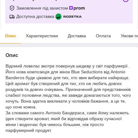
Замовлення під захистом
Доступна доставка
Опис
Характеристики
Доставка
Оплата
Умови п
Опис
Відомий ловелас вкотре повернув шедевр у світ парфумерії.
Його нова композиція для жінок Blue Seductions від Antonio
Banderos буде цікавою для тих, хто звик вибирати найкраще.
Цей аромат був створений для тих, хто не любить довгих
роздумів та довгих очікувань. Призначений для представників
слабкої половини людства, які завжди домагаються того, чого
хочуть. Вона здатна викликати у чоловіків бажання, а це те,
що хоче кожна.
За словами самого Антоніо Бандераса, саме йому належить
ідея створити аромат, який би відповідав образу сучасної
жінки і водночас був чимось більшим, ніж просто
парфумерний продукт.