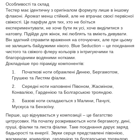
Особливості та склад
Тестер має ідентичну з оригіналом формулу лише в іншому
флаконі. Аромат менш стійкий, але не втрачає своєї первісної
свіжості. Це парфум для тих, хто не боїться
експериментувати, не хоче бути як усі, хоче виділитися з
натовпу. Підійде для жінок, які люблять та вміють дивувати.
Він здатний справити враження на оточуючих, але при цьому
не залишить байдужими нікого. Blue Seduction – це поєднання
чистого та свіжого флеру кольорів з інтригуючими та
благородними водяними нотками.
Докладніше про піраміду компонентів:
Початкові ноти обрамлені Динею, Бергамотом,
Грушею та Листям фіалки.
Середні ноти наповнені Півоном, Жасміном,
Конвалією, Гарденією та Болгарською трояндою.
Базові ноти складаються з Малини, Пачулі,
Мускуса та Бензоїну.
Перше, що відчувається у композиції – це багатство
цитрусових. На початку розкриваються ноти бергамоту, дині,
груші, фіалки та листа фіалки. Таке поєднання дарує заряд
бадьорості та енергії. Звуки серця представлені півонією,
жасмином, конвалією, гарденією та болгарською трояндою.