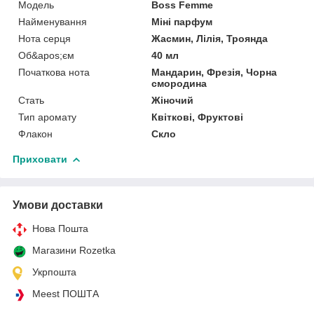
Мoдель
Boss Femme
Найменування
Міні парфум
Нота серця
Жасмин, Лілія, Троянда
Об&apos;єм
40 мл
Початкова нота
Мандарин, Фрезія, Чорна
смородина
Стать
Жіночий
Тип аромату
Квіткові, Фруктові
Флакон
Скло
Приховати
Умови доставки
Нова Пошта
Магазини Rozetka
Укрпошта
Meest ПОШТА