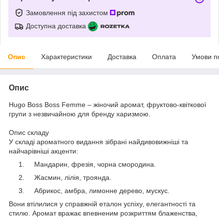
Замовлення під захистом
Доступна доставка
Опис
Характеристики
Доставка
Оплата
Умови п
Опис
Hugo Boss Boss Femme – жіночий аромат, фруктово-квіткової
групи з незвичайною для бренду харизмою.
Опис складу
У складі ароматного видання зібрані найдивовижніші та
найчарівніші акценти:
Мандарин, фрезія, чорна смородина.
Жасмин, лілія, троянда.
Абрикос, амбра, лимонне дерево, мускус.
Вони втілилися у справжній еталон успіху, елегантності та
стилю. Аромат вражає впевненим розкриттям блаженства,