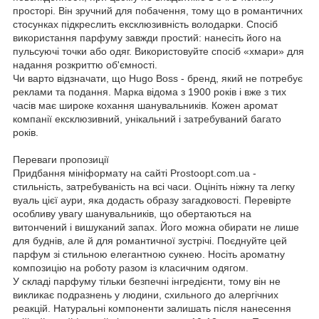
просторі. Він зручний для побачення, тому що в романтичних
стосунках підкреслить ексклюзивність володарки. Спосіб
використання парфуму завжди простий: нанесіть його на
пульсуючі точки або одяг. Використовуйте спосіб «хмари» для
надання розкриттю об'ємності.
Чи варто відзначати, що Hugo Boss - бренд, який не потребує
реклами та подання. Марка відома з 1900 років і вже з тих
часів має широке кохання шанувальників. Кожен аромат
компанії ексклюзивний, унікальний і затребуваний багато
років.
Переваги пропозиції
Придбання мініформату на сайті Prostoopt.com.ua -
стильність, затребуваність на всі часи. Оцініть ніжну та легку
вуаль цієї аури, яка додасть образу загадковості. Перевірте
особливу увагу шанувальників, що обертаються на
витончений і вишуканий запах. Його можна обирати не лише
для буднів, але й для романтичної зустрічі. Поєднуйте цей
парфум зі стильною елегантною сукнею. Носіть ароматну
композицію на роботу разом із класичним одягом.
У складі парфуму тільки безпечні інгредієнти, тому він не
викликає подразнень у людини, схильного до алергічних
реакцій. Натуральні компоненти залишать після нанесення