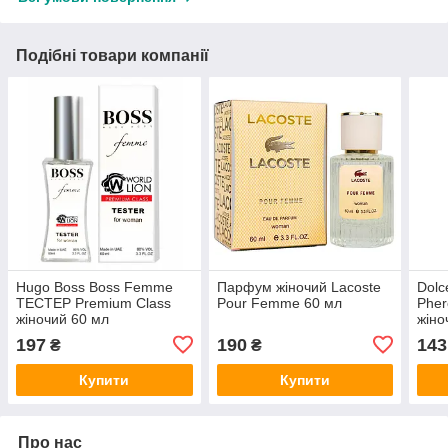
Подібні товари компанії
Hugo Boss Boss Femme
Парфум жіночий Lacoste
Dolc
ТЕСТЕР Premium Class
Pour Femme 60 мл
Phe
жіночий 60 мл
жіно
197
190
143
₴
₴
Купити
Купити
Про нас