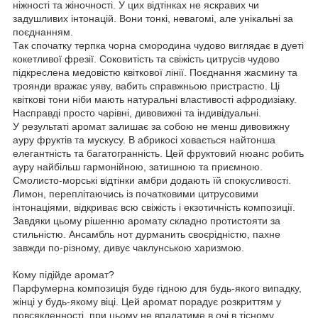
ніжності та жіночності. У цих відтінках не яскравих чи
задушливих інтонацій. Вони тонкі, невагомі, але унікальні за
поєднанням.
Так спочатку терпка чорна смородина чудово виглядає в дуеті
кокетливої ​​фрезії. Соковитість та свіжість цитрусів чудово
підкреслена медовістю квіткової лінії. Поєднання жасмину та
троянди вражає уяву, вабить справжньою пристрастю. Ці
квіткові тони ніби мають натуральні властивості афродизіаку.
Насправді просто чарівні, дивовижні та індивідуальні.
У результаті аромат залишає за собою не менш дивовижну
ауру фруктів та мускусу. В абрикосі ховається найтонша
елегантність та багатогранність. Цей фруктовий нюанс робить
ауру найбільш гармонійною, затишною та приємною.
Смолисто-морські відтінки амбри додають їй спокусливості.
Лимон, переплітаючись із початковими цитрусовими
інтонаціями, відкриває всю свіжість і екзотичність композиції.
Завдяки цьому рішенню аромату складно протистояти за
стильністю. Ансамбль нот дурманить своєрідністю, пахне
завжди по-різному, дивує чаклунською харизмою.
Кому підійде аромат?
Парфумерна композиція буде гідною для будь-якого випадку,
жінці у будь-якому віці. Цей аромат порадує розкриттям у
повсякденності, при цьому не впадатиме в очі в тісному