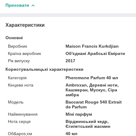
Приховати
Характеристики
Основні
Виробник
Maison Francis Kurkdjian
Країна виробник
Об'єднані Арабські Емірати
Рік випуску
2017
Користувальницькі характеристики
Категорія
Pheromone Parfum 40 мл
Кінцева нота
Ambroxan, Деревні ноти,
Кашмеран, Мускус, Сіра
амбра
Мoдель
Baccarat Rouge 540 Extrait
de Parfum
Найменування
Міні парфум
Нота серця
Вірджинський кедр,
Єгипетський жасмин
Об&apos;єм
40 мл