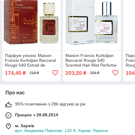
Парфум унісекс Maison
Maison Francis Kurkdjian
Парф
Francis Kurkdjian Baccarat
Baccarat Rouge 540
Fran
Rouge 540 Extrait de
Scented Hair Mist Perfume
Roug
Parfum 60 мл
Newly унісекс 58 мл
174,40
203,20
104
₴
₴
218 ₴
254 ₴
Про нас
95% позитивних з 286 відгуків за рік
Працює з 28.08.2014
м. Харків
вул. Академіка Павлова, 120 А, Харків, Україна