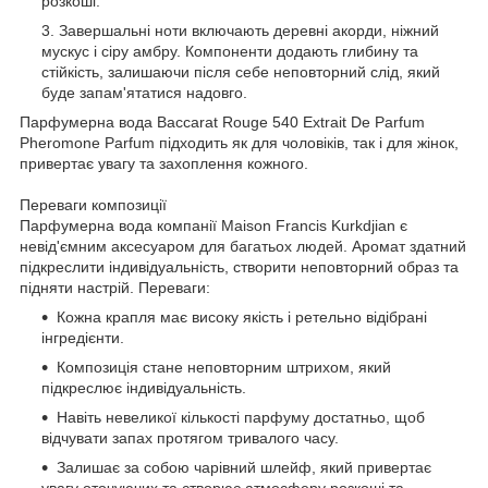
розкоші.
Завершальні ноти включають деревні акорди, ніжний
мускус і сіру амбру. Компоненти додають глибину та
стійкість, залишаючи після себе неповторний слід, який
буде запам'ятатися надовго.
Парфумерна вода Baccarat Rouge 540 Extrait De Parfum
Pheromone Parfum підходить як для чоловіків, так і для жінок,
привертає увагу та захоплення кожного.
Переваги композиції
Парфумерна вода компанії Maison Francis Kurkdjian є
невід'ємним аксесуаром для багатьох людей. Аромат здатний
підкреслити індивідуальність, створити неповторний образ та
підняти настрій. Переваги:
Кожна крапля має високу якість і ретельно відібрані
інгредієнти.
Композиція стане неповторним штрихом, який
підкреслює індивідуальність.
Навіть невеликої кількості парфуму достатньо, щоб
відчувати запах протягом тривалого часу.
Залишає за собою чарівний шлейф, який привертає
увагу оточуючих та створює атмосферу розкоші та