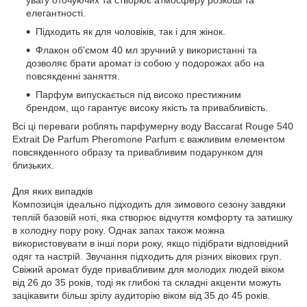
елегантності.
Підходить як для чоловіків, так і для жінок.
Флакон об'ємом 40 мл зручний у використанні та
дозволяє брати аромат із собою у подорожах або на
повсякденні заняття.
Парфум випускається під високо престижним
брендом, що гарантує високу якість та привабливість.
Всі ці переваги роблять парфумерну воду Baccarat Rouge 540
Extrait De Parfum Pheromone Parfum є важливим елементом
повсякденного образу та привабливим подарунком для
близьких.
Для яких випадків
Композиція ідеально підходить для зимового сезону завдяки
теплій базовій ноті, яка створює відчуття комфорту та затишку
в холодну пору року. Однак запах також можна
використовувати в інші пори року, якщо підібрати відповідний
одяг та настрій. Звучання підходить для різних вікових груп.
Свіжий аромат буде привабливим для молодих людей віком
від 26 до 35 років, тоді як глибокі та складні акценти можуть
зацікавити більш зрілу аудиторію віком від 35 до 45 років.