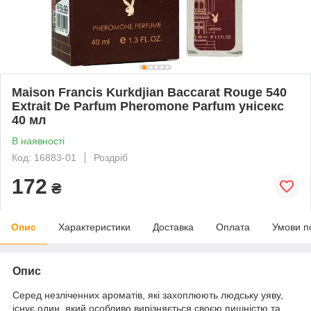
Maison Francis Kurkdjian Baccarat Rouge 540
Extrait De Parfum Pheromone Parfum унісекс
40 мл
В наявності
Код: 16883-01
Роздріб
172
₴
Опис
Характеристики
Доставка
Оплата
Умови п
Опис
Серед незліченних ароматів, які захоплюють людську уяву,
існує один, який особливо вирізняється своєю пишністю та