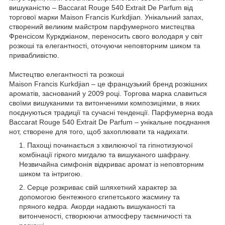
вишуканістю – Baccarat Rouge 540 Extrait De Parfum від
торгової марки Maison Francis Kurkdjian. Унікальний запах,
створений великим майстром парфумерного мистецтва
Френсісом Куркджіаном, переносить свого володаря у світ
розкоші та елегантності, оточуючи неповторним шиком та
привабливістю.
Мистецтво елегантності та розкоші
Maison Francis Kurkdjian – це французький бренд розкішних
ароматів, заснований у 2009 році. Торгова марка славиться
своїми вишуканими та витонченими композиціями, в яких
поєднуються традиції та сучасні тенденції. Парфумерна вода
Baccarat Rouge 540 Extrait De Parfum – унікальне поєднання
нот, створене для того, щоб захоплювати та надихати.
Пахощі починається з хвилюючої та гіпнотизуючої
комбінації гіркого мигдалю та вишуканого шафрану.
Незвичайна симфонія відкриває аромат із неповторним
шиком та інтригою.
Серце розкриває свій шляхетний характер за
допомогою бентежного єгипетського жасмину та
пряного кедра. Акорди надають вишуканості та
витонченості, створюючи атмосферу таємничості та