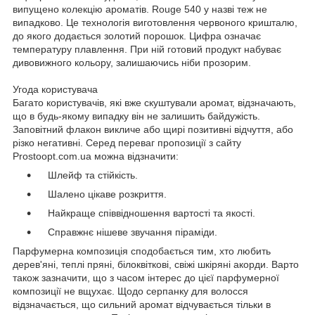
випущено колекцію ароматів. Rouge 540 у назві теж не
випадково. Це технологія виготовлення червоного кришталю,
до якого додається золотий порошок. Цифра означає
температуру плавлення. При ній готовий продукт набуває
дивовижного кольору, залишаючись ніби прозорим.
Угода користувача
Багато користувачів, які вже скуштували аромат, відзначають,
що в будь-якому випадку він не залишить байдужість.
Заповітний флакон викличе або щирі позитивні відчуття, або
різко негативні. Серед переваг пропозиції з сайту
Prostoopt.com.ua можна відзначити:
Шлейф та стійкість.
Шалено цікаве розкриття.
Найкраще співвідношення вартості та якості.
Справжнє нішеве звучання піраміди.
Парфумерна композиція сподобається тим, хто любить
дерев'яні, теплі пряні, білоквіткові, свіжі шкіряні акорди. Варто
також зазначити, що з часом інтерес до цієї парфумерної
композиції не вщухає. Щодо серпанку для волосся
відзначається, що сильний аромат відчувається тільки в