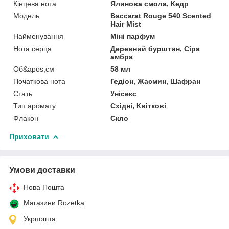
Кінцева нота
Ялинова смола, Кедр
Мoдель
Baccarat Rouge 540 Scented
Hair Mist
Найменування
Міні парфум
Нота серця
Деревний бурштин, Сіра
амбра
Об&apos;єм
58 мл
Початкова нота
Гедіон, Жасмин, Шафран
Стать
Унісекс
Тип аромату
Східні, Квіткові
Флакон
Скло
Приховати
Умови доставки
Нова Пошта
Магазини Rozetka
Укрпошта