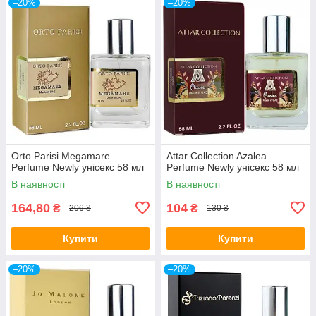
–20%
–20%
Orto Parisi Megamare
Attar Collection Azalea
Perfume Newly унісекс 58 мл
Perfume Newly унісекс 58 мл
В наявності
В наявності
164,80
104
₴
₴
206 ₴
130 ₴
Купити
Купити
–20%
–20%