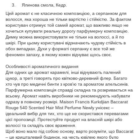
Ялинова смола, Кедр.
Цей аромат є не класичною композицією, а серпанком для
волосся, яка хороша не тільки вартістю і стійкістю. За фактом
користувач отримує той самий аромат, що важливо якщо не
хочеться купувати реальну дорогу парфумерну композицію.
Димку можна використовувати не тільки на волоссі, а й по
шкірі. При цьому користувачі відзначають чудову стійкість в
обох випадках. Духи у форматі серпанку є все той же
феномен запаху, в якому кожен відчуває щось своє.
Особливості ароматичного видання
Для одних це аромат карамелі, інші відчувають палений
цукор, а треті говорять про квітково-деревний флер. Багато
хто чув про медичні бинти з кров'ю та ароматом апельсинів.
Парфумерна композиція справді складна та розкривається на
всьому. Аромат навіть виробники не рекомендують набувати
одразу в повному розмірі. Maison Francis Kurkdjian Baccarat
Rouge 540 Scented Hair Mist Perfume Newly унісекс –
ідеальний вибір для тих, хто ще не скористався перевагами
цієї пропозиції. Протестуйте продукт на власній шкірі або
волоссі та складіть своє враження.
Щоб воно мало під собою основу, варто розуміти, що Baccarat
– це кришталевий будинок, на честь ювілею якого було