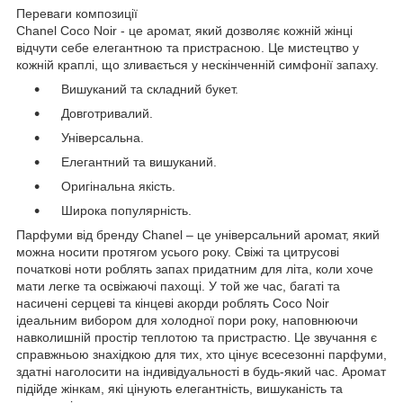
Переваги композиції
Chanel Coco Noir - це аромат, який дозволяє кожній жінці
відчути себе елегантною та пристрасною. Це мистецтво у
кожній краплі, що зливається у нескінченній симфонії запаху.
Вишуканий та складний букет.
Довготривалий.
Універсальна.
Елегантний та вишуканий.
Оригінальна якість.
Широка популярність.
Парфуми від бренду Chanel – це універсальний аромат, який
можна носити протягом усього року. Свіжі та цитрусові
початкові ноти роблять запах придатним для літа, коли хоче
мати легке та освіжаючі пахощі. У той же час, багаті та
насичені серцеві та кінцеві акорди роблять Coco Noir
ідеальним вибором для холодної пори року, наповнюючи
навколишній простір теплотою та пристрастю. Це звучання є
справжньою знахідкою для тих, хто цінує всесезонні парфуми,
здатні наголосити на індивідуальності в будь-який час. Аромат
підійде жінкам, які цінують елегантність, вишуканість та