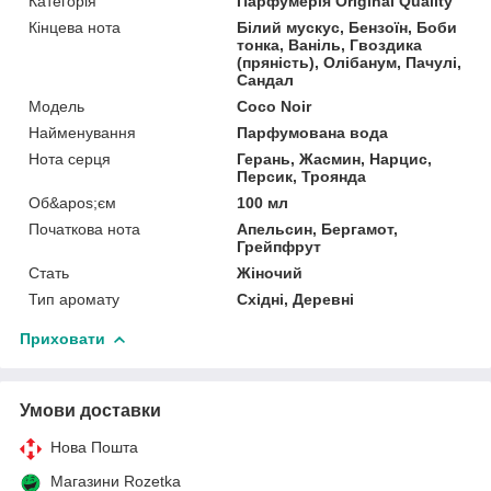
Категорія
Парфумерія Original Quality
Кінцева нота
Білий мускус, Бензоїн, Боби
тонка, Ваніль, Гвоздика
(пряність), Олібанум, Пачулі,
Сандал
Мoдель
Coco Noir
Найменування
Парфумована вода
Нота серця
Герань, Жасмин, Нарцис,
Персик, Троянда
Об&apos;єм
100 мл
Початкова нота
Апельсин, Бергамот,
Грейпфрут
Стать
Жіночий
Тип аромату
Східні, Деревні
Приховати
Умови доставки
Нова Пошта
Магазини Rozetka