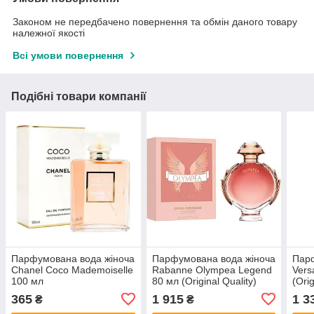
Законом не передбачено повернення та обмін даного товару
належної якості
Всі умови повернення
Подібні товари компанії
Парфумована вода жіноча
Парфумована вода жіноча
Парф
Chanel Coco Mademoiselle
Rabanne Olympea Legend
Vers
100 мл
80 мл (Original Quality)
(Orig
365
1 915
1 3
₴
₴