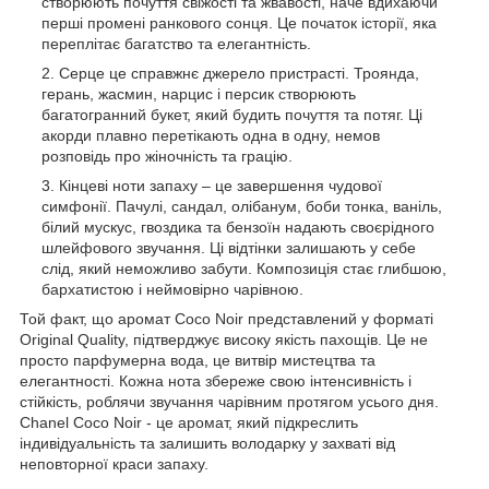
створюють почуття свіжості та жвавості, наче вдихаючи
перші промені ранкового сонця. Це початок історії, яка
переплітає багатство та елегантність.
Серце це справжнє джерело пристрасті. Троянда,
герань, жасмин, нарцис і персик створюють
багатогранний букет, який будить почуття та потяг. Ці
акорди плавно перетікають одна в одну, немов
розповідь про жіночність та грацію.
Кінцеві ноти запаху – це завершення чудової
симфонії. Пачулі, сандал, олібанум, боби тонка, ваніль,
білий мускус, гвоздика та бензоїн надають своєрідного
шлейфового звучання. Ці відтінки залишають у себе
слід, який неможливо забути. Композиція стає глибшою,
бархатистою і неймовірно чарівною.
Той факт, що аромат Coco Noir представлений у форматі
Original Quality, підтверджує високу якість пахощів. Це не
просто парфумерна вода, це витвір мистецтва та
елегантності. Кожна нота збереже свою інтенсивність і
стійкість, роблячи звучання чарівним протягом усього дня.
Chanel Coco Noir - це аромат, який підкреслить
індивідуальність та залишить володарку у захваті від
неповторної краси запаху.