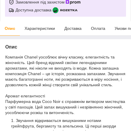
Замовлення під захистом
Доступна доставка
Опис
Характеристики
Доставка
Оплата
Умови п
Опис
Компанія Chanel уособлює вічну класику, елегантність та
жіночність. Цей бренд відомий своїми легендарними
ароматами, які ніколи не виходять із моди. Кожна запашна
композиція Chanel – це історія, розказана запахами. Звучання
мають багатогранні ноти, які розкриваються в міру носіння, і
дозволяють кожній жінці створити свій унікальний стиль.
Аромат елегантності
Парфумерна вода Coco Noir є справжнім витвором мистецтва
у світі пахощів. Цей запах вишуканий і незрівнянно жіночний,
уособлюючи розкіш та витонченість.
Звучання відкривається вишуканими нотами
грейпфрута, бергамоту та апельсина. Ці перші акорди