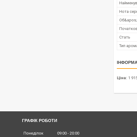
Наймену
Нота сер
Об&apos
Початков
Стать
Тип аром
ІНФОРМА
Ціна:
1 915
ГРАФІК РОБОТИ
Понеділок
09:00
20:00