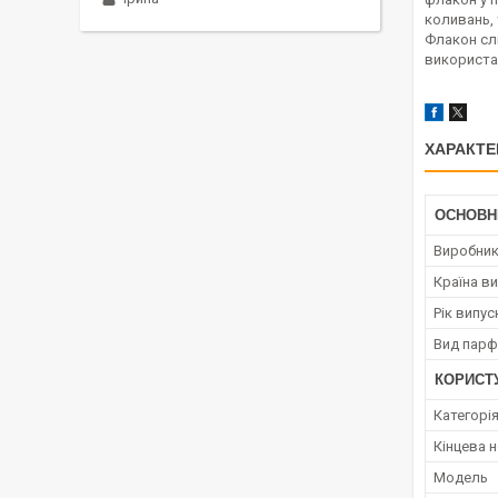
коливань, 
Флакон слі
використа
ХАРАКТЕ
ОСНОВН
Виробни
Країна в
Рік випус
Вид парф
КОРИСТ
Категорі
Кінцева 
Мoдель