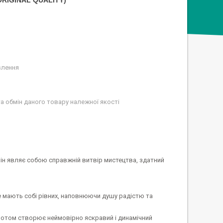
ORIGINAL QUALITY)
влення
а обмін даного товару належної якості
Він являє собою справжній витвір мистецтва, здатний
 мають собі рівних, наповнюючи душу радістю та
мотом створює неймовірно яскравий і динамічний