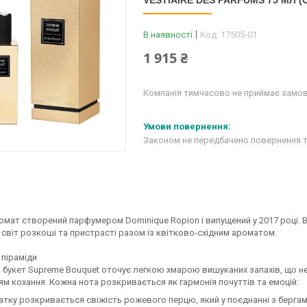
VESTIAIRE DES PARFUMS 75 МЛ (
В наявності
Код:
17505-01
1 915 ₴
Компанія тимчасово не приймає замо
Законом не передбачено повернення т
омат створений парфумером Dominique Ropion і випущений у 2017 році. 
 світ розкоші та пристрасті разом із квітково-східним ароматом.
 піраміди
 букет Supreme Bouquet оточує легкою хмарою вишуканих запахів, що не
м кохання. Кожна нота розкривається як гармонія почуттів та емоцій:
атку розкривається свіжість рожевого перцю, який у поєднанні з берга