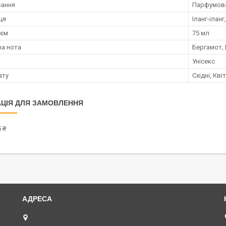
вання
Парфумов
ця
Іланг-іланг
;єм
75 мл
а нота
Бергамот,
Унісекс
ату
Східні, Кві
ЦІЯ ДЛЯ ЗАМОВЛЕННЯ
 ₴
вул. Академіка Павлова, 120 А, Харків, Україна