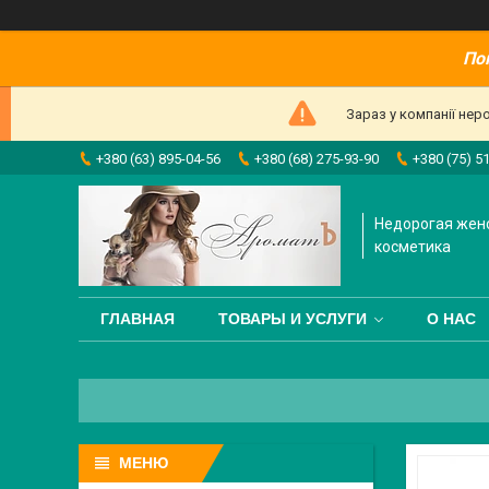
По
Зараз у компанії нер
+380 (63) 895-04-56
+380 (68) 275-93-90
+380 (75) 5
Недорогая жен
косметика
ГЛАВНАЯ
ТОВАРЫ И УСЛУГИ
О НАС