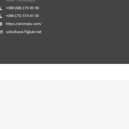
Viber / WhatsApp
+380 (68) 275-93-90
+380 (75) 515-41-53
https://aromatu.com/
udovikava75@ukr.net