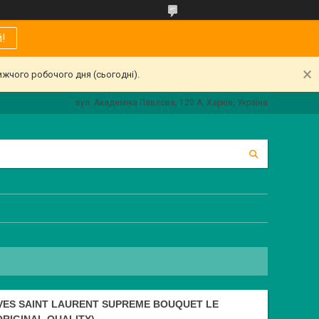
!
ижчого робочого дня (сьогодні).
вул. Академіка Павлова, 120 А, Харків, Україна
ES SAINT LAURENT SUPREME BOUQUET LE