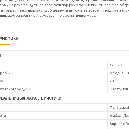
тому не рекомендується зберігати парфум у ванній кімнаті або біля обігрі
д тримати вертикально, щоб уникнути витоків та зберегти надійне закр
ння, щоб запобігти випаровуванню ароматичних масел.
РИСТИКИ
І
к
Yves Saint 
иробник
Об'єднані 
ку
2017
умерної продукції
Парфумов
УВАЛЬНИЦЬКІ ХАРАКТЕРИСТИКИ
я
Парфумерія 
нота
Амбра, Дер
Supreme Bo