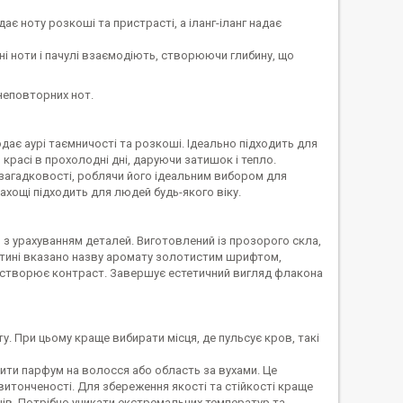
ає ноту розкоші та пристрасті, а іланг-іланг надає
вні ноти і пачулі взаємодіють, створюючи глибину, що
неповторних нот.
дає аурі таємничості та розкоші. Ідеально підходить для
 красі в прохолодні дні, даруючи затишок і тепло.
загадковості, роблячи його ідеальним вибором для
пахощі підходить для людей будь-якого віку.
 урахуванням деталей. Виготовлений із прозорого скла,
астині вказано назву аромату золотистим шрифтом,
і створює контраст. Завершує естетичний вигляд флакона
. При цьому краще вибирати місця, де пульсує кров, такі
ити парфум на волосся або область за вухами. Це
тонченості. Для збереження якості та стійкості краще
нів. Потрібно уникати екстремальних температур та