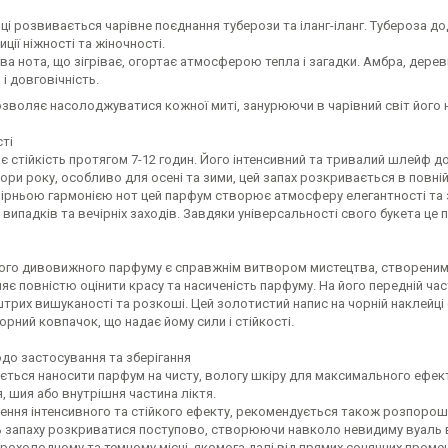
ці розвивається чарівне поєднання туберози та іланг-іланг. Тубероза дод
ції ніжності та жіночності.
ева нота, що зігріває, огортає атмосферою тепла і загадки. Амбра, дере
 і довговічність.
зволяє насолоджуватися кожної миті, занурюючи в чарівний світ його 
ті
 стійкість протягом 7-12 годин. Його інтенсивний та тривалий шлейф до
ори року, особливо для осені та зими, цей запах розкривається в повній
ірньою гармонією нот цей парфум створює атмосферу елегантності та 
випадків та вечірніх заходів. Завдяки універсальності свого букета це 
ого дивовижного парфуму є справжнім витвором мистецтва, створеним з
яє повністю оцінити красу та насиченість парфуму. На його передній ч
трих вишуканості та розкоші. Цей золотистий напис на чорній наклейц
орний ковпачок, що надає йому сили і стійкості.
до застосування та зберігання
ться наносити парфум на чисту, вологу шкіру для максимального ефекту
я, шия або внутрішня частина ліктя.
ення інтенсивного та стійкого ефекту, рекомендується також розпорош
 запаху розкриватися поступово, створюючи навколо невидиму вуаль ви
рохолодному та темному місці, якомога далі від прямих сонячних проме