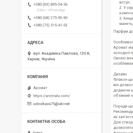
вступ.
+380 (63) 895-04-56
У сер
Viber / WhatsApp
компози
+380 (68) 275-93-90
Кінц
манить,
+380 (75) 515-41-53
Парфум до
Особливос
Аромат має
холодної п
вул. Академіка Павлова, 120 А,
Своєю веч
Харків, Україна
особливих 
Дизайн
Флакон ць
він дозвол
Аромат
додаючи ш
об'ємний ч
https://aromatu.com/
udovikava75@ukr.net
Поради що
Рекомендує
як зап'яст
Для створ
дозволить
Ірина
флакон у п