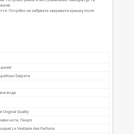
вачів.
иття. Потрібно не забувати закривати кришку після
Laurent
Арабські Емірати
ана вода
Original Quality
евні ноти, Пачулі
uquet Le Vestiaire des Parfums