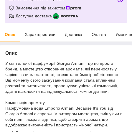
Замовлення під захистом
Доступна доставка
Опис
Характеристики
Доставка
Оплата
Умови п
Опис
У світі жіночої парфумерії Giorgio Armani - це не просто
бренд, а мистецтво створення ароматів, які переносять у
чарівні світи елегантності, стилю та неймовірної жіночності.
Від моменту свого заснування компанія стала втіленням
розкоші та витонченості, пропонуючи унікальні композиції,
здатні наголосити на індивідуальності кожної дівчини.
Композиція аромату
Парфумована вода Emporio Armani Because It's You від
Giorgio Armani є справжнім витвором мистецтва, змішуючи в
собі ніжні і яскраві відтінки, щоб створити аромат, що
відображає витонченість і пристрасть жіночої натури.