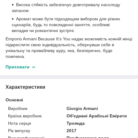
Висока стійкість забезпечує довготривалу насолоду
запахом.
Аромат може бути підходящим вибором для різних
сценаріїв, будь то повсякденні заняття, особливі
випадки чи романтичні зустрічі.
Emporio Armani Because It's You надає можливість кожній жінці
підкреслити свою індивідуальність, обернувши себе в
унікальну та привабливу ауру, яка, безперечно, буде
помічена.
Приховати
Характеристики
Основні
Виробник
Giorgio Armani
Країна виробник
Об'єднані Арабські Емірати
Нота серця
Троянда
Рік випуску
2017
Вид парфумерної
Парфумована вода