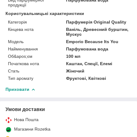
продукції
Користувальницькі характеристики
Категорія
Парфумерія Original Quality
Кінцева нота
Ваніль, Древесний бурштин,
Мускус
Мoдель
Emporio Because Its You
Найменування
Парфумована вода
Об&apos;єм
100 мл
Початкова нота
Каштан, Спеції, Елемі
Стать
Жіночий
Тип аромату
Фруктові, Квіткові
Приховати
Умови доставки
Нова Пошта
Магазини Rozetka