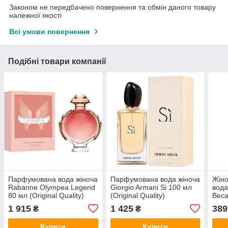
Законом не передбачено повернення та обмін даного товару
належної якості
Всі умови повернення
Подібні товари компанії
Парфумована вода жіноча
Парфумована вода жіноча
Жін
Rabanne Olympea Legend
Giorgio Armani Si 100 мл
вода
80 мл (Original Quality)
(Original Quality)
Beca
Бико
1 915
1 425
389
₴
₴
Купити
Купити