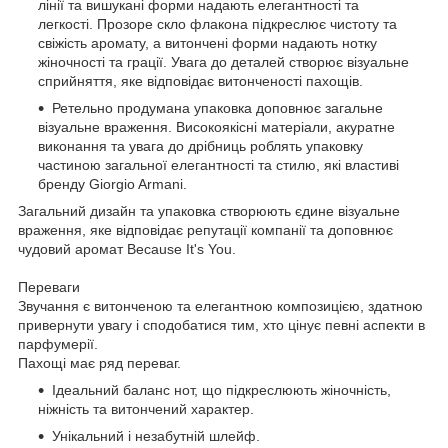
лінії та вишукані форми надають елегантності та
легкості. Прозоре скло флакона підкреслює чистоту та
свіжість аромату, а витончені форми надають нотку
жіночності та грації. Увага до деталей створює візуальне
сприйняття, яке відповідає витонченості пахощів.
Ретельно продумана упаковка доповнює загальне
візуальне враження. Високоякісні матеріали, акуратне
виконання та увага до дрібниць роблять упаковку
частиною загальної елегантності та стилю, які властиві
бренду Giorgio Armani.
Загальний дизайн та упаковка створюють єдине візуальне
враження, яке відповідає репутації компанії та доповнює
чудовий аромат Because It's You.
Переваги
Звучання є витонченою та елегантною композицією, здатною
привернути увагу і сподобатися тим, хто цінує певні аспекти в
парфумерії.
Пахощі має ряд переваг.
Ідеальний баланс нот, що підкреслюють жіночність,
ніжність та витончений характер.
Унікальний і незабутній шлейф.