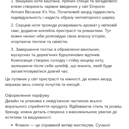
Вишукані ноти каштана, пряних спецій та загадкового
елемі створюють чарівне введення у світ Emporio
Armani Because It's You. Початковий акорд підкреслить
індивідуальність і надасть образу неповторного шарму.
Серцеві ноти троянди розкривають аромат у квітковій
гамі, додаючи коктейль пристрасті та романтики. Тут
кожен нюанс ніби розповідає свою власну історію,
огортаючи теплом та свіжістю.
Завершення постає в обрамленні ванільних,
мускусних та дерев'яних бурштинових відтінків.
Композиція створює солодку і стійку кінцеву ноту,
залишаючи після себе шлейф, що манить, який буде
запам'ятовуватися довгий час.
Це путівник у світ пристрасті та ніжності, де кожен акорд
виражає весь спектр почуттів та емоцій.
Оформлення парфуму
Дизайн та упаковка є невід'ємною частиною всього
візуального сприйняття продукту. Відбиваючи стиль та розкіш
бренду, кожна деталь створена з максимальною увагою до
естетики та вишуканості.
Флакон — це справжній витвір мистецтва. Сучасні