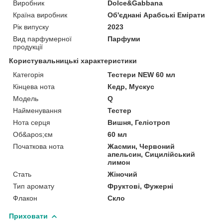
Виробник
Dolce&Gabbana
Країна виробник
Об'єднані Арабські Емірати
Рік випуску
2023
Вид парфумерної
Парфуми
продукції
Користувальницькі характеристики
Категорія
Тестери NEW 60 мл
Кінцева нота
Кедр, Мускус
Мoдель
Q
Найменування
Тестер
Нота серця
Вишня, Геліотроп
Об&apos;єм
60 мл
Початкова нота
Жасмин, Червоний
апельсин, Сицилійський
лимон
Стать
Жіночий
Тип аромату
Фруктові, Фужерні
Флакон
Скло
Приховати