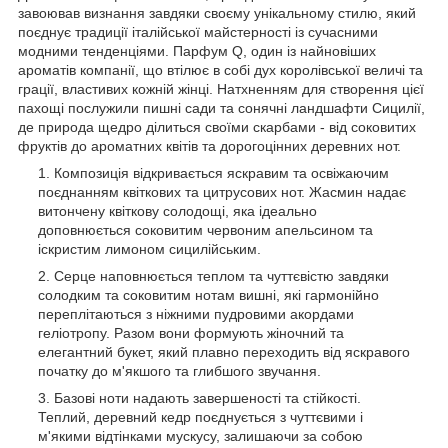
завоював визнання завдяки своєму унікальному стилю, який
поєднує традиції італійської майстерності із сучасними
модними тенденціями. Парфум Q, один із найновіших
ароматів компанії, що втілює в собі дух королівської величі та
грації, властивих кожній жінці. Натхненням для створення цієї
пахощі послужили пишні сади та сонячні ландшафти Сицилії,
де природа щедро ділиться своїми скарбами - від соковитих
фруктів до ароматних квітів та дорогоцінних деревних нот.
Композиція відкривається яскравим та освіжаючим
поєднанням квіткових та цитрусових нот. Жасмин надає
витончену квіткову солодощі, яка ідеально
доповнюється соковитим червоним апельсином та
іскристим лимоном сицилійським.
Серце наповнюється теплом та чуттєвістю завдяки
солодким та соковитим нотам вишні, які гармонійно
переплітаються з ніжними пудровими акордами
геліотропу. Разом вони формують жіночний та
елегантний букет, який плавно переходить від яскравого
початку до м'якшого та глибшого звучання.
Базові ноти надають завершеності та стійкості.
Теплий, деревний кедр поєднується з чуттєвими і
м'якими відтінками мускусу, залишаючи за собою