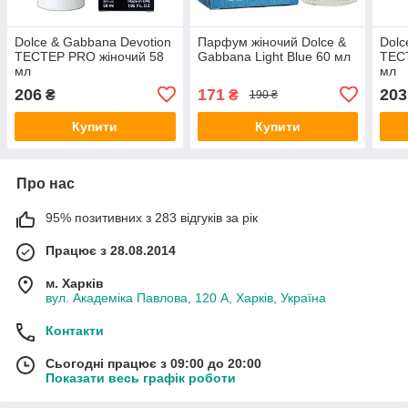
Dolce & Gabbana Devotion
Парфум жіночий Dolce &
Dolc
ТЕСТЕР PRO жіночий 58
Gabbana Light Blue 60 мл
ТЕСТ
мл
мл
206
171
203
₴
₴
190 ₴
Купити
Купити
Про нас
95% позитивних з 283 відгуків за рік
Працює з 28.08.2014
м. Харків
вул. Академіка Павлова, 120 А, Харків, Україна
Контакти
Сьогодні працює з 09:00 до 20:00
Показати весь графік роботи