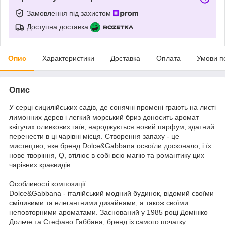
Замовлення під захистом
Доступна доставка
Опис
Характеристики
Доставка
Оплата
Умови п
Опис
У серці сицилійських садів, де сонячні промені грають на листі
лимонних дерев і легкий морський бриз доносить аромат
квітучих оливкових гаїв, народжується новий парфум, здатний
перенести в ці чарівні місця. Створення запаху - це
мистецтво, яке бренд Dolce&Gabbana освоїли досконало, і їх
нове творіння, Q, втілює в собі всю магію та романтику цих
чарівних краєвидів.
Особливості композиції
Dolce&Gabbana - італійський модний будинок, відомий своїми
сміливими та елегантними дизайнами, а також своїми
неповторними ароматами. Заснований у 1985 році Домініко
Дольче та Стефано Габбана, бренд із самого початку