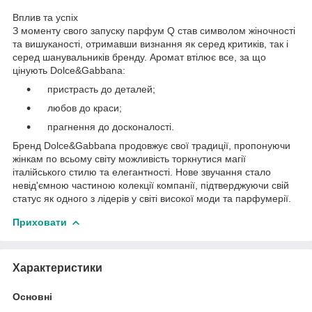
Вплив та успіх
З моменту свого запуску парфум Q став символом жіночності
та вишуканості, отримавши визнання як серед критиків, так і
серед шанувальників бренду. Аромат втілює все, за що
цінують Dolce&Gabbana:
пристрасть до деталей;
любов до краси;
прагнення до досконалості.
Бренд Dolce&Gabbana продовжує свої традиції, пропонуючи
жінкам по всьому світу можливість торкнутися магії
італійського стилю та елегантності. Нове звучання стало
невід'ємною частиною колекції компанії, підтверджуючи свій
статус як одного з лідерів у світі високої моди та парфумерії.
Приховати
Характеристики
Основні