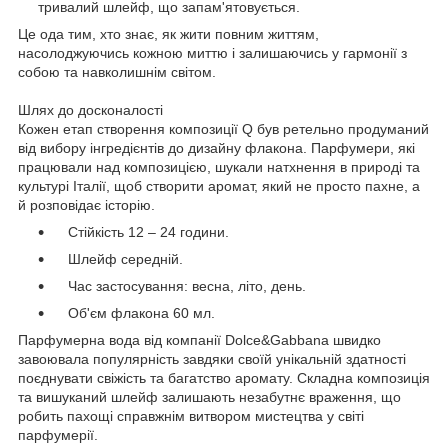
тривалий шлейф, що запам'ятовується.
Це ода тим, хто знає, як жити повним життям,
насолоджуючись кожною миттю і залишаючись у гармонії з
собою та навколишнім світом.
Шлях до досконалості
Кожен етап створення композиції Q був ретельно продуманий
від вибору інгредієнтів до дизайну флакона. Парфумери, які
працювали над композицією, шукали натхнення в природі та
культурі Італії, щоб створити аромат, який не просто пахне, а
й розповідає історію.
Стійкість 12 – 24 години.
Шлейф середній.
Час застосування: весна, літо, день.
Об'єм флакона 60 мл.
Парфумерна вода від компанії Dolce&Gabbana швидко
завоювала популярність завдяки своїй унікальній здатності
поєднувати свіжість та багатство аромату. Складна композиція
та вишуканий шлейф залишають незабутнє враження, що
робить пахощі справжнім витвором мистецтва у світі
парфумерії.