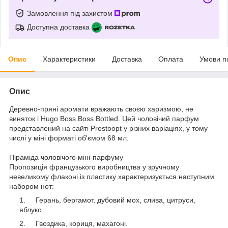
Замовлення під захистом
Доступна доставка
Опис
Характеристики
Доставка
Оплата
Умови п
Опис
Деревно-пряні аромати вражають своєю харизмою, не
виняток і Hugo Boss Boss Bottled. Цей чоловічий парфум
представлений на сайті Prostoopt у різних варіаціях, у тому
числі у міні форматі об'ємом 68 мл.
Піраміда чоловічого міні-парфуму
Пропозиція французького виробництва у зручному
невеликому флаконі із пластику характеризується наступним
набором нот:
Герань, бергамот, дубовий мох, слива, цитруси,
яблуко.
Гвоздика, кориця, махагоні.