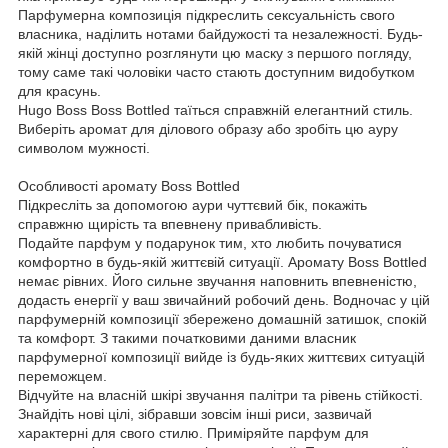
Парфумерна композиція підкреслить сексуальність свого
власника, наділить нотами байдужості та незалежності. Будь-
якій жінці доступно розглянути цю маску з першого погляду,
тому саме такі чоловіки часто стають доступним видобутком
для красунь.
Hugo Boss Boss Bottled таїться справжній елегантний стиль.
Виберіть аромат для ділового образу або зробіть цю ауру
символом мужності.
Особливості аромату Boss Bottled
Підкресліть за допомогою аури чуттєвий бік, покажіть
справжню щирість та впевнену привабливість.
Подайте парфум у подарунок тим, хто любить почуватися
комфортно в будь-якій життєвій ситуації. Аромату Boss Bottled
немає рівних. Його сильне звучання наповнить впевненістю,
додасть енергії у ваш звичайний робочий день. Водночас у цій
парфумерній композиції збережено домашній затишок, спокій
та комфорт. З такими початковими даними власник
парфумерної композиції вийде із будь-яких життєвих ситуацій
переможцем.
Відчуйте на власній шкірі звучання палітри та рівень стійкості.
Знайдіть нові цілі, зібравши зовсім інші риси, зазвичай
характерні для свого стилю. Приміряйте парфум для