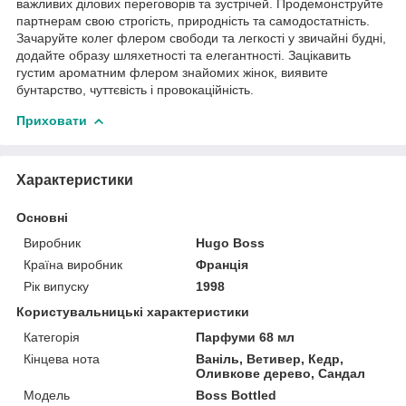
важливих ділових переговорів та зустрічей. Продемонструйте
партнерам свою строгість, природність та самодостатність.
Зачаруйте колег флером свободи та легкості у звичайні будні,
додайте образу шляхетності та елегантності. Зацікавить
густим ароматним флером знайомих жінок, виявите
бунтарство, чуттєвість і провокаційність.
Приховати
Характеристики
Основні
Виробник
Hugo Boss
Країна виробник
Франція
Рік випуску
1998
Користувальницькі характеристики
Категорія
Парфуми 68 мл
Кінцева нота
Ваніль, Ветивер, Кедр,
Оливкове дерево, Сандал
Мoдель
Boss Bottled