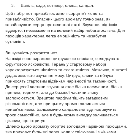
Ваніль, кедр, ветивер, олива, сандал.
Цей набір нот приваблює жіночі серця м'якістю та
привабливістю. Власник цього аромату точно знає, як
завойовувати серця протилежної статі. Звучання відтінків
відверто, і незважаючи на великий набір небагатослівно. Для
пахощів характерна легка емоційність та незабутня
чутливість.
Вишуканість розкриття нот
На шкірі воно виражене цитрусовою свіжістю, солодкувато-
фруктовою яскравістю. Герань у стартовому наборі
характеризується ніжністю та елегантністю. Можливо, м'якості
додає землісте звучання моху. Цитрус, сливи та яблуко
приносять стартовим відтінкам чарівності та таємничості.
До серцевої частини звучання стає більш насиченим, більш
пряним, терпким, але до базової частини знову
заспокоюється. Зрештою парфум тішить загадковим
різноманіттям, але при цьому аромат залишається
ненав'язливим. Бальзамічно сандаловий відтінок звучить
трохи самостійно, але в будь-якому випадку залишається
цікавим, що інтригує.
Шлейф цього аромату огортає володаря чарівною пахощами,
яка приховує будь-які перешкоди у спілкуванні з жінками.