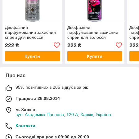
Двофазний
Двофазний
Дво
парфумований захисний
парфумований захисний
пар
спрей для волосся
спрей для волосся
спре
Victorias Secret Bombshell
Victorias Secret Bombshell
Vict
222
222
222
₴
₴
Holiday Exclusive EURO
Wild Flower Exclusive
Summ
200 мл
EURO 200 мл
200 
Купити
Купити
Про нас
95% позитивних з 285 відгуків за рік
Працює з 28.08.2014
м. Харків
вул. Академіка Павлова, 120 А, Харків, Україна
Контакти
Сьогодні працює з 09:00 до 20:00