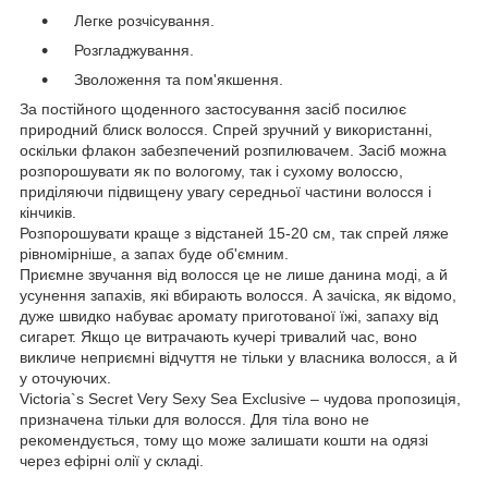
Легке розчісування.
Розгладжування.
Зволоження та пом'якшення.
За постійного щоденного застосування засіб посилює
природний блиск волосся. Спрей зручний у використанні,
оскільки флакон забезпечений розпилювачем. Засіб можна
розпорошувати як по вологому, так і сухому волоссю,
приділяючи підвищену увагу середньої частини волосся і
кінчиків.
Розпорошувати краще з відстаней 15-20 см, так спрей ляже
рівномірніше, а запах буде об'ємним.
Приємне звучання від волосся це не лише данина моді, а й
усунення запахів, які вбирають волосся. А зачіска, як відомо,
дуже швидко набуває аромату приготованої їжі, запаху від
сигарет. Якщо це витрачають кучері тривалий час, воно
викличе неприємні відчуття не тільки у власника волосся, а й
у оточуючих.
Victoria`s Secret Very Sexy Sea Exclusive – чудова пропозиція,
призначена тільки для волосся. Для тіла воно не
рекомендується, тому що може залишати кошти на одязі
через ефірні олії у складі.