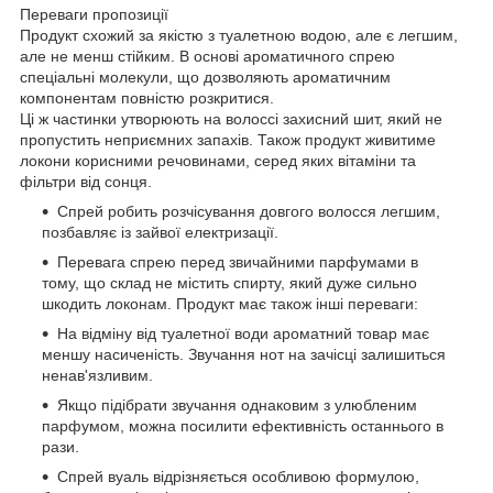
Переваги пропозиції
Продукт схожий за якістю з туалетною водою, але є легшим,
але не менш стійким. В основі ароматичного спрею
спеціальні молекули, що дозволяють ароматичним
компонентам повністю розкритися.
Ці ж частинки утворюють на волоссі захисний шит, який не
пропустить неприємних запахів. Також продукт живитиме
локони корисними речовинами, серед яких вітаміни та
фільтри від сонця.
Спрей робить розчісування довгого волосся легшим,
позбавляє із зайвої електризації.
Перевага спрею перед звичайними парфумами в
тому, що склад не містить спирту, який дуже сильно
шкодить локонам. Продукт має також інші переваги:
На відміну від туалетної води ароматний товар має
меншу насиченість. Звучання нот на зачісці залишиться
ненав'язливим.
Якщо підібрати звучання однаковим з улюбленим
парфумом, можна посилити ефективність останнього в
рази.
Спрей вуаль відрізняється особливою формулою,