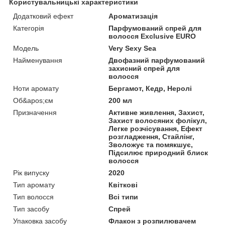
Користувальницькі характеристики
Додатковий ефект
Ароматизація
Категорія
Парфумований спрей для
волосся Exclusive EURO
Мoдель
Very Sexy Sea
Найменування
Двофазний парфумований
захисний спрей для
волосся
Ноти аромату
Бергамот, Кедр, Неролі
Об&apos;єм
200 мл
Призначення
Активне живлення, Захист,
Захист волосяних фолікул,
Легке розчісування, Ефект
розгладження, Стайлінг,
Зволожує та помякшує,
Підсилює природний блиск
волосся
Рік випуску
2020
Тип аромату
Квіткові
Тип волосся
Всі типи
Тип засобу
Спрей
Упаковка засобу
Флакон з розпилювачем