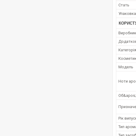
Стать
Упаковка
КОРИСТ
Виробни
Додатко
Категорі
Косметик
Мoдель
Ноти аро
Об&apos
Признач
Рік випус
Тип аром
Тип засо