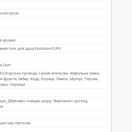
дозатором
ий аромат
ний гель для душу Exclusive EURO
le Gum
Болгарська троянда, Гіркий апельсин, Жувальна гумка,
і фрукти, Імбир, Кедр, Кориця, Лимон, Мускус, Персик,
сика, Чорниця
ія, Дбайливо очищає шкіру, Живлення i догляд,
ня
руктові, Квіткові