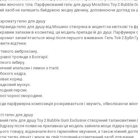
иви жіночого тіла. Парфумований гель для душу Moschino Toy 2 Bubble G
акий засіб не залишить байдужою жодну дівчину, доповнюючи догляд за 
 аромату гелю для душу
іраміда гелю для душу від Мошино створена в акценті на квіткові та ф
скравим запахам в косметиці, ця модель припаде їй до душі. Парфумери 
 аромат запам'ятається жінці після першого вживання. Гель Той 2 Бубл 
вити відтінки:
євого амброксану.
авої троянди з Болгарії.
кого імбиру.
чний апельсин і лимон з Італії.
окого кедра.
іває кориці.
дковий мускус.
дкий персик.
ої чорної смородини.
води парфумерна композиція розкривається і звучить, обволікаючи жін
ті гелю для душу
ний гель для душу Toy 2 Bubble Gum Exclusive створений талановитими 
 Відразу після появи на прилавках ця модель зайняла місце лідера прода
ього товару, відзначали його гармонійне звучання, а також ніжний догля
тні тисяч дівчат і жінок як свій головний косметичний засіб для ванни.