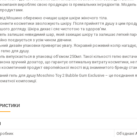
 компанія виробляє свою продукцію із преміальних інгредієнтів. Модель 
 продуктами.
 від Мошино обережно очищає шари шкіри жіночого тіла.
оненти косметики зволожують шкіру. Після прийняття душу з цим проду
шого догляду. Шкіра дихає і сяє чистотою та здоров'ям.
гель залишає невидимий шар, який захищає шкіру та залишає легкий пар
йно поєднується з усім чином дівчини.
ьний дизайн упаковки привертає увагу. Яскравий рожевий колір нагадує
 гелю для душу.
ль випускається в упаковці об'ємом 250мл. Такої кількості гелю вистачи
акона зручний дозатор, що гарантує оптимальну витрату косметики, не 
й косметичний продукт європейської якості від знаменитого бренду ста
ий гель для душу Moschino Toy 2 Bubble Gum Exclusive – це поєднання які
оматної композиції.
РИСТИКИ
І
иробник
Об'єднані 