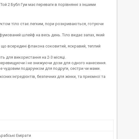
Той 2 Бубл Гум має переваги в порівнянні з іншими
ктом тіло стає легким, пори розкриваються, готуючи
фумований шлейф на весь день. Тіло видає запах, який
, що всередині флакона соковитий, яскравий, теплий
ть для використання на 2-3 місяці.
перевищуючи і не знижуючи дози для одного нанесення.
не чудовим подарунком для подруги, сестри чи мами.
сних інгредієнтів, безпечних для жінки, та приємної та
Арабські Емірати