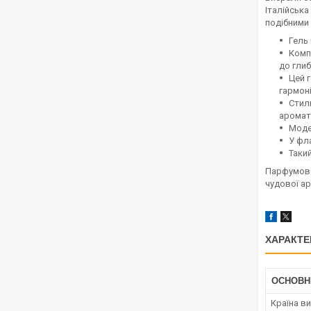
Італійська
подібними
Гель
Комп
до глиб
Цей 
гармоні
Стил
аромат
Моде
У фл
Таки
Парфумован
чудової ар
ХАРАКТЕ
ОСНОВН
Країна в