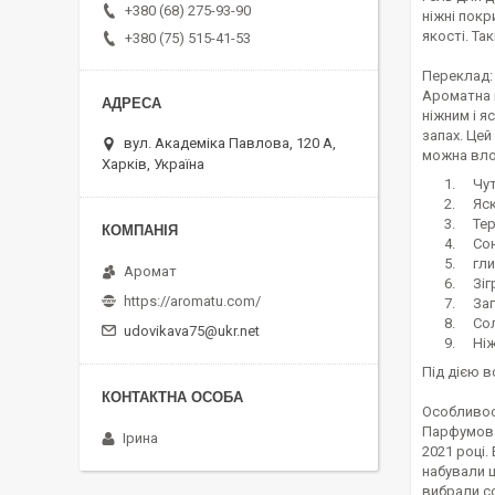
+380 (68) 275-93-90
ніжні покр
якості. Т
+380 (75) 515-41-53
Переклад:
Ароматна п
ніжним і я
запах. Цей
вул. Академіка Павлова, 120 А,
можна вло
Харків, Україна
Чутт
Яскр
Терп
Соня
глиб
Аромат
Зігр
https://aromatu.com/
Зага
Соло
udovikava75@ukr.net
Ніжн
Під дією 
Особливос
Парфумова
Ірина
2021 році.
набували ц
вибрали со