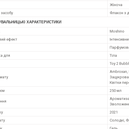
Жіноча
 засобу
Флакон з 
УВАЛЬНИЦЬКІ ХАРАКТЕРИСТИКИ
к
Moshino
вий ефект
Інтенсивн
я
Парфумова
а для
Тіла
Toy 2 Bubb
Ambroxan, 
мату
Зацукрован
Квітки пер
;єм
250 мл
Ароматизац
ення
Зволожен
ку
2021
ату
Солодкі, Ф
бу
Гель