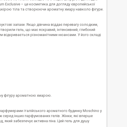
um Exclusive – це косметика для догляду європейської
шкірою тіла та створюючи ароматну хмару навколо фігури.
руктові запахи. Якщо дівчина віддає перевагу солодким,
створили гель, що має яскравий, інтенсивний, глибокий
Гум відкривається різноманітними нюансами. У його складі
очу фігуру ароматною хмарою.
парфумерами італійського ароматного будинку Moschino у
ж серед інших парфумованих гелів. Жінки, які вперше
д, який забезпечує активна піна. Цей гель для душу