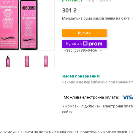
В наявності
Код:
17866-01
301 ₴
Мінімальна сума замовлення на сайті —
Купити
Купити з
+380 (63) 895-04-56
Законом не передбачено повернення т
У компанії підключені електронні пла
сайту.
ушу можна знайти на полиці у ванній кімнаті практично у кожної жінки. Це