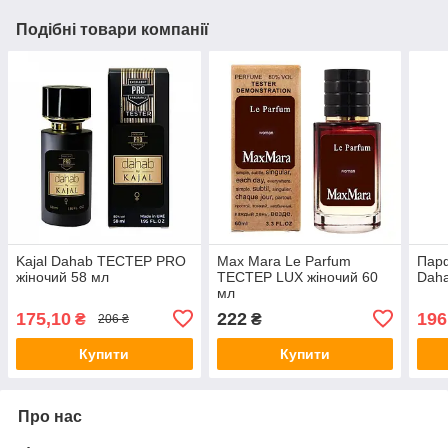
Подібні товари компанії
Kajal Dahab ТЕСТЕР PRO
Max Mara Le Parfum
Парф
жіночий 58 мл
ТЕСТЕР LUX жіночий 60
Daha
мл
175,10
222
196
₴
₴
206 ₴
Купити
Купити
Про нас