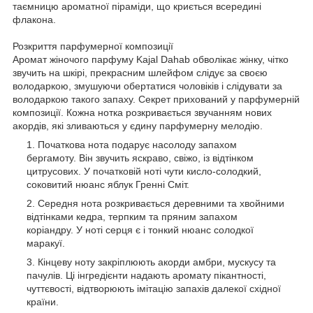
таємницю ароматної піраміди, що криється всередині
флакона.
Розкриття парфумерної композиції
Аромат жіночого парфуму Kajal Dahab обволікає жінку, чітко
звучить на шкірі, прекрасним шлейфом слідує за своєю
володаркою, змушуючи обертатися чоловіків і слідувати за
володаркою такого запаху. Секрет прихований у парфумерній
композиції. Кожна нотка розкривається звучанням нових
акордів, які зливаються у єдину парфумерну мелодію.
Початкова нота подарує насолоду запахом
бергамоту. Він звучить яскраво, свіжо, із відтінком
цитрусових. У початковій ноті чути кисло-солодкий,
соковитий нюанс яблук Гренні Сміт.
Середня нота розкривається деревними та хвойними
відтінками кедра, терпким та пряним запахом
коріандру. У ноті серця є і тонкий нюанс солодкої
маракуї.
Кінцеву ноту закріплюють акорди амбри, мускусу та
пачулів. Ці інгредієнти надають аромату пікантності,
чуттєвості, відтворюють імітацію запахів далекої східної
країни.