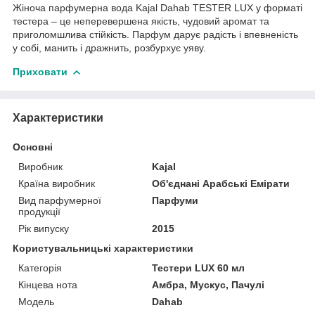
Жіноча парфумерна вода Kajal Dahab TESTER LUX у форматі
тестера – це неперевершена якість, чудовий аромат та
приголомшлива стійкість. Парфум дарує радість і впевненість
у собі, манить і дражнить, розбурхує уяву.
Приховати
Характеристики
Основні
Виробник
Kajal
Країна виробник
Об'єднані Арабські Емірати
Вид парфумерної
Парфуми
продукції
Рік випуску
2015
Користувальницькі характеристики
Категорія
Тестери LUX 60 мл
Кінцева нота
Амбра, Мускус, Пачулі
Мoдель
Dahab