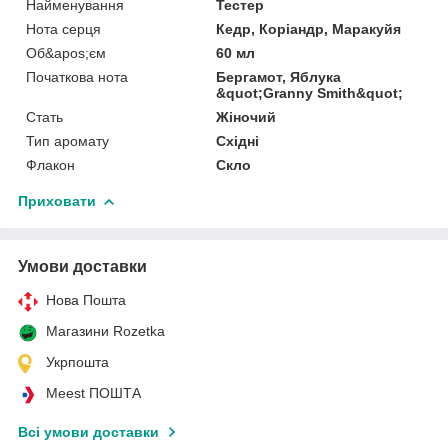
Найменування
Тестер
Нота серця
Кедр, Коріандр, Маракуйя
Об&apos;єм
60 мл
Початкова нота
Бергамот, Яблука
&quot;Granny Smith&quot;
Стать
Жіночий
Тип аромату
Східні
Флакон
Скло
Приховати
Умови доставки
Нова Пошта
Магазини Rozetka
Укрпошта
Meest ПОШТА
Всі умови доставки