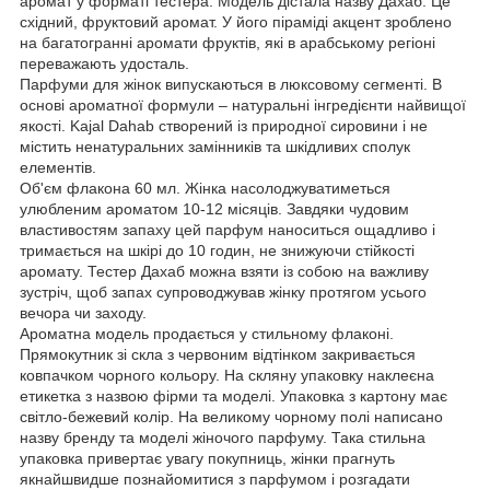
аромат у форматі тестера. Модель дістала назву Дахаб. Це
східний, фруктовий аромат. У його піраміді акцент зроблено
на багатогранні аромати фруктів, які в арабському регіоні
переважають удосталь.
Парфуми для жінок випускаються в люксовому сегменті. В
основі ароматної формули – натуральні інгредієнти найвищої
якості. Kajal Dahab створений із природної сировини і не
містить ненатуральних замінників та шкідливих сполук
елементів.
Об'єм флакона 60 мл. Жінка насолоджуватиметься
улюбленим ароматом 10-12 місяців. Завдяки чудовим
властивостям запаху цей парфум наноситься ощадливо і
тримається на шкірі до 10 годин, не знижуючи стійкості
аромату. Тестер Дахаб можна взяти із собою на важливу
зустріч, щоб запах супроводжував жінку протягом усього
вечора чи заходу.
Ароматна модель продається у стильному флаконі.
Прямокутник зі скла з червоним відтінком закривається
ковпачком чорного кольору. На скляну упаковку наклеєна
етикетка з назвою фірми та моделі. Упаковка з картону має
світло-бежевий колір. На великому чорному полі написано
назву бренду та моделі жіночого парфуму. Така стильна
упаковка привертає увагу покупниць, жінки прагнуть
якнайшвидше познайомитися з парфумом і розгадати