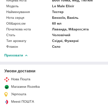
Кінцева нота
Бобі тонка, Мед, Тютюн
Мoдель
Le Male Elixir
Найменування
Тестер
Нота серця
Бензоїн, Ваніль
Об&apos;єм
60 мл
Початкова нота
Лаванда, М&apos;ята
Стать
Чоловічий
Тип аромату
Східні, Фужерні
Флакон
Скло
Приховати
Умови доставки
Нова Пошта
Магазини Rozetka
Укрпошта
Meest ПОШТА