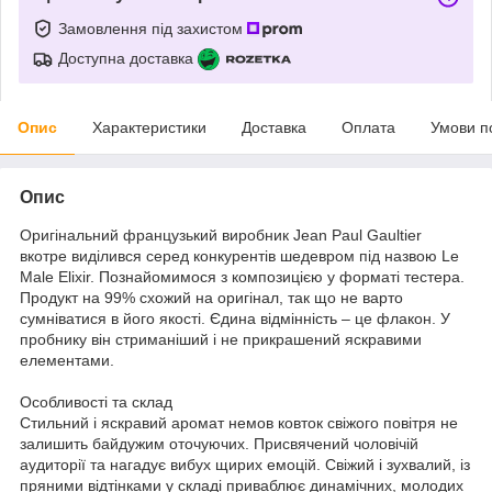
Замовлення під захистом
Доступна доставка
Опис
Характеристики
Доставка
Оплата
Умови п
Опис
Оригінальний французький виробник Jean Paul Gaultier
вкотре виділився серед конкурентів шедевром під назвою Le
Male Elixir. Познайомимося з композицією у форматі тестера.
Продукт на 99% схожий на оригінал, так що не варто
сумніватися в його якості. Єдина відмінність – це флакон. У
пробнику він стриманіший і не прикрашений яскравими
елементами.
Особливості та склад
Стильний і яскравий аромат немов ковток свіжого повітря не
залишить байдужим оточуючих. Присвячений чоловічій
аудиторії та нагадує вибух щирих емоцій. Свіжий і зухвалий, із
пряними відтінками у складі приваблює динамічних, молодих