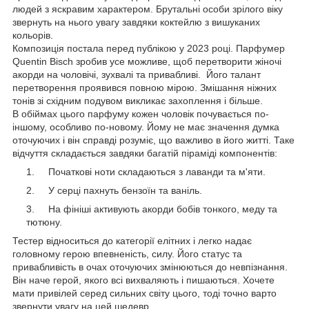
людей з яскравим характером. Брутальні особи зрілого віку
звернуть на нього увагу завдяки коктейлю з вишуканих
кольорів.
Композиція постала перед публікою у 2023 році. Парфумер
Quentin Bisch зробив усе можливе, щоб перетворити жіночі
акорди на чоловічі, зухвалі та привабливі. Його талант
перетворення проявився повною мірою. Змішання ніжних
тонів зі східним подувом викликає захоплення і більше.
В обіймах цього парфуму кожен чоловік почувається по-
іншому, особливо по-новому. Йому не має значення думка
оточуючих і він справді розуміє, що важливо в його житті. Таке
відчуття складається завдяки багатій піраміді компонентів:
Початкові ноти складаються з лаванди та м'яти.
У серці пахнуть бензоїн та ваніль.
На фініші активують акорди бобів тонкого, меду та
тютюну.
Тестер відноситься до категорії елітних і легко надає
головному герою впевненість, силу. Його статус та
привабливість в очах оточуючих змінюються до невпізнання.
Він наче герой, якого всі вихваляють і пишаються. Хочете
мати привілей серед сильних світу цього, тоді точно варто
звернути увагу на цей шедевр.