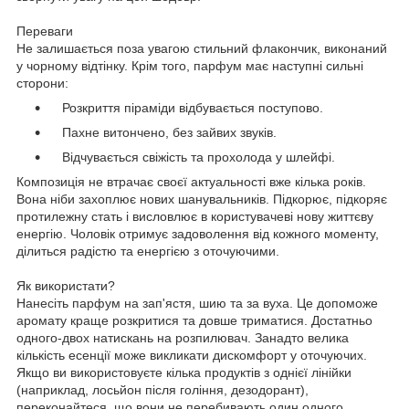
Переваги
Не залишається поза увагою стильний флакончик, виконаний
у чорному відтінку. Крім того, парфум має наступні сильні
сторони:
Розкриття піраміди відбувається поступово.
Пахне витончено, без зайвих звуків.
Відчувається свіжість та прохолода у шлейфі.
Композиція не втрачає своєї актуальності вже кілька років.
Вона ніби захоплює нових шанувальників. Підкорює, підкоряє
протилежну стать і висловлює в користувачеві нову життєву
енергію. Чоловік отримує задоволення від кожного моменту,
ділиться радістю та енергією з оточуючими.
Як використати?
Нанесіть парфум на зап'ястя, шию та за вуха. Це допоможе
аромату краще розкритися та довше триматися. Достатньо
одного-двох натискань на розпилювач. Занадто велика
кількість есенції може викликати дискомфорт у оточуючих.
Якщо ви використовуєте кілька продуктів з однієї лінійки
(наприклад, лосьйон після гоління, дезодорант),
переконайтеся, що вони не перебивають один одного.