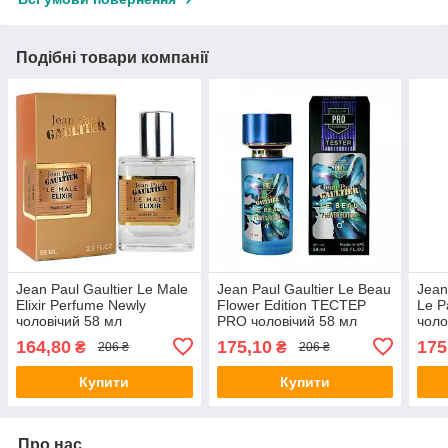
Подібні товари компанії
Jean Paul Gaultier Le Male
Jean Paul Gaultier Le Beau
Jean
Elixir Perfume Newly
Flower Edition ТЕСТЕР
Le 
чоловічий 58 мл
PRO чоловічий 58 мл
чоло
164,80
175,10
175
₴
₴
206 ₴
206 ₴
Купити
Купити
Про нас