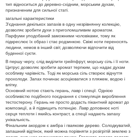
тип відноситься до деревно-східним, морським духам,
призначеним для сильної статі.
загальні характеристики
З'єднання декількох запахів в одну незрівнянну колекцію,
дозволяє зробити духи з приголомшливим ароматом.
Парфуми уподобаний заможними чоловіками, тому як
підкреслює їх образ і стає родзинкою. Свіжі ноти переносять
людини, немов в інший світ, дозволяючи відпочити від
буденної суєти.
В першу чергу, слід виділити грейпфрут, морську сіль і її ноти.
Цитрус дозволяє зробити аромат терпким, що надає духам
особливу чарівність. Тоді як морська сіль створює відчуття
прохолоди. Запах починає асоціюватися з пляжем, водою і
влітку.
Основний нотою стають герань, лавр і спеції. Однією
особливістю подібного поєднання є стимуляція вироблення
тестостерону. Герань не просто додасть пікантний аромат до
композиції, а й підвищить потенцію. Лавр доповнює ноті
серця теплоти і якийсь контраст, а спеції надають запаху
унікальність.
Фінальним акордом є амбра і гваякове дерево. Солодкуватий,
запашний відтінок, який можна порівняти з розігрітій землею з
досить сильним залишковим тоном. Гваякове дерево додасть