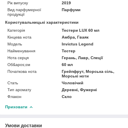
Рік випуску
2019
Вид парфумерної
Парфуми
продукції
Користувальницькі характеристики
Категорія
Тестери LUX 60 мл
Кінцева нота
Амбра, Гваяк
Мoдель
Invictus Legend
Найменування
Тестер
Нота серця
Герань, Лавр, Спеції
Об&apos;єм
60 мл
Початкова нота
Грейпфрут, Морська сіль,
Морські ноти
Стать
Чоловічий
Тип аромату
Деревні, Фужерні
Флакон
Скло
Приховати
Умови доставки