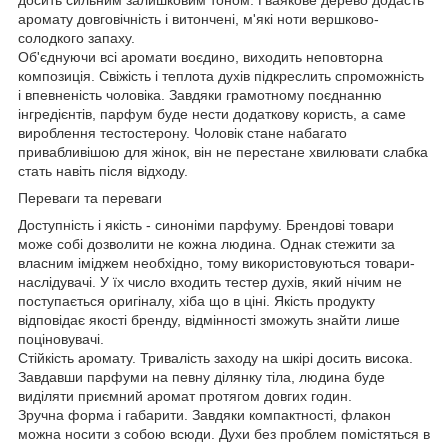
аромату довговічність і витончені, м'які ноти вершково-
солодкого запаху.
Об'єднуючи всі аромати воєдино, виходить неповторна
композиція. Свіжість і теплота духів підкреслить спроможність
і впевненість чоловіка. Завдяки грамотному поєднанню
інгредієнтів, парфум буде нести додаткову користь, а саме
вироблення тестостерону. Чоловік стане набагато
привабливішою для жінок, він не перестане хвилювати слабка
стать навіть після відходу.
Переваги та переваги
Доступність і якість - синоніми парфуму. Брендові товари
може собі дозволити не кожна людина. Однак стежити за
власним іміджем необхідно, тому використовуються товари-
наслідувачі. У їх число входить тестер духів, який нічим не
поступається оригіналу, хіба що в ціні. Якість продукту
відповідає якості бренду, відмінності зможуть знайти лише
поціновувачі.
Стійкість аромату. Тривалість заходу на шкірі досить висока.
Завдавши парфуми на певну ділянку тіла, людина буде
виділяти приємний аромат протягом довгих годин.
Зручна форма і габарити. Завдяки компактності, флакон
можна носити з собою всюди. Духи без проблем помістяться в