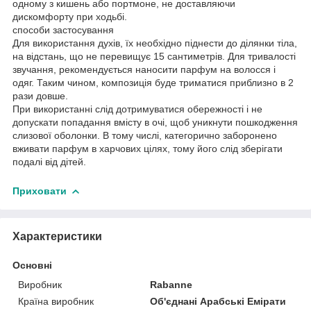
одному з кишень або портмоне, не доставляючи
дискомфорту при ходьбі.
способи застосування
Для використання духів, їх необхідно піднести до ділянки тіла,
на відстань, що не перевищує 15 сантиметрів. Для тривалості
звучання, рекомендується наносити парфум на волосся і
одяг. Таким чином, композиція буде триматися приблизно в 2
рази довше.
При використанні слід дотримуватися обережності і не
допускати попадання вмісту в очі, щоб уникнути пошкодження
слизової оболонки. В тому числі, категорично заборонено
вживати парфум в харчових цілях, тому його слід зберігати
подалі від дітей.
Приховати
Характеристики
Основні
Виробник
Rabanne
Країна виробник
Об'єднані Арабські Емірати