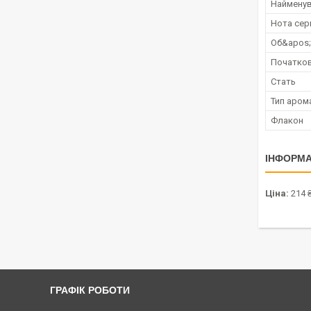
Наймену
Нота сер
Об&apos
Початков
Стать
Тип аром
Флакон
ІНФОРМА
Ціна:
214 
ГРАФІК РОБОТИ