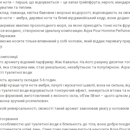
ні ноти – перше, що відчувається – це запах грейпфрута, неролі, мандар
уватим та теплим.
лад: лаванда, квітка бавовни і морські водорості, відповідають за свіж
ві ноти – амбра, деревні ноти та білий вірджинійський кедр, вони додаю
криває хвилею прохолодного моря, за якою приходять тонкі ноти фрукті
ся воєдино, створюючи ідеальну композицію Aqva Pour Homme Perfume Ne
бережжя.
зможе носити тільки впевнений у собі чоловік, який віддає перевагу пр
у.
композиції
го аромату відомий парфумер Жак Кавальє. На його рахунку десятки топ
, яка створена ним, стає унікальною, незабутньою та популярною. Aqva
ті туалетної води:
ість аромату складає 5-6 годин.
йфі краще чути ноти амбри, пачулі і мускатної шавлії, вона не сильна, в
я туалетної води відчувається тонізуючий ефект, знижується втома та н
он фірмовий, виготовлений з якісного скла, об'єм 58 мл – цього цілко
акона зручний розпилювач.
оїй універсальності, свіжості такий аромат завоював увагу у чоловіків р
стосування
особливістю цієї туалетної води є близькість до тіла, вона добре поєдн
отриматися цілий день. Саме тому рекомендується наносити Aqva Pour 