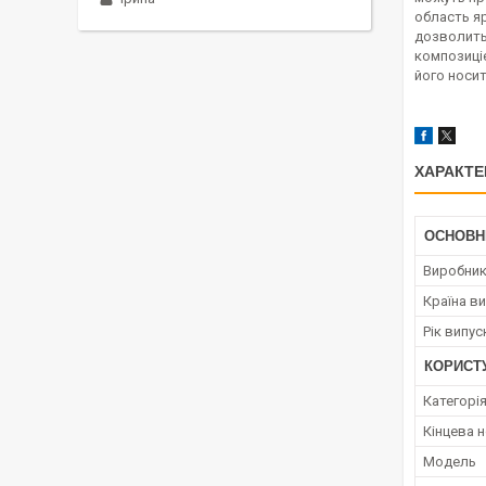
область яр
дозволить
композиціє
його носит
ХАРАКТЕ
ОСНОВН
Виробни
Країна в
Рік випус
КОРИСТ
Категорі
Кінцева 
Мoдель