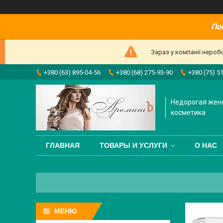
По
Зараз у компанії нероб
+380 (63) 895-04-56
+380 (68) 275-93-90
+380 (75) 5
Недорогая жен
косметика
ГЛАВНАЯ
ТОВАРЫ И УСЛУГИ
О НАС