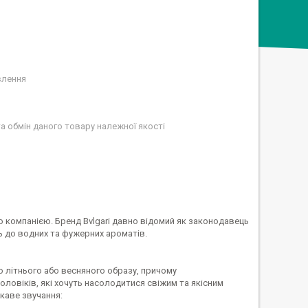
влення
а обмін даного товару належної якості
ю компанією. Бренд Bvlgari давно відомий як законодавець
ть до водних та фужерних ароматів.
о літнього або весняного образу, причому
оловіків, які хочуть насолодитися свіжим та якісним
ікаве звучання: