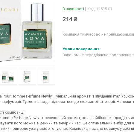
В наявності
Код:
12535-01
214 ₴
Компанія тимчасово не приймає замо
Законом не передбачено повернення т
va Pour Homme Perfume Newly – унікальний аромат, випущений італійсько
і парфумерії. Туалетна вода відноситься до люксової категорії. Належи
ті композиції
Homme Perfume Newly - всесезонний аромат, хоча найбільше підходить д
увати його можна в денний та вечірній час. Це оптимальний вибір для ч
який приверне увагу всіх оточуючих. Композиція вдало поєднує у собі ц