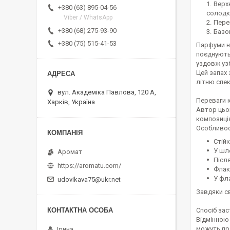
Верх
+380 (63) 895-04-56
солодк
Viber / WhatsApp
Перек
+380 (68) 275-93-90
Базо
+380 (75) 515-41-53
Парфуми на
поєднують
уздовж уз
Цей запах 
літню спек
вул. Академіка Павлова, 120 А,
Переваги 
Харків, Україна
Автор цьо
композиція
Особливос
Стійк
У шле
Аромат
Післ
https://aromatu.com/
Флак
У фл
udovikava75@ukr.net
Завдяки св
Спосіб за
Відмінною 
можуть пр
Ірина