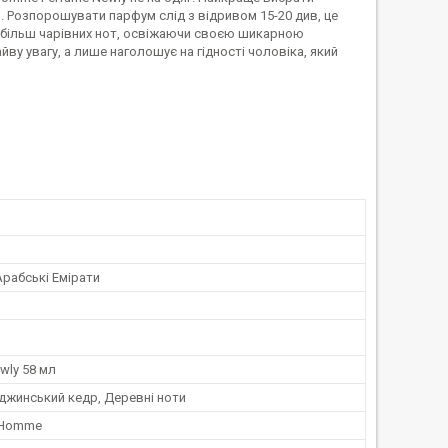
я. Розпорошувати парфум слід з відривом 15-20 див, це
е більш чарівних нот, освіжаючи своєю шикарною
ву увагу, а лише наголошує на гідності чоловіка, який
Арабські Емірати
wly 58 мл
джинський кедр, Деревні ноти
 Homme