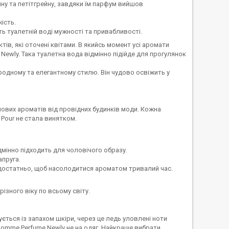
ину та петітгрейну, завдяки їм парфум вийшов
ість.
ть туалетній воді мужності та привабливості.
в, які оточені квітами. В якийсь момент усі аромати
wly. Така туалетна вода відмінно підійде для прогулянок
иродному та елегантному стилю. Він чудово освіжить у
ових ароматів від провідних будинків моди. Кожна
 Pour не стала винятком.
ідмінно підходить для чоловічого образу.
апруга.
м достатньо, щоб насолодитися ароматом тривалий час.
ізного віку по всьому світу.
ується із запахом шкіри, через це ледь уловлені ноти
Homme Perfume Newly не на одяг. Найкраще вибрати