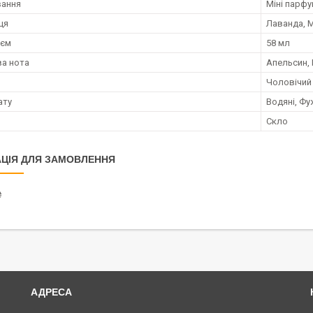
вання
Міні парф
ця
Лаванда, 
;єм
58 мл
а нота
Апельсин, 
Чоловічий
ату
Водяні, Фу
Скло
ЦІЯ ДЛЯ ЗАМОВЛЕННЯ
₴