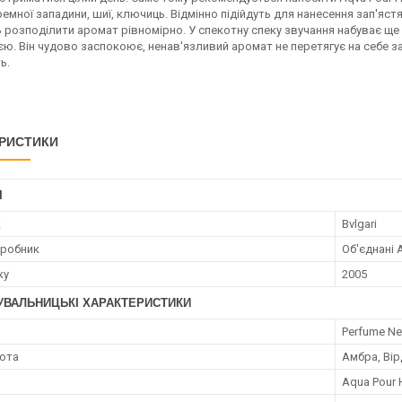
емної западини, шиї, ключиць. Відмінно підійдуть для нанесення зап'яст
 розподілити аромат рівномірно. У спекотну спеку звучання набуває щ
ю. Він чудово заспокоює, ненав'язливий аромат не перетягує на себе зай
ь.
РИСТИКИ
І
к
Bvlgari
иробник
Об'єднані 
ку
2005
УВАЛЬНИЦЬКІ ХАРАКТЕРИСТИКИ
я
Perfume Ne
нота
Амбра, Вір
Aqua Pour