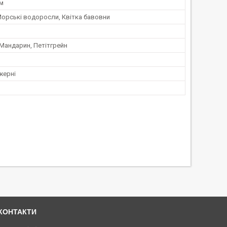
ум
Морські водоросли, Квітка бавовни
Мандарин, Петітгрейн
жерні