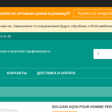
купай по оптовым ценам в розницу!!!
Купить со скидкой
очий час. Замовлення та повідомлення будуть оброблені з 09:00 найближч
15-41-53
ская и мужская парфюмерия и
КОНТАКТЫ
ДОСТАВКА И ОПЛАТА
BVLGARI AQVA POUR HOMME PER