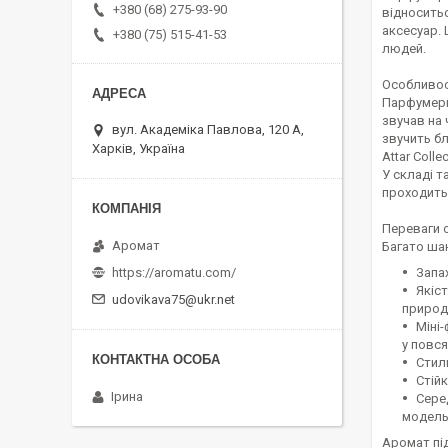
+380 (68) 275-93-90
відноситьс
аксесуар. 
+380 (75) 515-41-53
людей.
Особливос
Парфумерни
звучав на 
вул. Академіка Павлова, 120 А,
звучить бл
Харків, Україна
Attar Coll
У складі т
проходить 
Переваги 
Аромат
Багато шан
Запа
https://aromatu.com/
Якіст
udovikava75@ukr.net
природн
Міні
у повс
Стиль
Стій
Ірина
Серед
модель
Аромат пі