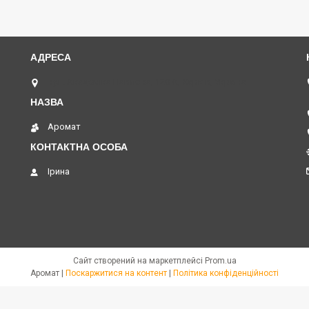
вул. Академіка Павлова, 120 А, Харків, Україна
Аромат
Ірина
Сайт створений на маркетплейсі
Prom.ua
Аромат |
Поскаржитися на контент
|
Політика конфіденційності