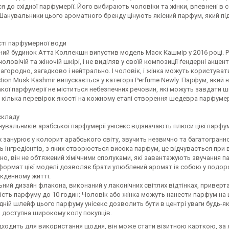
я до східної парфумерії. Його вибирають чоловіки та жінки, впевнені в 
Шанувальники цього ароматного бренду цінують якісний парфум, який під
ті парфумерної води
й будинок Атта Коллекшн випустив модель Маск Кашмір у 2016 році. Рец
чоловічій та жіночій шкірі, і не виділяв у своїй композиції ґендерні акц
агородно, загадково і нейтрально. І чоловік, і жінка можуть користув
ection Musk Kashmir випускається у категорії Perfume Newly. Парфум, який 
акої парфумерії не міститься небезпечних речовин, які можуть завдати
кілька перевірок якості на кожному етапі створення шедевра парфумері
складу
увальників арабської парфумерії унісекс відзначають плюси цієї парфу
х занурює у колорит арабського світу, звучить незвично та багатогранно
ь інгредієнтів, з яких створюється висока парфум, це відчувається при 
о, він не обтяжений хімічними сполуками, які завантажують звучання па
-формат цієї моделі дозволяє брати улюблений аромат із собою у подоро
якденному житті.
ний дизайн флакона, виконаний у лаконічних світлих відтінках, приверта
кість парфуму до 10 годин; Чоловік або жінка можуть нанести парфум на 
ній шлейф цього парфуму унісекс дозволить бути в центрі уваги будь-якої
 доступна широкому колу покупців.
дходить для використання щодня, він може стати візитною карткою, за