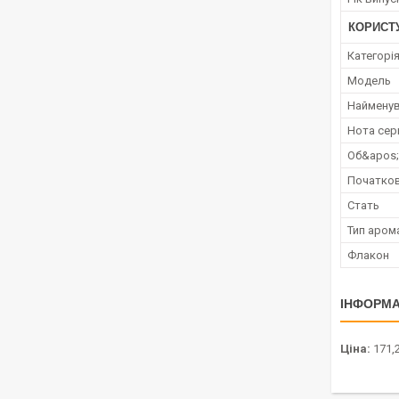
КОРИСТ
Категорі
Мoдель
Наймену
Нота сер
Об&apos
Початков
Стать
Тип аром
Флакон
ІНФОРМА
Ціна:
171,2