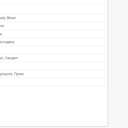
wly 58 мл
mir
ум
Гвоздика
ус, Сандал
ускусні, Пряні