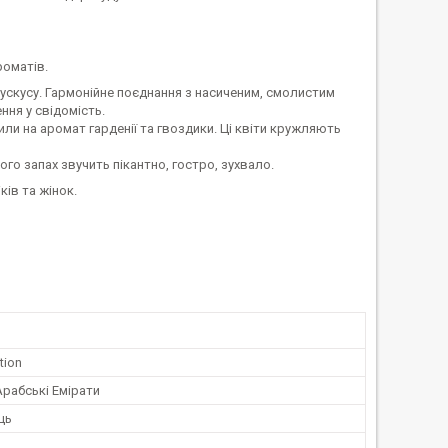
роматів.
скусу. Гармонійне поєднання з насиченим, смолистим
ня у свідомість.
и на аромат гарденії та гвоздики. Ці квіти кружляють
о запах звучить пікантно, гостро, зухвало.
ків та жінок.
tion
Арабські Емірати
ць