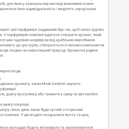
собі, для яких у зовнішньому вигляді важливий кожен
креслює їхню індивідуальність і виділять серед інших
епт цієї парфумерії задуманий був так, щоб запах чудово
енти. У парфумерів компанії вдалося створити аромат, який
атися цим чудовим шедевром від арабських виробників.
належить до цієї групи, створюється із якісних компонентів.
 шкоди людині чи навколишній природі. Ароматна рідина
ї.
мерної води:
.
вдиханні аромату; запах Musk Kashmir звучить
рфумерії.
ж, довгу прогулянку або тримати у сумці чи автомобілі
є увагу покупців.
шкіру і весь день запах буде чутний оточуючим.
 компанії. У цій моделі поєдналися якість та ціна,
 якою володарі будуть впізнавати та захоплюватися