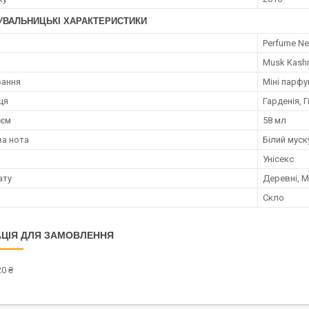
УВАЛЬНИЦЬКІ ХАРАКТЕРИСТИКИ
я
Perfume Ne
Musk Kash
вання
Міні парф
ця
Гарденія, 
;єм
58 мл
а нота
Білий муск
Унісекс
ату
Деревні, М
Скло
ЦІЯ ДЛЯ ЗАМОВЛЕННЯ
0 ₴