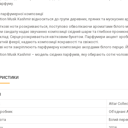
арфуму.
 парфумерної композиції
ection Musk Kashmir відноситься до групи деревних, пряних та мускусних а
ткові ноти розкриваються, поступово обволікаючи ароматами білого му
м сандалу надає звучанню композиції східний шарм та глибоке проникнен
клад: Серце розкривається квітковим букетом. Парфумери акцент зробил
тній феєрії, надають композиції яскравості та свіжості.
еві ноти закріплюють парфумерну композицію акордами білого перцю. Йог
ection Musk Kashmir – модель східних парфумів, яку обирають сотні чолові
РИСТИКИ
І
к
Attar Collec
иробник
Об'єднані 
нота
Білий пере
ку
2016