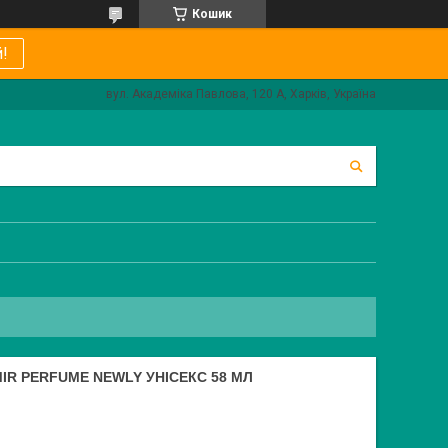
Кошик
!
вул. Академіка Павлова, 120 А, Харків, Україна
IR PERFUME NEWLY УНІСЕКС 58 МЛ