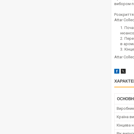
вибором п
Розкриття
Attar Coll
Поча
нюансо
Пере
в арома
Кінц
Attar Coll
ХАРАКТЕ
ОСНОВН
Виробни
Країна в
Кінцева 
Рік випус