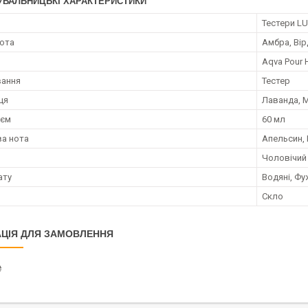
УВАЛЬНИЦЬКІ ХАРАКТЕРИСТИКИ
я
Тестери LU
нота
Амбра, Вір
Aqva Pour
вання
Тестер
ця
Лаванда, 
;єм
60 мл
а нота
Апельсин, 
Чоловічий
ату
Водяні, Фу
Скло
ЦІЯ ДЛЯ ЗАМОВЛЕННЯ
₴