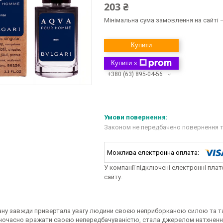
203 ₴
Мінімальна сума замовлення на сайті —
Купити
Купити з
+380 (63) 895-04-56
Законом не передбачено повернення т
У компанії підключені електронні пла
сайту.
ану завжди привертала увагу людини своєю неприборканою силою та та
дночасно вражати своєю непередбачуваністю, стала джерелом натхненн