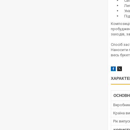
Свіж
Легк
Унів
Підх
Композиція
пробуджен
заходів, з
Спосіб за
Наносити п
весь букет
ХАРАКТЕ
ОСНОВН
Виробни
Країна в
Рік випус