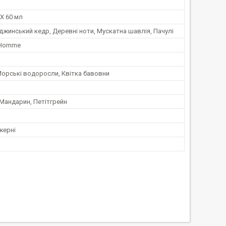
X 60 мл
джинський кедр, Деревні ноти, Мускатна шавлія, Пачулі
 Homme
Морські водоросли, Квітка бавовни
Мандарин, Петітгрейн
жерні