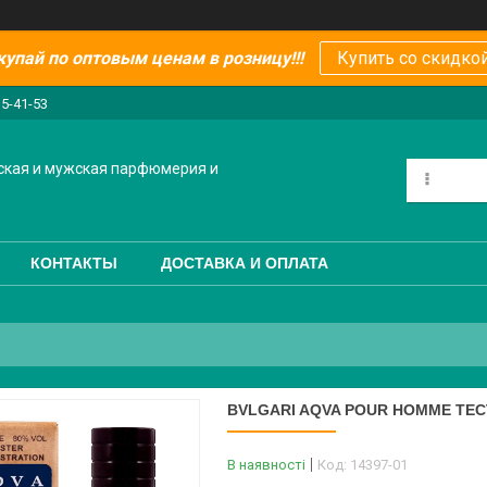
купай по оптовым ценам в розницу!!!
Купить со скидкой
15-41-53
ская и мужская парфюмерия и
КОНТАКТЫ
ДОСТАВКА И ОПЛАТА
BVLGARI AQVA POUR HOMME ТЕС
В наявності
Код:
14397-01