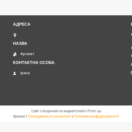
вул. Академіка Павлова, 120 А, Харків, Україна
Аромат
Ірина
Сайт створений на маркетплейсі
Prom.ua
Аромат |
Поскаржитися на контент
|
Політика конфіденційності