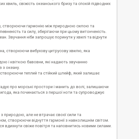
их хвиль, свіжість океанського бризу та спокій підводних
ди, створюючи гармонію між природною силою та
певненість та силу, зберігаючи при цьому витонченість.
ан. Звучання ніби запрошує поринути у хвилі та відчути
сина, створюючи вибухову цитрусову хвилю, яка
ою і квіткою бавовни, які надають звучанню
 з океану.
т, створюючи теплий та стійкий шлейф, який залишає
гадує про морські простори і манить до волі, залишаючи
пригода, яка починається з першої ноти та супроводжує
з природою, але не втрачає своєї сили та
оєм, створюючи відчуття гармонії з навколишнім світом.
ться вдихнути свіже повітря та наповнитись новими силами.