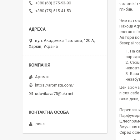
+380 (68) 275-93-90
чоловіків 
глибин.
+380 (75) 515-41-53
Чим натхн
Пахощі Aq
елегантніс
Автори ком
вул. Академіка Павлова, 120 А,
безкраї г
Харків, Україна
На с
зарядж
Серц
неповто
База
Аромат
незабу
https://aromatu.com/
Цей аромат
після себе
udovikava75@ukr.net
весь день,
Переваги 
Парфумерн
цілеспрям
Ірина
Звучання п
Серед осно