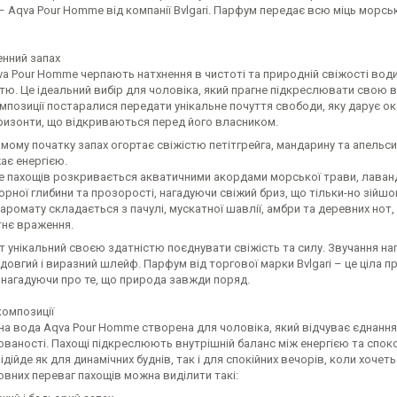
– Aqva Pour Homme від компанії Bvlgari. Парфум передає всю міць морськ
енний запах
va Pour Homme черпають натхнення в чистоті та природній свіжості во
тю. Це ідеальний вибір для чоловіка, який прагне підкреслювати свою в
позиції постаралися передати унікальне почуття свободи, яку дарує оке
оризонти, що відкриваються перед його власником.
амому початку запах огортає свіжістю петітгрейга, мандарину та апель
ає енергією.
е пахощів розкривається акватичними акордами морської трави, лаванд
рної глибини та прозорості, нагадуючи свіжий бриз, що тільки-но зійшов
 аромату складається з пачулі, мускатної шавлії, амбри та деревних но
тнє враження.
 унікальний своєю здатністю поєднувати свіжість та силу. Звучання на
 довгий і виразний шлейф. Парфум від торгової марки Bvlgari – це ціла 
 нагадуючи про те, що природа завжди поряд.
композиції
а вода Aqva Pour Homme створена для чоловіка, який відчуває єднання 
ованості. Пахощі підкреслюють внутрішній баланс між енергією та спок
ідійде як для динамічних буднів, так і для спокійних вечорів, коли хоче
вних переваг пахощів можна виділити такі: