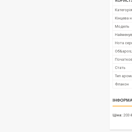
КОРИСТ
Категорі
Кінцева 
Мoдель
Наймену
Нота сер
Об&apos
Початков
Стать
Тип аром
Флакон
ІНФОРМА
Ціна:
203 