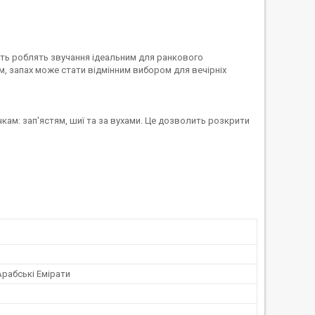
сть роблять звучання ідеальним для ранкового
, запах може стати відмінним вибором для вечірніх
кам: зап'ястям, шиї та за вухами. Це дозволить розкрити
Арабські Емірати