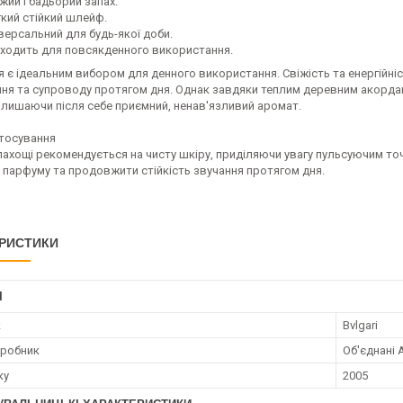
ий і бадьорий запах.
ий стійкий шлейф.
ерсальний для будь-якої доби.
одить для повсякденного використання.
 є ідеальним вибором для денного використання. Свіжість та енергійні
ня та супроводу протягом дня. Однак завдяки теплим деревним акордам
алишаючи після себе приємний, ненав'язливий аромат.
стосування
ахощі рекомендується на чисту шкіру, приділяючи увагу пульсуючим точ
 парфуму та продовжити стійкість звучання протягом дня.
РИСТИКИ
І
к
Bvlgari
иробник
Об'єднані 
ку
2005