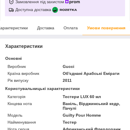
Замовлення під захистом
Доступна доставка
арактеристики
Доставка
Оплата
Умови повернення
Характеристики
Основні
Виробник
Gucci
Країна виробник
Об'єднані Арабські Емірати
Рік випуску
2011
Користувальницькі характеристики
Категорія
Тестери LUX 60 мл
Кінцева нота
Ваніль, Вірджинський кедр,
Пачулі
Мoдель
Guilty Pour Homme
Найменування
Тестер
Нота серця
Африканський Флердоранж