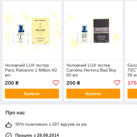
Чоловічий LUX тестер
Чоловічий LUX тестер
Gucc
Paco Rabanne 1 Million 60
Carolina Herrera Bad Boy
ТЕС
мл
60 мл
58 м
200
200
175
₴
₴
Купити
Купити
Про нас
95% позитивних з 287 відгуків за рік
Працює з 28.08.2014