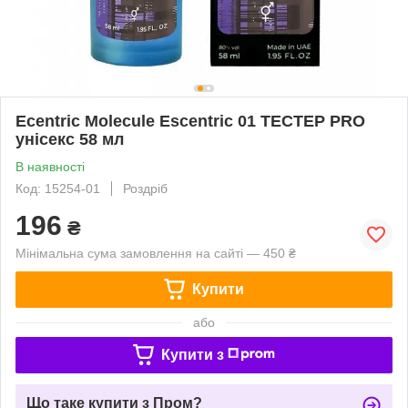
Ecentric Molecule Escentric 01 ТЕСТЕР PRO
унісекс 58 мл
В наявності
Код: 15254-01
Роздріб
196
₴
Мінімальна сума замовлення на сайті — 450 ₴
Купити
або
Купити з
Що таке купити з Пром?