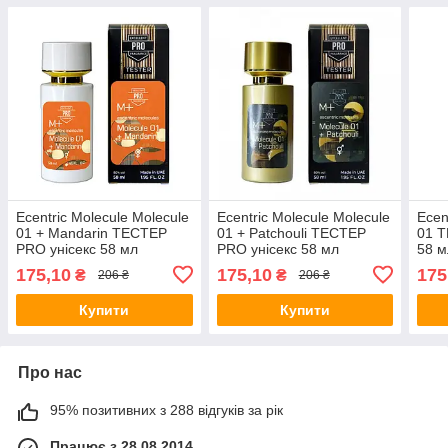
Ecentric Molecule Molecule
Ecentric Molecule Molecule
Ecen
01 + Mandarin ТЕСТЕР
01 + Patchouli ТЕСТЕР
01 Т
PRO унісекс 58 мл
PRO унісекс 58 мл
58 м
175,10
175,10
175
₴
₴
206 ₴
206 ₴
Купити
Купити
Про нас
95% позитивних з 288 відгуків за рік
Працює з 28.08.2014