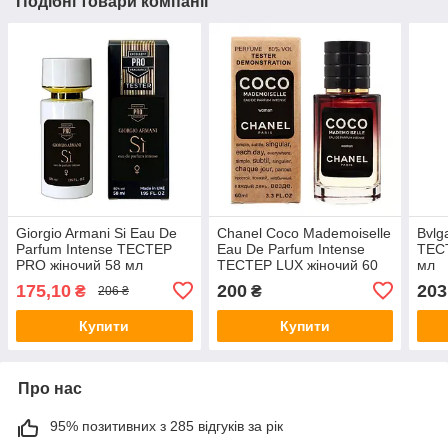
Подібні товари компанії
Giorgio Armani Si Eau De
Chanel Coco Mademoiselle
Bvlg
Parfum Intense ТЕСТЕР
Eau De Parfum Intense
ТЕСТ
PRO жіночий 58 мл
ТЕСТЕР LUX жіночий 60
мл
мл
175,10
200
203
₴
₴
206 ₴
Купити
Купити
Про нас
95% позитивних з 285 відгуків за рік