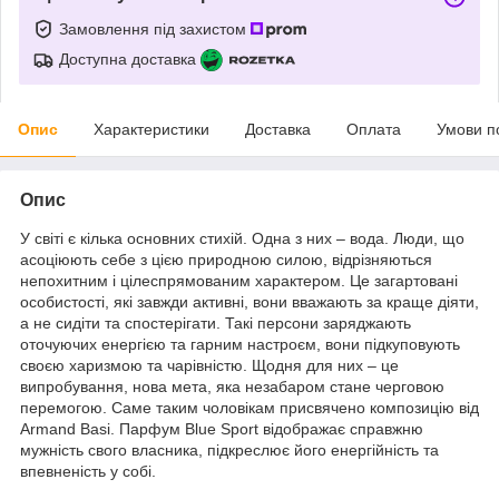
Замовлення під захистом
Доступна доставка
Опис
Характеристики
Доставка
Оплата
Умови п
Опис
У світі є кілька основних стихій. Одна з них – вода. Люди, що
асоціюють себе з цією природною силою, відрізняються
непохитним і цілеспрямованим характером. Це загартовані
особистості, які завжди активні, вони вважають за краще діяти,
а не сидіти та спостерігати. Такі персони заряджають
оточуючих енергією та гарним настроєм, вони підкуповують
своєю харизмою та чарівністю. Щодня для них – це
випробування, нова мета, яка незабаром стане черговою
перемогою. Саме таким чоловікам присвячено композицію від
Armand Basi. Парфум Blue Sport відображає справжню
мужність свого власника, підкреслює його енергійність та
впевненість у собі.