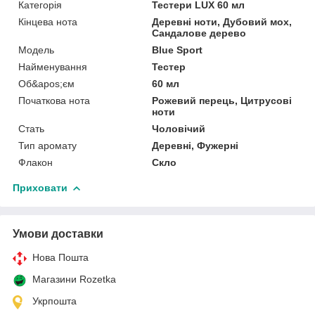
Категорія
Тестери LUX 60 мл
Кінцева нота
Деревні ноти, Дубовий мох,
Сандалове дерево
Мoдель
Blue Sport
Найменування
Тестер
Об&apos;єм
60 мл
Початкова нота
Рожевий перець, Цитрусові
ноти
Стать
Чоловічий
Тип аромату
Деревні, Фужерні
Флакон
Скло
Приховати
Умови доставки
Нова Пошта
Магазини Rozetka
Укрпошта