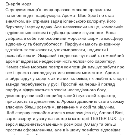
Енергія моря
Середземномор'я неодноразово ставало предметом
натхнення для парфумерів. Аромат Blue Sport не став
винятком, він отримав заряд іспанського колориту, його
бурхливу і гарячу вдачу. Але незважаючи на це, композиція
відрізняється свіжим і підбадьорливим звучанням. Вона
увібрала в себе той особливий морський шарм, атмосферу
відпочинку та безтурботності. Парфуми мають дивовижну
здатність заспокоювати, утихомирювати, надихати і
розслаблювати. Яскравий і водночас чуттєвий та емоційний
аромат відбиває неоднозначність чоловічого характеру.
Немов свіже морське повітря композиція змушує забути про
все і просто насолоджуватися кожним моментом. Аромат
знайде відгук у серцях активних чоловіків, які люблять спорт і
завжди перебувають у русі. Простий на перший погляд
парфум відкривається з зовсім несподіваного боку,
демонструючи свій неприборканий і зухвалий характер,
пристрасть та динамічність. Аромат дозволить стати своєму
власнику більш розкутим, впевненим у собі та рішучим.
Щоб спершу познайомитися з композицією від Armand Basi,
варто звернути увагу на тестер із категорії TESTER LUX. Ця
версія відрізняється меншим розміром (60 мл) та більш
простим оформленням, але в іншому повністю відповідає