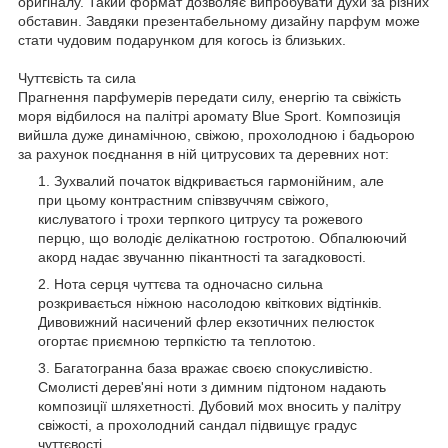
оригіналу. Такий формат дозволяє випробувати духи за різних
обставин. Завдяки презентабельному дизайну парфум може
стати чудовим подарунком для когось із близьких.
Чуттєвість та сила
Прагнення парфумерів передати силу, енергію та свіжість
моря відбилося на палітрі аромату Blue Sport. Композиція
вийшла дуже динамічною, свіжою, прохолодною і бадьорою
за рахунок поєднання в ній цитрусових та деревних нот:
Зухвалий початок відкривається гармонійним, але
при цьому контрастним співзвуччям свіжого,
кислуватого і трохи терпкого цитрусу та рожевого
перцю, що володіє делікатною гостротою. Обпалюючий
акорд надає звучанню пікантності та загадковості.
Нота серця чуттєва та одночасно сильна
розкривається ніжною насолодою квіткових відтінків.
Дивовижний насичений флер екзотичних пелюсток
огортає приємною терпкістю та теплотою.
Багатогранна база вражає своєю спокусливістю.
Смолисті дерев'яні ноти з димним підтоном надають
композиції шляхетності. Дубовий мох вносить у палітру
свіжості, а прохолодний сандал підвищує градус
чуттєвості.