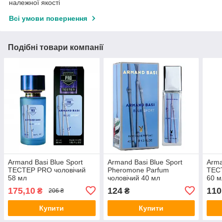
належної якості
Всі умови повернення
Подібні товари компанії
Armand Basi Blue Sport
Armand Basi Blue Sport
Arma
ТЕСТЕР PRO чоловічий
Pheromone Parfum
ТЕС
58 мл
чоловічий 40 мл
60 м
175,10
124
110
₴
₴
206 ₴
Купити
Купити