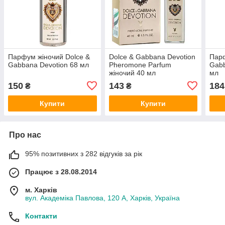
Парфум жіночий Dolce &
Dolce & Gabbana Devotion
Парф
Gabbana Devotion 68 мл
Pheromone Parfum
Gabb
жіночий 40 мл
мл
150
143
184
₴
₴
Купити
Купити
Про нас
95% позитивних з 282 відгуків за рік
Працює з 28.08.2014
м. Харків
вул. Академіка Павлова, 120 А, Харків, Україна
Контакти