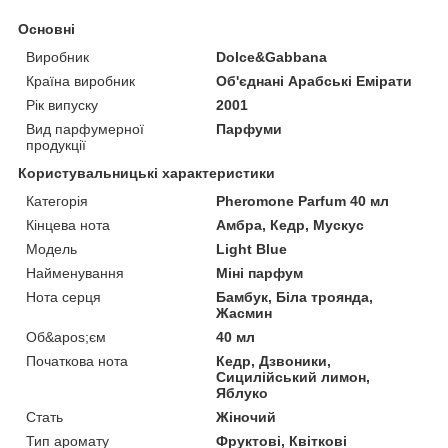
Основні
Виробник
Dolce&Gabbana
Країна виробник
Об'єднані Арабські Емірати
Рік випуску
2001
Вид парфумерної
Парфуми
продукції
Користувальницькі характеристики
Категорія
Pheromone Parfum 40 мл
Кінцева нота
Амбра, Кедр, Мускус
Мoдель
Light Blue
Найменування
Міні парфум
Нота серця
Бамбук, Біла троянда,
Жасмин
Об&apos;єм
40 мл
Початкова нота
Кедр, Дзвоники,
Сицилійський лимон,
Яблуко
Стать
Жіночий
Тип аромату
Фруктові, Квіткові