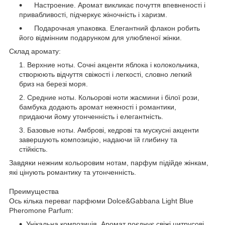
Настроение. Аромат викликає почуття впевненості і
привабливості, підчеркує жіночність і харизм.
Подарочная упаковка. Елегантний флакон робить
його відмінним подарунком для улюбленої жінки.
Склад аромату:
Верхние ноты. Сочні акценти яблока і колокольчика,
створюють відчуття свіжості і легкості, словно легкий
бриз на березі моря.
Средние ноты. Кольорові ноти жасмини і білої рози,
бамбука додають аромат нежності і романтики,
придаючи йому утонченність і елегантність.
Базовые ноты. Амброві, кедрові та мускусні акценти
завершують композицію, надаючи їй глибину та
стійкість.
Завдяки нежним кольоровим нотам, парфум підійде жінкам,
які цінують романтику та утонченність.
Преимущества
Ось кілька переваг парфюми Dolce&Gabbana Light Blue
Pheromone Parfum:
Унікальна композиція. Аромат поєднує свіжі цитрусові