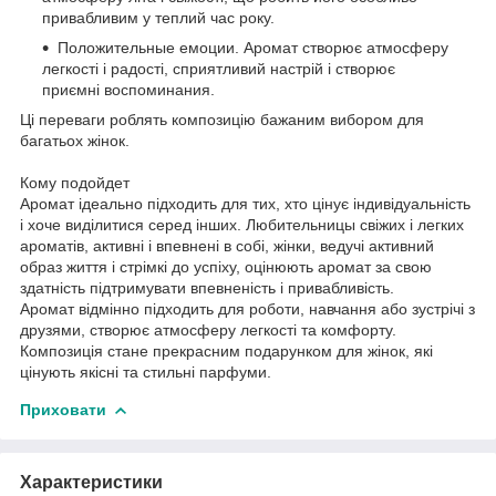
привабливим у теплий час року.
Положительные емоции. Аромат створює атмосферу
легкості і радості, сприятливий настрій і створює
приємні воспоминания.
Ці переваги роблять композицію бажаним вибором для
багатьох жінок.
Кому подойдет
Аромат ідеально підходить для тих, хто цінує індивідуальність
і хоче виділитися серед інших. Любительницы свіжих і легких
ароматів, активні і впевнені в собі, жінки, ведучі активний
образ життя і стрімкі до успіху, оцінюють аромат за свою
здатність підтримувати впевненість і привабливість.
Аромат відмінно підходить для роботи, навчання або зустрічі з
друзями, створює атмосферу легкості та комфорту.
Композиція стане прекрасним подарунком для жінок, які
цінують якісні та стильні парфуми.
Приховати
Характеристики