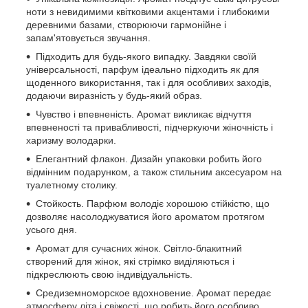
ноти з невидимими квітковими акцентами і глибокими
деревними базами, створюючи гармонійне і
запам'ятовується звучання.
Підходить для будь-якого випадку. Завдяки своїй
універсальності, парфум ідеально підходить як для
щоденного використання, так і для особливих заходів,
додаючи виразність у будь-який образ.
Чувство і впевненість. Аромат викликає відчуття
впевненості та привабливості, підчеркуючи жіночність і
харизму володарки.
Елегантний флакон. Дизайн упаковки робить його
відмінним подарунком, а також стильним аксесуаром на
туалетному столику.
Стойкость. Парфюм володіє хорошою стійкістю, що
дозволяє насолоджуватися його ароматом протягом
усього дня.
Аромат для сучасних жінок. Світло-блакитний
створений для жінок, які стрімко виділяються і
підкреслюють свою індивідуальність.
Средиземноморское вдохновение. Аромат передає
атмосферу літа і свіжості, що робить його особливо