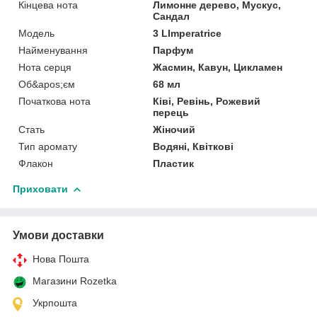
Кінцева нота
Лимонне дерево, Мускус,
Сандал
Мoдель
3 LImperatrice
Найменування
Парфум
Нота серця
Жасмин, Кавун, Цикламен
Об&apos;єм
68 мл
Початкова нота
Ківі, Ревінь, Рожевий
перець
Стать
Жіночий
Тип аромату
Водяні, Квіткові
Флакон
Пластик
Приховати
Умови доставки
Нова Пошта
Магазини Rozetka
Укрпошта