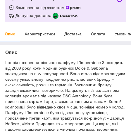
Замовлення під захистом
Доступна доставка
Опис
Характеристики
Доставка
Оплата
Умови п
Опис
Історія створення жіночого парфуму L'Imperatrice 3 походить
від 2009 року, коли модний будинок Dolce & Gabbana
знаходився на піку популярності. Вона стала відомою завдяки
своєму унікальному поєднанню рис, властивих бренду –
ексклюзивність, розкіш та гармонія. Засновники бренду
завжди цікавилися ізотерикою. На цьому тлі з'явилася нова
колекція ароматів під назвою D&G Anthology. Вона була
присвячена картам Таро, а саме страшним арканам. Кожній
композиції було відведено своє місце, точніше номер у колоді.
Парфуму L'Imperatrice було відведено супутнє місце,
присвячене третій карті, яка трактується по-різному: «Цариця
Небес», «Мати Природа» та «Імператриця». Ця карта, як і
парфум характеризується з жіночим початком, творенням,