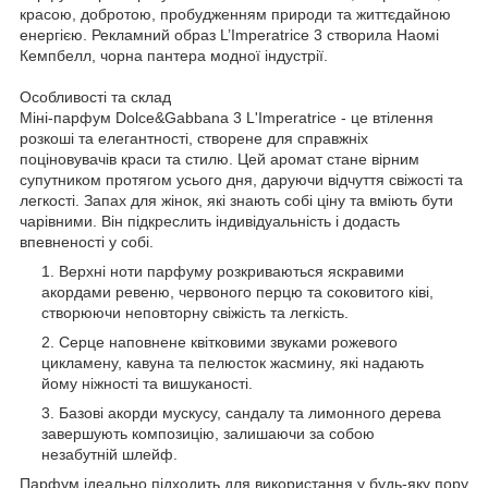
красою, добротою, пробудженням природи та життєдайною
енергією. Рекламний образ L’Imperatrice 3 створила Наомі
Кемпбелл, чорна пантера модної індустрії.
Особливості та склад
Міні-парфум Dolce&Gabbana 3 L'Imperatrice - це втілення
розкоші та елегантності, створене для справжніх
поціновувачів краси та стилю. Цей аромат стане вірним
супутником протягом усього дня, даруючи відчуття свіжості та
легкості. Запах для жінок, які знають собі ціну та вміють бути
чарівними. Він підкреслить індивідуальність і додасть
впевненості у собі.
Верхні ноти парфуму розкриваються яскравими
акордами ревеню, червоного перцю та соковитого ківі,
створюючи неповторну свіжість та легкість.
Серце наповнене квітковими звуками рожевого
цикламену, кавуна та пелюсток жасмину, які надають
йому ніжності та вишуканості.
Базові акорди мускусу, сандалу та лимонного дерева
завершують композицію, залишаючи за собою
незабутній шлейф.
Парфум ідеально підходить для використання у будь-яку пору