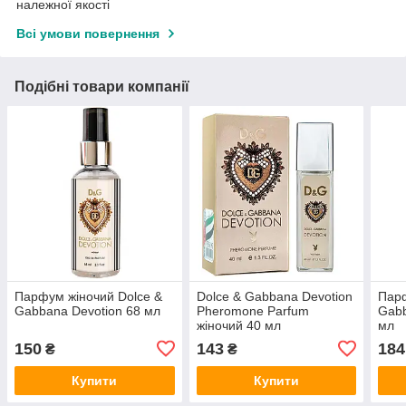
належної якості
Всі умови повернення
Подібні товари компанії
Парфум жіночий Dolce &
Dolce & Gabbana Devotion
Парф
Gabbana Devotion 68 мл
Pheromone Parfum
Gabb
жіночий 40 мл
мл
150
143
184
₴
₴
Купити
Купити