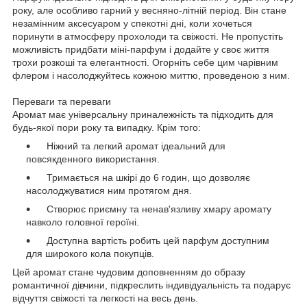
року, але особливо гарний у весняно-літній період. Він стане
незамінним аксесуаром у спекотні дні, коли хочеться
поринути в атмосферу прохолоди та свіжості. Не пропустіть
можливість придбати міні-парфум і додайте у своє життя
трохи розкоші та елегантності. Огорніть себе цим чарівним
флером і насолоджуйтесь кожною миттю, проведеною з ним.
Переваги та переваги
Аромат має універсальну приналежність та підходить для
будь-якої пори року та випадку. Крім того:
Ніжний та легкий аромат ідеальний для
повсякденного використання.
Тримається на шкірі до 6 годин, що дозволяє
насолоджуватися ним протягом дня.
Створює приємну та ненав'язливу хмару аромату
навколо головної героїні.
Доступна вартість робить цей парфум доступним
для широкого кола покупців.
Цей аромат стане чудовим доповненням до образу
романтичної дівчини, підкреслить індивідуальність та подарує
відчуття свіжості та легкості на весь день.