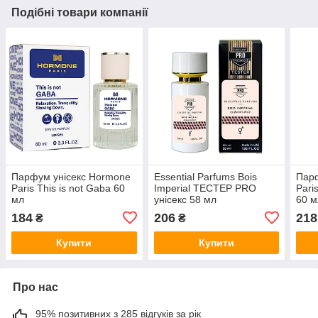
Подібні товари компанії
Парфум унісекс Hormone
Essential Parfums Bois
Парф
Paris This is not Gaba 60
Imperial ТЕСТЕР PRO
Paris
мл
унісекс 58 мл
60 м
184
206
218
₴
₴
Купити
Купити
Про нас
95% позитивних з 285 відгуків за рік