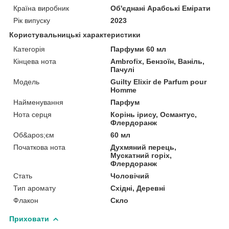
Країна виробник
Об'єднані Арабські Емірати
Рік випуску
2023
Користувальницькі характеристики
Категорія
Парфуми 60 мл
Кінцева нота
Ambrofix, Бензоїн, Ваніль,
Пачулі
Мoдель
Guilty Elixir de Parfum pour
Homme
Найменування
Парфум
Нота серця
Корінь ірису, Османтус,
Флердоранж
Об&apos;єм
60 мл
Початкова нота
Духмяний перець,
Мускатний горіх,
Флердоранж
Стать
Чоловічий
Тип аромату
Східні, Деревні
Флакон
Скло
Приховати