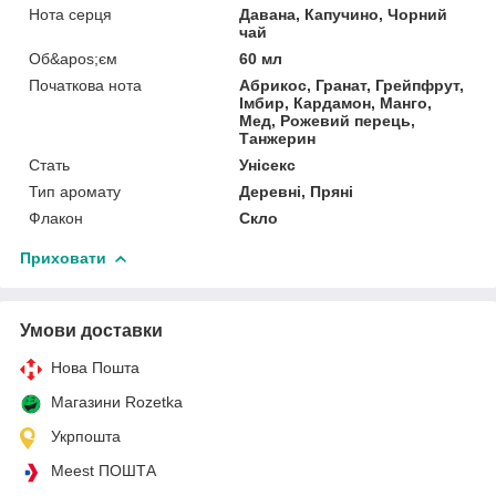
Нота серця
Давана, Капучино, Чорний
чай
Об&apos;єм
60 мл
Початкова нота
Абрикос, Гранат, Грейпфрут,
Імбир, Кардамон, Манго,
Мед, Рожевий перець,
Танжерин
Стать
Унісекс
Тип аромату
Деревні, Пряні
Флакон
Скло
Приховати
Умови доставки
Нова Пошта
Магазини Rozetka
Укрпошта
Meest ПОШТА