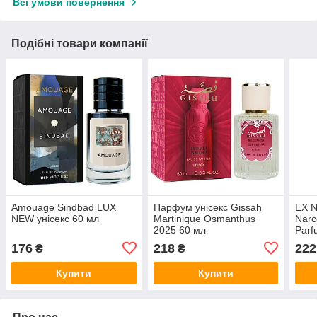
Всі умови повернення
Подібні товари компанії
Amouage Sindbad LUX
Парфум унісекс Gissah
EX N
NEW унісекс 60 мл
Martinique Osmanthus
Narc
2025 60 мл
Par
уніс
176
218
222
₴
₴
Купити
Купити